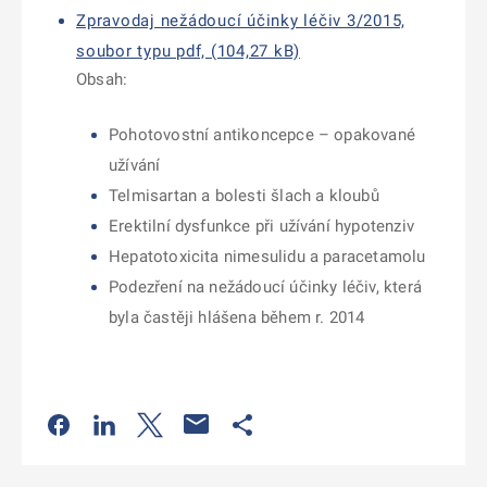
Zpravodaj nežádoucí účinky léčiv 3/2015,
soubor typu pdf, (104,27 kB)
Obsah:
Pohotovostní antikoncepce – opakované
užívání
Telmisartan a bolesti šlach a kloubů
Erektilní dysfunkce při užívání hypotenziv
Hepatotoxicita nimesulidu a paracetamolu
Podezření na nežádoucí účinky léčiv, která
byla častěji hlášena během r. 2014
Odkaz se otevře na nové kartě
Odkaz se otevře na nové kartě
Odkaz se otevře na nové kartě
Odkaz se otevře na nové kartě