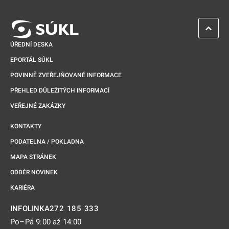
ZPĚT 
ÚŘEDNÍ DESKA
EPORTÁL SÚKL
POVINNĚ ZVEŘEJŇOVANÉ INFORMACE
PŘEHLED DŮLEŽITÝCH INFORMACÍ
VEŘEJNÉ ZAKÁZKY
KONTAKTY
PODATELNA / POKLADNA
MAPA STRÁNEK
ODBĚR NOVINEK
KARIÉRA
272 185 333
INFOLINKA
Po–Pá 9:00 až 14:00