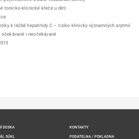
né tonicko-klonické křeče u dětí
kce
tiky k léčbě hepatitidy C – riziko klinicky významných arytmií
y očekávané i neočekávané
2015
ě
é kartě
ře na nové kartě
Í DESKA
KONTAKTY
ÁL SÚKL
PODATELNA / POKLADNA