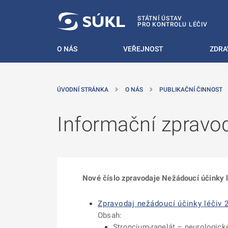
 NA HLAVNÍ OBSAH
STÁTNÍ ÚSTAV
PRO KONTROLU LÉČIV
O NÁS
VEŘEJNOST
ZDRA
ÚVODNÍ STRÁNKA
O NÁS
PUBLIKAČNÍ ČINNOST
Informační zpravo
Nové číslo zpravodaje Nežádoucí účinky l
Zpravodaj nežádoucí účinky léčiv 2
Obsah:
Stroncium-ranelát – neurologické