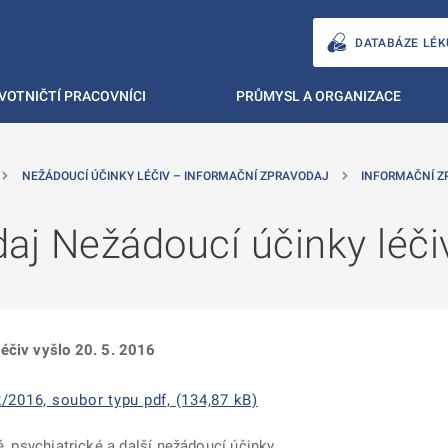
DATABÁZE LÉK
VOTNIČTÍ PRACOVNÍCI
PRŮMYSL A ORGANIZACE
NEŽÁDOUCÍ ÚČINKY LÉČIV – INFORMAČNÍ ZPRAVODAJ
INFORMAČNÍ Z
daj Nežádoucí účinky léč
éčiv vyšlo 20. 5. 2016
/2016, soubor typu pdf, (134,87 kB)
, psychiatrické a další nežádoucí účinky