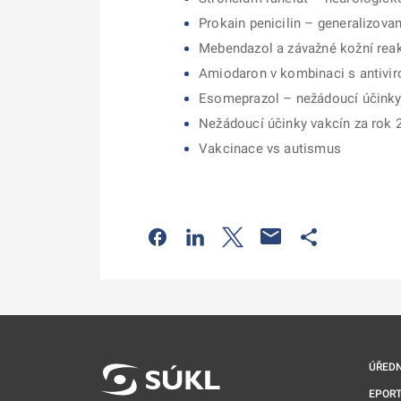
Prokain penicilin – generalizova
Mebendazol a závažné kožní rea
Amiodaron v kombinaci s antiviro
Esomeprazol – nežádoucí účink
Nežádoucí účinky vakcín za rok 
Vakcinace vs autismus
Odkaz se otevře na nové kartě
Odkaz se otevře na nové kart
Odkaz se otevře na nov
Odkaz se otev
ÚŘEDN
EPORT