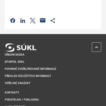
Odkaz se otevře na nové kartě
Odkaz se otevře na nové kartě
Odkaz se otevře na nové kartě
Odkaz se otevře na nové kartě
ZPĚT 
ÚŘEDNÍ DESKA
EPORTÁL SÚKL
POVINNĚ ZVEŘEJŇOVANÉ INFORMACE
PŘEHLED DŮLEŽITÝCH INFORMACÍ
VEŘEJNÉ ZAKÁZKY
KONTAKTY
PODATELNA / POKLADNA