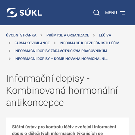
 NA HLAVNÍ OBSAH
Vyhledávání na web
MENU
ÚVODNÍ STRÁNKA
PRŮMYSL A ORGANIZACE
LÉČIVA
FARMAKOVIGILANCE
INFORMACE K BEZPEČNOSTI LÉČIV
INFORMAČNÍ DOPISY ZDRAVOTNICKÝM PRACOVNÍKŮM
INFORMAČNÍ DOPISY – KOMBINOVANÁ HORMONÁLNÍ…
Informační dopisy -
Kombinovaná hormonální
antikoncepce
Státní ústav pro kontrolu léčiv zveřejnil informační
dopis o důležitých informacích týkajících se