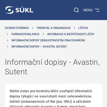
 NA HLAVNÍ OBSAH
Vyhledávání na web
MENU
ÚVODNÍ STRÁNKA
PRŮMYSL A ORGANIZACE
LÉČIVA
FARMAKOVIGILANCE
INFORMACE K BEZPEČNOSTI LÉČIV
INFORMAČNÍ DOPISY ZDRAVOTNICKÝM PRACOVNÍKŮM
INFORMAČNÍ DOPISY – AVASTIN, SUTENT
Informační dopisy - Avastin,
Sutent
Státní ústav pro kontrolu léčiv zveřejnil informační
dopisy týkající se souvislosti mezi osteonekrózou
čelisti (osteonecrosis of the jaw, ONJ) a užíváním
léčivých přípravků Avastin a Sutent, které byly