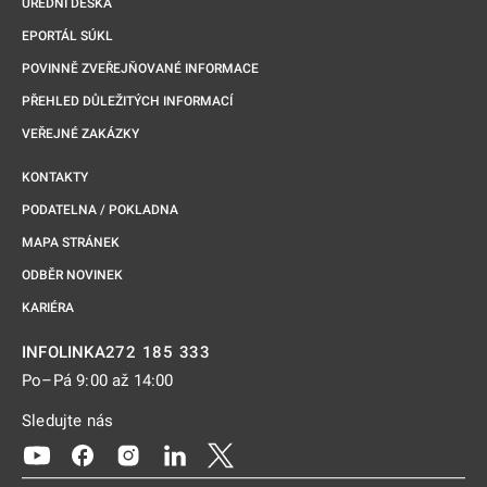
ÚŘEDNÍ DESKA
EPORTÁL SÚKL
POVINNĚ ZVEŘEJŇOVANÉ INFORMACE
PŘEHLED DŮLEŽITÝCH INFORMACÍ
VEŘEJNÉ ZAKÁZKY
KONTAKTY
PODATELNA / POKLADNA
MAPA STRÁNEK
ODBĚR NOVINEK
KARIÉRA
272 185 333
INFOLINKA
Po–Pá 9:00 až 14:00
Sledujte nás
Odkaz se otevře na nové kartě
Odkaz se otevře na nové kartě
Odkaz se otevře na nové kartě
Odkaz se otevře na nové kartě
Odkaz se otevře na nové kartě