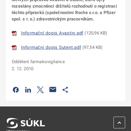
rozeslány zmocněnci držitelů rozhodnutí o registraci
těchto přípravků (společnostmi Roche s.r.o. a Pfizer
spol. s r. o.) zdravotnickým pracovníkům.
Informační dopis Avastin.pdf
(
120,96 KB
)
Informační dopis Sutent.pdf
(
97,54 KB
)
Oddělení farmakovigilance
2. 12. 2010
Odkaz se otevře na nové kartě
Odkaz se otevře na nové kartě
Odkaz se otevře na nové kartě
Odkaz se otevře na nové kartě
ZPĚT 