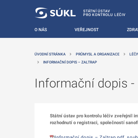
 NA HLAVNÍ OBSAH
STÁTNÍ ÚSTAV
PRO KONTROLU LÉČIV
O NÁS
VEŘEJNOST
ZDRA
ÚVODNÍ STRÁNKA
PRŮMYSL A ORGANIZACE
LÉČI
INFORMAČNÍ DOPIS – ZALTRAP
Informační dopis -
Státní ústav pro kontrolu léčiv zveřejnil 
rozhodnutí o registraci, společností sanof
Informační dopis – Zaltrap.pdf, soub