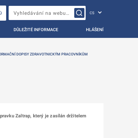
Změna jazyka
Vyhledávání na webu…
Ů
DŮLEŽITÉ INFORMACE
HLÁŠENÍ
ORMAČNÍ DOPISY ZDRAVOTNICKÝM PRACOVNÍKŮM
ípravku Zaltrap, který je zasílán držitelem