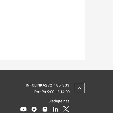
272 185 333
INFOLINKA
ZPĚT NAHORU
Po–Pá 9:00 až 14:00
Sledujte nás
Odkaz se otevře na nové kartě
Odkaz se otevře na nové kartě
Odkaz se otevře na nové kartě
Odkaz se otevře na nové kar
Odkaz se otevře na nov