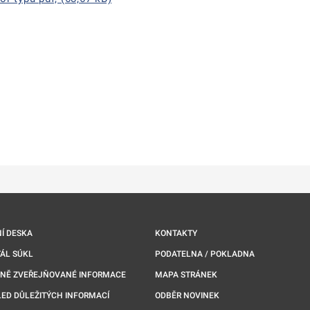
ě
é kartě
ře na nové kartě
Í DESKA
KONTAKTY
ÁL SÚKL
PODATELNA / POKLADNA
NNĚ ZVEŘEJŇOVANÉ INFORMACE
MAPA STRÁNEK
ED DŮLEŽITÝCH INFORMACÍ
ODBĚR NOVINEK