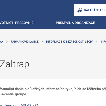
DATABÁZE LÉK
VOTNIČTÍ PRACOVNÍCI
PRŮMYSL A ORGANIZACE
VA
FARMAKOVIGILANCE
INFORMACE K BEZPEČNOSTI LÉČIV
INF
 Zaltrap
informační dopis o důležitých informacích týkajících se léčivého př
i-aventis groupe.
or typu pdf, (68,67 kB)