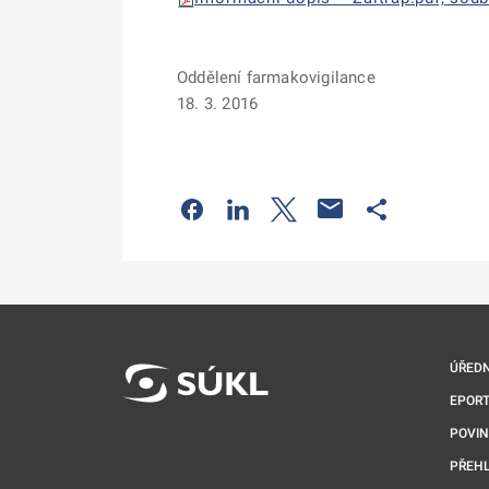
Oddělení farmakovigilance
18. 3. 2016
Odkaz se otevře na nové kartě
Odkaz se otevře na nové kart
Odkaz se otevře na nov
Odkaz se otev
ÚŘEDN
EPORT
POVI
PŘEHL