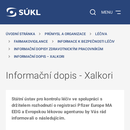
 NA HLAVNÍ OBSAH
Vyhledávání na web
MENU
ÚVODNÍ STRÁNKA
PRŮMYSL A ORGANIZACE
LÉČIVA
FARMAKOVIGILANCE
INFORMACE K BEZPEČNOSTI LÉČIV
INFORMAČNÍ DOPISY ZDRAVOTNICKÝM PRACOVNÍKŮM
INFORMAČNÍ DOPIS – XALKORI
Informační dopis - Xalkori
Státní ústav pro kontrolu léčiv ve spolupráci s
držitelem rozhodnutí o registraci Pfizer Europe MA
EEIG a Evropskou lékovou agenturou by Vás rád
informovali o následujícím.