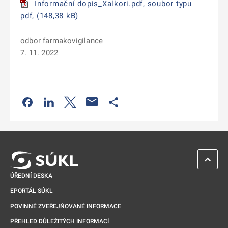
Informační dopis_Xalkori.pdf, soubor typu
pdf, (148,38 kB)
odbor farmakovigilance
7. 11. 2022
Odkaz se otevře na nové kartě
Odkaz se otevře na nové kartě
Odkaz se otevře na nové kartě
Odkaz se otevře na nové kartě
ZPĚT 
ÚŘEDNÍ DESKA
EPORTÁL SÚKL
POVINNĚ ZVEŘEJŇOVANÉ INFORMACE
PŘEHLED DŮLEŽITÝCH INFORMACÍ