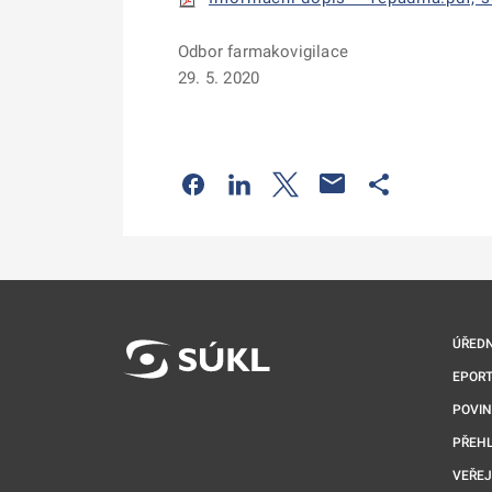
Odbor farmakovigilace
29. 5. 2020
Odkaz se otevře na nové kartě
Odkaz se otevře na nové kart
Odkaz se otevře na nov
Odkaz se otev
ÚŘEDN
EPORT
POVI
PŘEHL
VEŘEJ