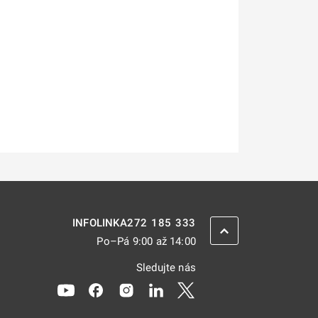
272 185 333
INFOLINKA
ZPĚT NAHORU
Po–Pá 9:00 až 14:00
Sledujte nás
Odkaz se otevře na nové kartě
Odkaz se otevře na nové kartě
Odkaz se otevře na nové kartě
Odkaz se otevře na nové kar
Odkaz se otevře na nov