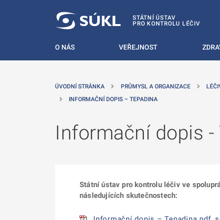
 NA HLAVNÍ OBSAH
STÁTNÍ ÚSTAV
PRO KONTROLU LÉČIV
O NÁS
VEŘEJNOST
ZDRA
ÚVODNÍ STRÁNKA
PRŮMYSL A ORGANIZACE
LÉČI
INFORMAČNÍ DOPIS – TEPADINA
Informační dopis -
Státní ústav pro kontrolu léčiv ve spolupr
následujících skutečnostech:
Informační dopis – Tepadina.pdf, s