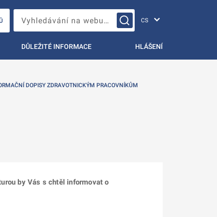
Změna jazyka
Vyhledávání na webu…
Ů
DŮLEŽITÉ INFORMACE
HLÁŠENÍ
ORMAČNÍ DOPISY ZDRAVOTNICKÝM PRACOVNÍKŮM
nturou by Vás s chtěl informovat o