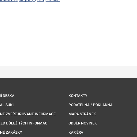
ě
é kartě
ře na nové kartě
Í DESKA
KONTAKTY
ÁL SÚKL
PODATELNA / POKLADNA
NNĚ ZVEŘEJŇOVANÉ INFORMACE
MAPA STRÁNEK
ED DŮLEŽITÝCH INFORMACÍ
ODBĚR NOVINEK
NÉ ZAKÁZKY
KARIÉRA