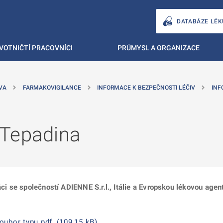
DATABÁZE LÉK
VOTNIČTÍ PRACOVNÍCI
PRŮMYSL A ORGANIZACE
VA
FARMAKOVIGILANCE
INFORMACE K BEZPEČNOSTI LÉČIV
INF
 Tepadina
áci se společností ADIENNE S.r.l., Itálie a Evropskou lékovou age
oubor typu pdf, (109,15 kB)