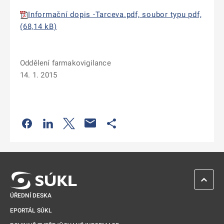
Informační dopis -Tarceva.pdf, soubor typu pdf,
(68,14 kB)
Oddělení farmakovigilance
14. 1. 2015
Odkaz se otevře na nové kartě
Odkaz se otevře na nové kartě
Odkaz se otevře na nové kartě
Odkaz se otevře na nové kartě
ZPĚT 
ÚŘEDNÍ DESKA
EPORTÁL SÚKL