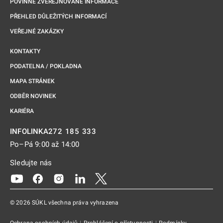
POVINNĚ ZVEŘEJŇOVANÉ INFORMACE
PŘEHLED DŮLEŽITÝCH INFORMACÍ
VEŘEJNÉ ZAKÁZKY
KONTAKTY
PODATELNA / POKLADNA
MAPA STRÁNEK
ODBĚR NOVINEK
KARIÉRA
272 185 333
INFOLINKA
Po–Pá 9:00 až 14:00
Sledujte nás
Odkaz se otevře na nové kartě
Odkaz se otevře na nové kartě
Odkaz se otevře na nové kartě
Odkaz se otevře na nové kartě
Odkaz se otevře na nové kartě
© 2026 SÚKL všechna práva vyhrazena