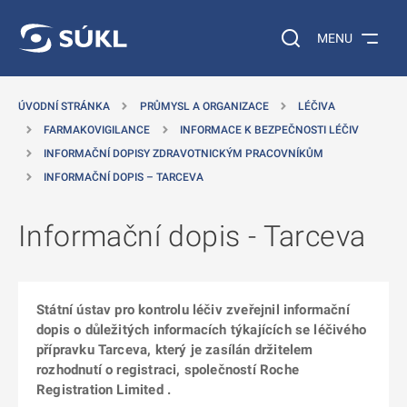
 NA HLAVNÍ OBSAH
Vyhledávání na web
MENU
ÚVODNÍ STRÁNKA
PRŮMYSL A ORGANIZACE
LÉČIVA
FARMAKOVIGILANCE
INFORMACE K BEZPEČNOSTI LÉČIV
INFORMAČNÍ DOPISY ZDRAVOTNICKÝM PRACOVNÍKŮM
INFORMAČNÍ DOPIS – TARCEVA
Informační dopis - Tarceva
Státní ústav pro kontrolu léčiv zveřejnil informační
dopis o důležitých informacích týkajících se léčivého
přípravku Tarceva, který je zasílán držitelem
rozhodnutí o registraci, společností Roche
Registration Limited .