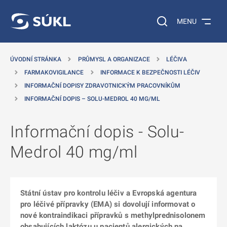
 NA HLAVNÍ OBSAH
Vyhledávání na web
MENU
ÚVODNÍ STRÁNKA
PRŮMYSL A ORGANIZACE
LÉČIVA
FARMAKOVIGILANCE
INFORMACE K BEZPEČNOSTI LÉČIV
INFORMAČNÍ DOPISY ZDRAVOTNICKÝM PRACOVNÍKŮM
INFORMAČNÍ DOPIS – SOLU-MEDROL 40 MG/ML
Informační dopis - Solu-
Medrol 40 mg/ml
Státní ústav pro kontrolu léčiv a Evropská agentura
pro léčivé přípravky (EMA) si dovolují informovat o
nové kontraindikaci přípravků s methylprednisolonem
obsahujících laktózu u pacientů alergických na