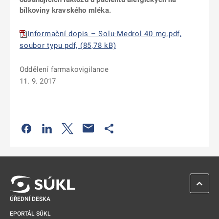
bílkoviny kravského mléka.
Informační dopis – Solu-Medrol 40 mg.pdf,
soubor typu pdf, (85,78 kB)
Oddělení farmakovigilance
11. 9. 2017
Odkaz se otevře na nové kartě
Odkaz se otevře na nové kartě
Odkaz se otevře na nové kartě
Odkaz se otevře na nové kartě
ZPĚT 
ÚŘEDNÍ DESKA
EPORTÁL SÚKL