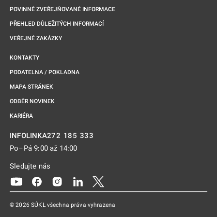
POVINNĚ ZVEŘEJŇOVANÉ INFORMACE
PŘEHLED DŮLEŽITÝCH INFORMACÍ
VEŘEJNÉ ZAKÁZKY
KONTAKTY
PODATELNA / POKLADNA
MAPA STRÁNEK
ODBĚR NOVINEK
KARIÉRA
272 185 333
INFOLINKA
Po–Pá 9:00 až 14:00
Sledujte nás
Odkaz se otevře na nové kartě
Odkaz se otevře na nové kartě
Odkaz se otevře na nové kartě
Odkaz se otevře na nové kartě
Odkaz se otevře na nové kartě
© 2026 SÚKL všechna práva vyhrazena