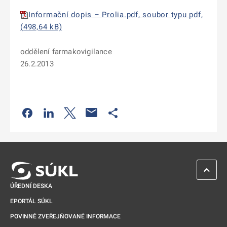
Informační dopis – Prolia.pdf, soubor typu pdf,
(498,64 kB)
oddělení farmakovigilance
26.2.2013
Odkaz se otevře na nové kartě
Odkaz se otevře na nové kartě
Odkaz se otevře na nové kartě
Odkaz se otevře na nové kartě
ZPĚT 
ÚŘEDNÍ DESKA
EPORTÁL SÚKL
POVINNĚ ZVEŘEJŇOVANÉ INFORMACE