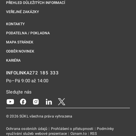
PŘEHLED DŮLEŽITÝCH INFORMACÍ
VEŘEJNÉ ZAKÁZKY
KONTAKTY
PODATELNA / POKLADNA
MAPA STRÁNEK
ODBĚR NOVINEK
KARIÉRA
272 185 333
INFOLINKA
Po–Pá 9:00 až 14:00
Sledujte nás
Odkaz se otevře na nové kartě
Odkaz se otevře na nové kartě
Odkaz se otevře na nové kartě
Odkaz se otevře na nové kartě
Odkaz se otevře na nové kartě
© 2026 SÚKL všechna práva vyhrazena
Ochrana osobních údajů
|
Prohlášení o přístupnosti
|
Podmínky
využívání služeb webové prezentace
|
Oznam.to
|
RSS