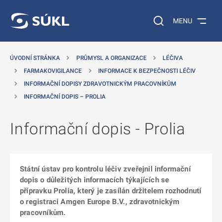
 NA HLAVNÍ OBSAH
Vyhledávání na web
MENU
ÚVODNÍ STRÁNKA
PRŮMYSL A ORGANIZACE
LÉČIVA
FARMAKOVIGILANCE
INFORMACE K BEZPEČNOSTI LÉČIV
INFORMAČNÍ DOPISY ZDRAVOTNICKÝM PRACOVNÍKŮM
INFORMAČNÍ DOPIS – PROLIA
Informační dopis - Prolia
Státní ústav pro kontrolu léčiv zveřejnil informační
dopis o důležitých informacích týkajících se
přípravku Prolia, který je zasílán držitelem rozhodnutí
o registraci Amgen Europe B.V., zdravotnickým
pracovníkům.