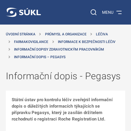
 NA HLAVNÍ OBSAH
Vyhledávání na web
MENU
ÚVODNÍ STRÁNKA
PRŮMYSL A ORGANIZACE
LÉČIVA
FARMAKOVIGILANCE
INFORMACE K BEZPEČNOSTI LÉČIV
INFORMAČNÍ DOPISY ZDRAVOTNICKÝM PRACOVNÍKŮM
INFORMAČNÍ DOPIS – PEGASYS
Informační dopis - Pegasys
Státní ústav pro kontrolu léčiv zveřejnil informační
dopis o důležitých informacích týkajících se
přípravku Pegasys, který je zasílán držitelem
rozhodnutí o registraci Roche Registration Ltd.