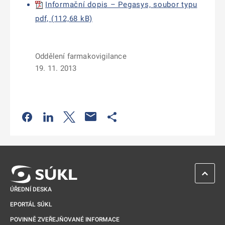
Informační dopis – Pegasys, soubor typu
pdf, (112,68 kB)
Oddělení farmakovigilance
19. 11. 2013
Odkaz se otevře na nové kartě
Odkaz se otevře na nové kartě
Odkaz se otevře na nové kartě
Odkaz se otevře na nové kartě
ZPĚT 
ÚŘEDNÍ DESKA
EPORTÁL SÚKL
POVINNĚ ZVEŘEJŇOVANÉ INFORMACE