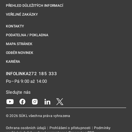
PŘEHLED DŮLEŽITÝCH INFORMACÍ
VEŘEJNÉ ZAKÁZKY
KONTAKTY
PODATELNA / POKLADNA
MAPA STRÁNEK
ODBĚR NOVINEK
KARIÉRA
272 185 333
INFOLINKA
Po–Pá 9:00 až 14:00
Sledujte nás
Odkaz se otevře na nové kartě
Odkaz se otevře na nové kartě
Odkaz se otevře na nové kartě
Odkaz se otevře na nové kartě
Odkaz se otevře na nové kartě
© 2026 SÚKL všechna práva vyhrazena
Ochrana osobních údajů
|
Prohlášení o přístupnosti
|
Podmínky