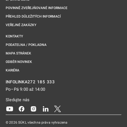
POVINNĚ ZVEŘEJŇOVANÉ INFORMACE
PŘEHLED DŮLEŽITÝCH INFORMACÍ
VEŘEJNÉ ZAKÁZKY
KONTAKTY
PODATELNA / POKLADNA
MAPA STRÁNEK
ODBĚR NOVINEK
KARIÉRA
272 185 333
INFOLINKA
Po–Pá 9:00 až 14:00
Sledujte nás
Odkaz se otevře na nové kartě
Odkaz se otevře na nové kartě
Odkaz se otevře na nové kartě
Odkaz se otevře na nové kartě
Odkaz se otevře na nové kartě
© 2026 SÚKL všechna práva vyhrazena