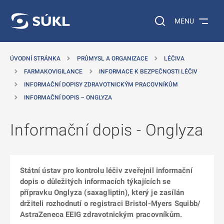
 NA HLAVNÍ OBSAH
Vyhledávání na web
MENU
ÚVODNÍ STRÁNKA
PRŮMYSL A ORGANIZACE
LÉČIVA
FARMAKOVIGILANCE
INFORMACE K BEZPEČNOSTI LÉČIV
INFORMAČNÍ DOPISY ZDRAVOTNICKÝM PRACOVNÍKŮM
INFORMAČNÍ DOPIS – ONGLYZA
Informační dopis - Onglyza
Státní ústav pro kontrolu léčiv zveřejnil informační
dopis o důležitých informacích týkajících se
přípravku Onglyza (saxagliptin), který je zasílán
držiteli rozhodnutí o registraci Bristol-Myers Squibb/
AstraZeneca EEIG zdravotnickým pracovníkům.