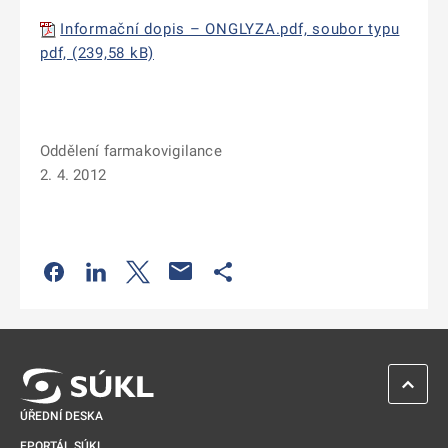
Informační dopis – ONGLYZA.pdf, soubor typu
pdf, (239,58 kB)
Oddělení farmakovigilance
2. 4. 2012
Odkaz se otevře na nové kartě
Odkaz se otevře na nové kartě
Odkaz se otevře na nové kartě
Odkaz se otevře na nové kartě
ZPĚT 
ÚŘEDNÍ DESKA
EPORTÁL SÚKL