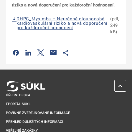
riziko a nová doporučení pro každoroční hodnocení.
DHPC_Mysimba – Neurčené dlouhodobé
(pdf,
kardiovaskulární riziko a nová doporučení
249
pro každoroční hodnocení
kB)
Odkaz se otevře na nové kartě
Odkaz se otevře na nové kartě
Odkaz se otevře na nové kartě
Odkaz se otevře na nové kartě
ZPĚT 
ÚŘEDNÍ DESKA
EPORTÁL SÚKL
POVINNĚ ZVEŘEJŇOVANÉ INFORMACE
PŘEHLED DŮLEŽITÝCH INFORMACÍ
VEŘEJNÉ ZAKÁZKY