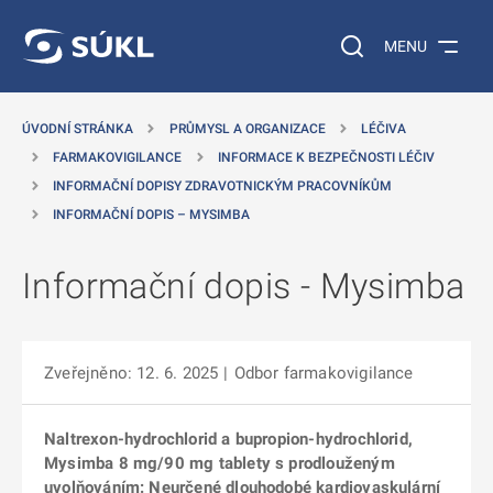
 NA HLAVNÍ OBSAH
Vyhledávání na web
MENU
ÚVODNÍ STRÁNKA
PRŮMYSL A ORGANIZACE
LÉČIVA
FARMAKOVIGILANCE
INFORMACE K BEZPEČNOSTI LÉČIV
INFORMAČNÍ DOPISY ZDRAVOTNICKÝM PRACOVNÍKŮM
INFORMAČNÍ DOPIS – MYSIMBA
Informační dopis - Mysimba
Zveřejněno: 12. 6. 2025
|
Odbor farmakovigilance
Naltrexon-hydrochlorid a bupropion-hydrochlorid,
Mysimba 8 mg/90 mg tablety s prodlouženým
uvolňováním: Neurčené dlouhodobé kardiovaskulární