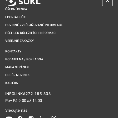
ZPĚT 
ÚŘEDNÍ DESKA
EPORTÁL SÚKL
POVINNĚ ZVEŘEJŇOVANÉ INFORMACE
PŘEHLED DŮLEŽITÝCH INFORMACÍ
VEŘEJNÉ ZAKÁZKY
KONTAKTY
PODATELNA / POKLADNA
MAPA STRÁNEK
ODBĚR NOVINEK
KARIÉRA
272 185 333
INFOLINKA
Po–Pá 9:00 až 14:00
Sledujte nás
Odkaz se otevře na nové kartě
Odkaz se otevře na nové kartě
Odkaz se otevře na nové kartě
Odkaz se otevře na nové kartě
Odkaz se otevře na nové kartě