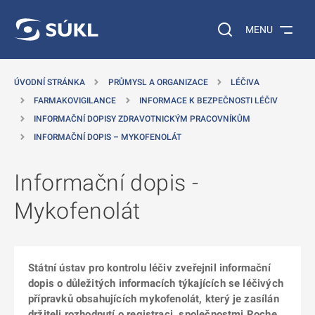
 NA HLAVNÍ OBSAH
Vyhledávání na web
MENU
ÚVODNÍ STRÁNKA
PRŮMYSL A ORGANIZACE
LÉČIVA
FARMAKOVIGILANCE
INFORMACE K BEZPEČNOSTI LÉČIV
INFORMAČNÍ DOPISY ZDRAVOTNICKÝM PRACOVNÍKŮM
INFORMAČNÍ DOPIS – MYKOFENOLÁT
Informační dopis -
Mykofenolát
Státní ústav pro kontrolu léčiv zveřejnil informační
dopis o důležitých informacích týkajících se léčivých
přípravků obsahujících mykofenolát, který je zasílán
držiteli rozhodnutí o registraci, společnostmi Roche