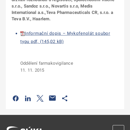
s.r.o., Sandoz s.r.o., Novartis s.r.o, Medis
International a.s.,Teva Pharmaceuticals CR, s.r.o. a
Teva B.V., Haarlem.
Informační dopis – Mykofenolát soubor
typu pdf, (145,02 kB)
Oddělení farmakovigilance
11. 11. 2015
Odkaz se otevře na nové kartě
Odkaz se otevře na nové kartě
Odkaz se otevře na nové kartě
Odkaz se otevře na nové kartě