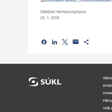
Oddělení farmakovigilance
23. 1. 2018
Odkaz se otevře na nové kartě
Odkaz se otevře na nové kart
Odkaz se otevře na nov
Odkaz se otev
ÚŘEDN
EPORT
POVI
PŘEHL
VEŘEJ