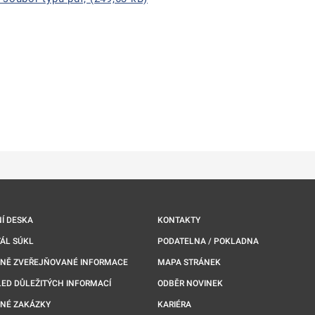
ě
é kartě
ře na nové kartě
Í DESKA
KONTAKTY
ÁL SÚKL
PODATELNA / POKLADNA
NNĚ ZVEŘEJŇOVANÉ INFORMACE
MAPA STRÁNEK
ED DŮLEŽITÝCH INFORMACÍ
ODBĚR NOVINEK
NÉ ZAKÁZKY
KARIÉRA