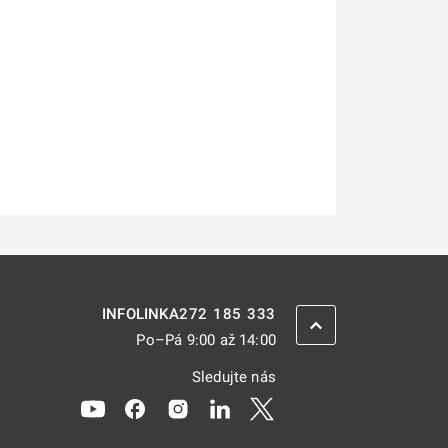
272 185 333
INFOLINKA
ZPĚT NAHORU
Po–Pá 9:00 až 14:00
Sledujte nás
Odkaz se otevře na nové kartě
Odkaz se otevře na nové kartě
Odkaz se otevře na nové kartě
Odkaz se otevře na nové kar
Odkaz se otevře na nov