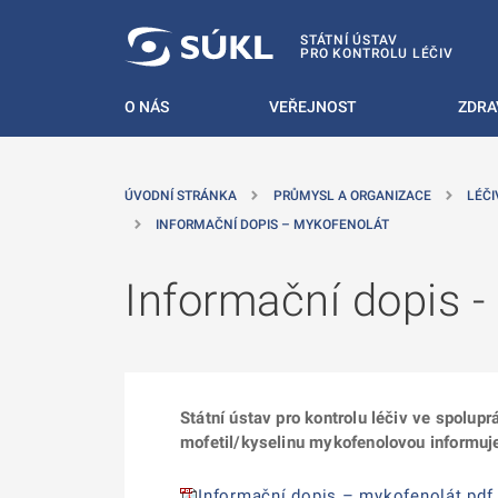
 NA HLAVNÍ OBSAH
STÁTNÍ ÚSTAV
PRO KONTROLU LÉČIV
O NÁS
VEŘEJNOST
ZDRA
ÚVODNÍ STRÁNKA
PRŮMYSL A ORGANIZACE
LÉČI
INFORMAČNÍ DOPIS – MYKOFENOLÁT
Informační dopis -
Státní ústav pro kontrolu léčiv ve spolupr
mofetil/kyselinu mykofenolovou informuj
Informační dopis – mykofenolát.pdf, 