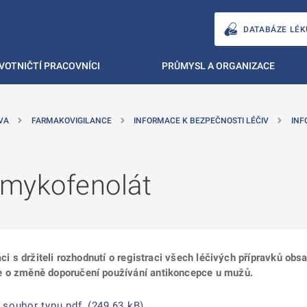
DATABÁZE LÉK
VOTNIČTÍ PRACOVNÍCI
PRŮMYSL A ORGANIZACE
VA
FARMAKOVIGILANCE
INFORMACE K BEZPEČNOSTI LÉČIV
INF
 mykofenolát
áci s držiteli rozhodnutí o registraci všech léčivých přípravků ob
e o změně doporučení používání antikoncepce u mužů.
soubor typu pdf, (249,63 kB)