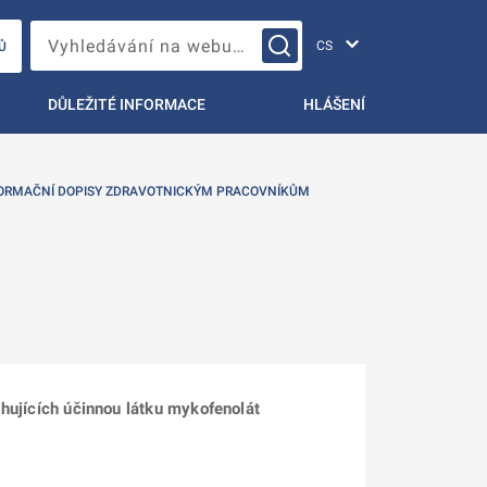
Změna jazyka
Vyhledávání na webu…
Ů
DŮLEŽITÉ INFORMACE
HLÁŠENÍ
ORMAČNÍ DOPISY ZDRAVOTNICKÝM PRACOVNÍKŮM
sahujících účinnou látku mykofenolát