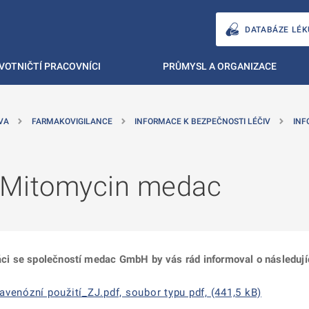
DATABÁZE LÉK
VOTNIČTÍ PRACOVNÍCI
PRŮMYSL A ORGANIZACE
VA
FARMAKOVIGILANCE
INFORMACE K BEZPEČNOSTI LÉČIV
INF
- Mitomycin medac
práci se společností medac GmbH by vás rád informoval o následuj
enózní použití_ZJ.pdf, soubor typu pdf, (441,5 kB)