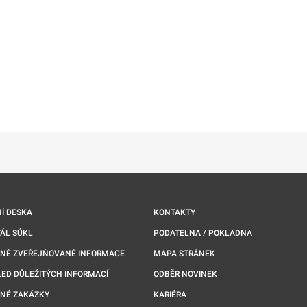
ě
é kartě
ře na nové kartě
Í DESKA
KONTAKTY
ÁL SÚKL
PODATELNA / POKLADNA
NNĚ ZVEŘEJŇOVANÉ INFORMACE
MAPA STRÁNEK
ED DŮLEŽITÝCH INFORMACÍ
ODBĚR NOVINEK
NÉ ZAKÁZKY
KARIÉRA