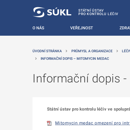
 NA HLAVNÍ OBSAH
STÁTNÍ ÚSTAV
PRO KONTROLU LÉČIV
O NÁS
VEŘEJNOST
ZDRA
ÚVODNÍ STRÁNKA
PRŮMYSL A ORGANIZACE
LÉČI
INFORMAČNÍ DOPIS – MITOMYCIN MEDAC
Informační dopis 
Státní ústav pro kontrolu léčiv ve spolu
Mitomycin medac omezení pro intrav