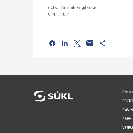
odbor farmakovigilance
9. 11. 2021
Odkaz se otevře na nové kartě
Odkaz se otevře na nové kart
Odkaz se otevře na nov
Odkaz se otev
ÚŘEDN
EPORT
POVI
PŘEHL
VEŘEJ