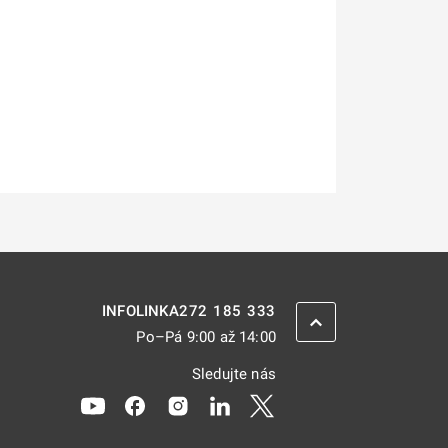
272 185 333
INFOLINKA
ZPĚT NAHORU
Po–Pá 9:00 až 14:00
Sledujte nás
Odkaz se otevře na nové kartě
Odkaz se otevře na nové kartě
Odkaz se otevře na nové kartě
Odkaz se otevře na nové kar
Odkaz se otevře na nov