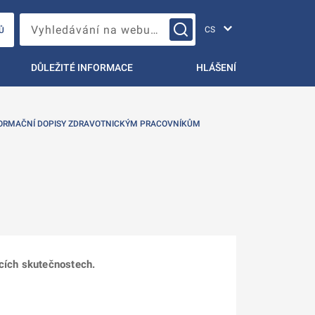
Změna jazyka
Vyhledávání na webu…
Ů
DŮLEŽITÉ INFORMACE
HLÁŠENÍ
ORMAČNÍ DOPISY ZDRAVOTNICKÝM PRACOVNÍKŮM
ících skutečnostech.