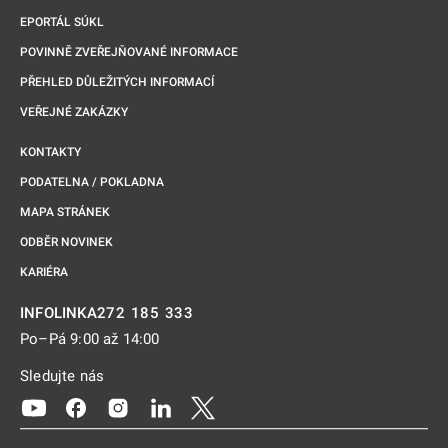
EPORTÁL SÚKL
POVINNĚ ZVEŘEJŇOVANÉ INFORMACE
PŘEHLED DŮLEŽITÝCH INFORMACÍ
VEŘEJNÉ ZAKÁZKY
KONTAKTY
PODATELNA / POKLADNA
MAPA STRÁNEK
ODBĚR NOVINEK
KARIÉRA
272 185 333
INFOLINKA
Po–Pá 9:00 až 14:00
Sledujte nás
Odkaz se otevře na nové kartě
Odkaz se otevře na nové kartě
Odkaz se otevře na nové kartě
Odkaz se otevře na nové kartě
Odkaz se otevře na nové kartě