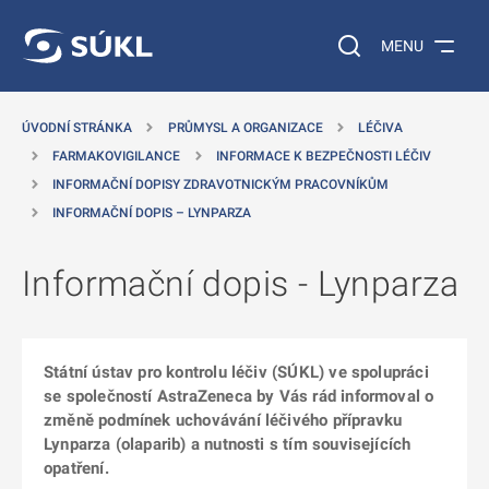
 NA HLAVNÍ OBSAH
Vyhledávání na web
MENU
ÚVODNÍ STRÁNKA
PRŮMYSL A ORGANIZACE
LÉČIVA
FARMAKOVIGILANCE
INFORMACE K BEZPEČNOSTI LÉČIV
INFORMAČNÍ DOPISY ZDRAVOTNICKÝM PRACOVNÍKŮM
INFORMAČNÍ DOPIS – LYNPARZA
Informační dopis - Lynparza
Státní ústav pro kontrolu léčiv (SÚKL) ve spolupráci
se společností AstraZeneca by Vás rád informoval o
změně podmínek uchovávání léčivého přípravku
Lynparza (olaparib) a nutnosti s tím souvisejících
opatření.