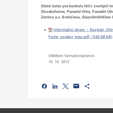
Státní ústav pro kontrolu léčiv zveřejnil
Slovakofarma, Panadol Ultra, Panadol Ultra
Zentiva a.s. Bratislava, GlaxoSmithKlin
Informační dopis – Korylan, Ult
Forte, soubor typu pdf, (343,08 kB)
Oddělení farmakovigilance
16. 10. 2013
Odkaz se otevře na nové kartě
Odkaz se otevře na nové kart
Odkaz se otevře na nov
Odkaz se otev