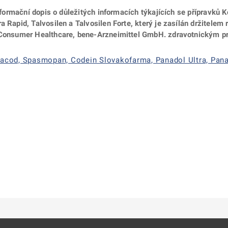
 informační dopis o důležitých informacích týkajících se přípravků
 Rapid, Talvosilen a Talvosilen Forte, který je zasílán držitelem r
e Consumer Healthcare, bene-Arzneimittel GmbH. zdravotnickým 
racod, Spasmopan, Codein Slovakofarma, Panadol Ultra, Panad
ě
é kartě
ře na nové kartě