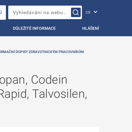
Změna jazyka
Vyhledávání na webu…
Ů
DŮLEŽITÉ INFORMACE
HLÁŠENÍ
ORMAČNÍ DOPISY ZDRAVOTNICKÝM PRACOVNÍKŮM
mopan, Codein
apid, Talvosilen,