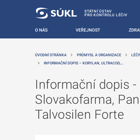
 NA HLAVNÍ OBSAH
STÁTNÍ ÚSTAV
PRO KONTROLU LÉČIV
O NÁS
VEŘEJNOST
ZDRA
ÚVODNÍ STRÁNKA
PRŮMYSL A ORGANIZACE
LÉČI
INFORMAČNÍ DOPIS – KORYLAN, ULTRACOD,…
Informační dopis -
Slovakofarma, Pana
Talvosilen Forte