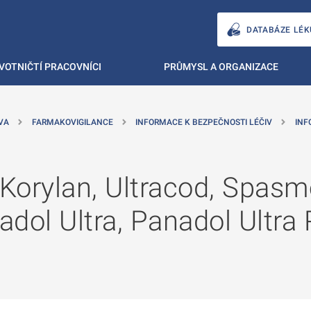
DATABÁZE LÉK
VOTNIČTÍ PRACOVNÍCI
PRŮMYSL A ORGANIZACE
VA
FARMAKOVIGILANCE
INFORMACE K BEZPEČNOSTI LÉČIV
INF
 Korylan, Ultracod, Spas
dol Ultra, Panadol Ultra R