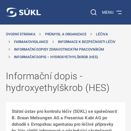
 NA HLAVNÍ OBSAH
Vyhledávání na web
MENU
ÚVODNÍ STRÁNKA
PRŮMYSL A ORGANIZACE
LÉČIVA
FARMAKOVIGILANCE
INFORMACE K BEZPEČNOSTI LÉČIV
INFORMAČNÍ DOPISY ZDRAVOTNICKÝM PRACOVNÍKŮM
INFORMAČNÍ DOPIS – HYDROXYETHYLŠKROB (HES)
Informační dopis -
hydroxyethylškrob (HES)
Státní ústav pro kontrolu léčiv (SÚKL) se společností
B. Braun Melsungen AG a Fresenius Kabi AG po
dohodě s Evropskou agenturou pro léčivé přípravky
by Vás chtěli informovat o následující skutečnosti.