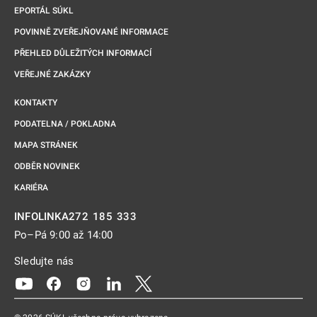
EPORTÁL SÚKL
POVINNĚ ZVEŘEJŇOVANÉ INFORMACE
PŘEHLED DŮLEŽITÝCH INFORMACÍ
VEŘEJNÉ ZAKÁZKY
KONTAKTY
PODATELNA / POKLADNA
MAPA STRÁNEK
ODBĚR NOVINEK
KARIÉRA
272 185 333
INFOLINKA
Po–Pá 9:00 až 14:00
Sledujte nás
Odkaz se otevře na nové kartě
Odkaz se otevře na nové kartě
Odkaz se otevře na nové kartě
Odkaz se otevře na nové kartě
Odkaz se otevře na nové kartě