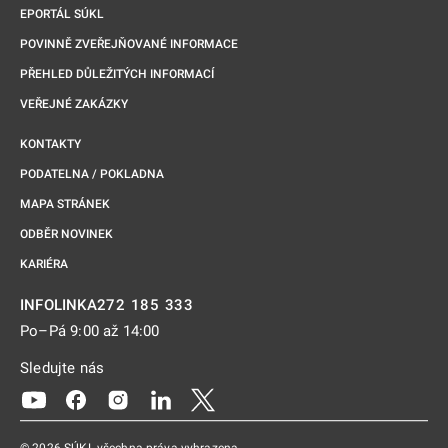
EPORTÁL SÚKL
POVINNĚ ZVEŘEJŇOVANÉ INFORMACE
PŘEHLED DŮLEŽITÝCH INFORMACÍ
VEŘEJNÉ ZAKÁZKY
KONTAKTY
PODATELNA / POKLADNA
MAPA STRÁNEK
ODBĚR NOVINEK
KARIÉRA
272 185 333
INFOLINKA
Po–Pá 9:00 až 14:00
Sledujte nás
Odkaz se otevře na nové kartě
Odkaz se otevře na nové kartě
Odkaz se otevře na nové kartě
Odkaz se otevře na nové kartě
Odkaz se otevře na nové kartě