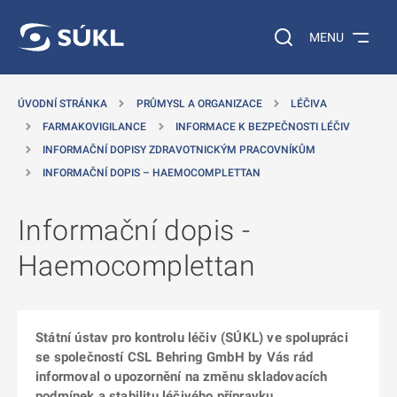
 NA HLAVNÍ OBSAH
Vyhledávání na web
MENU
ÚVODNÍ STRÁNKA
PRŮMYSL A ORGANIZACE
LÉČIVA
FARMAKOVIGILANCE
INFORMACE K BEZPEČNOSTI LÉČIV
INFORMAČNÍ DOPISY ZDRAVOTNICKÝM PRACOVNÍKŮM
INFORMAČNÍ DOPIS – HAEMOCOMPLETTAN
Informační dopis -
Haemocomplettan
Státní ústav pro kontrolu léčiv (SÚKL) ve spolupráci
se společností CSL Behring GmbH by Vás rád
informoval o upozornění na změnu skladovacích
podmínek a stabilitu léčivého přípravku