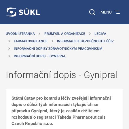
 NA HLAVNÍ OBSAH
Vyhledávání na web
MENU
ÚVODNÍ STRÁNKA
PRŮMYSL A ORGANIZACE
LÉČIVA
FARMAKOVIGILANCE
INFORMACE K BEZPEČNOSTI LÉČIV
INFORMAČNÍ DOPISY ZDRAVOTNICKÝM PRACOVNÍKŮM
INFORMAČNÍ DOPIS – GYNIPRAL
Informační dopis - Gynipral
Státní ústav pro kontrolu léčiv zveřejnil informační
dopis o důležitých informacích týkajících se
přípravku Gynipral, který je zasílán držitelem
rozhodnutí o registraci Takeda Pharmaceuticals
Czech Republic s.r.o.