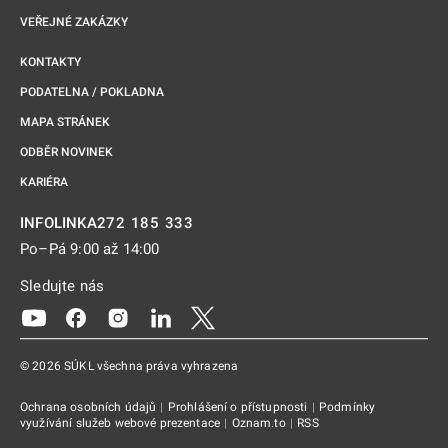
VEŘEJNÉ ZAKÁZKY
KONTAKTY
PODATELNA / POKLADNA
MAPA STRÁNEK
ODBĚR NOVINEK
KARIÉRA
272 185 333
INFOLINKA
Po–Pá 9:00 až 14:00
Sledujte nás
Odkaz se otevře na nové kartě
Odkaz se otevře na nové kartě
Odkaz se otevře na nové kartě
Odkaz se otevře na nové kartě
Odkaz se otevře na nové kartě
© 2026 SÚKL všechna práva vyhrazena
Ochrana osobních údajů
|
Prohlášení o přístupnosti
|
Podmínky
využívání služeb webové prezentace
|
Oznam.to
|
RSS