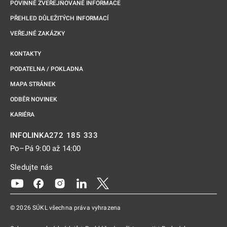
POVINNĚ ZVEŘEJŇOVANÉ INFORMACE
PŘEHLED DŮLEŽITÝCH INFORMACÍ
VEŘEJNÉ ZAKÁZKY
KONTAKTY
PODATELNA / POKLADNA
MAPA STRÁNEK
ODBĚR NOVINEK
KARIÉRA
272 185 333
INFOLINKA
Po–Pá 9:00 až 14:00
Sledujte nás
Odkaz se otevře na nové kartě
Odkaz se otevře na nové kartě
Odkaz se otevře na nové kartě
Odkaz se otevře na nové kartě
Odkaz se otevře na nové kartě
© 2026 SÚKL všechna práva vyhrazena