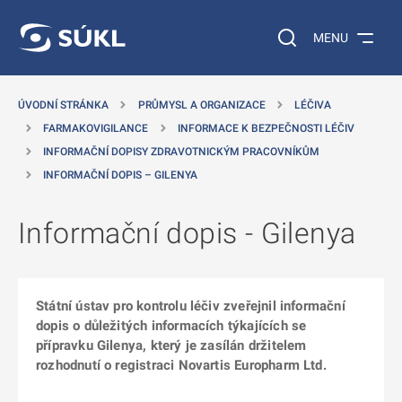
 NA HLAVNÍ OBSAH
Vyhledávání na web
MENU
ÚVODNÍ STRÁNKA
PRŮMYSL A ORGANIZACE
LÉČIVA
FARMAKOVIGILANCE
INFORMACE K BEZPEČNOSTI LÉČIV
INFORMAČNÍ DOPISY ZDRAVOTNICKÝM PRACOVNÍKŮM
INFORMAČNÍ DOPIS – GILENYA
Informační dopis - Gilenya
Státní ústav pro kontrolu léčiv zveřejnil informační
dopis o důležitých informacích týkajících se
přípravku Gilenya, který je zasílán držitelem
rozhodnutí o registraci Novartis Europharm Ltd.