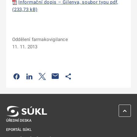
Informační dopis – Gilenya, soubor typu pdf,
(233,73 kB)
Oddělení farmakovigilance
11. 11. 2013
Odkaz se otevře na nové kartě
Odkaz se otevře na nové kartě
Odkaz se otevře na nové kartě
Odkaz se otevře na nové kartě
ZPĚT 
ÚŘEDNÍ DESKA
EPORTÁL SÚKL