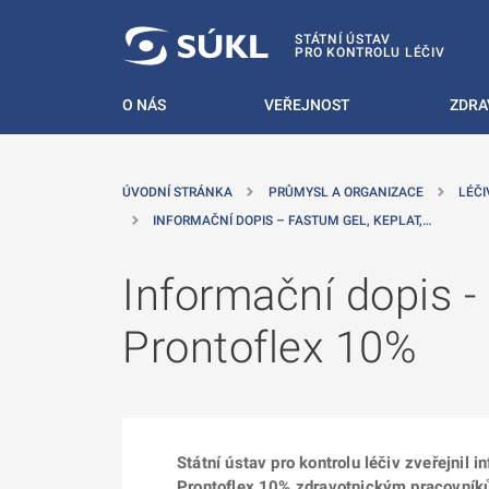
 NA HLAVNÍ OBSAH
STÁTNÍ ÚSTAV
PRO KONTROLU LÉČIV
O NÁS
VEŘEJNOST
ZDRA
ÚVODNÍ STRÁNKA
PRŮMYSL A ORGANIZACE
LÉČI
INFORMAČNÍ DOPIS – FASTUM GEL, KEPLAT,…
Informační dopis -
Prontoflex 10%
Státní ústav pro kontrolu léčiv zveřejnil 
Prontoflex 10% zdravotnickým pracovník