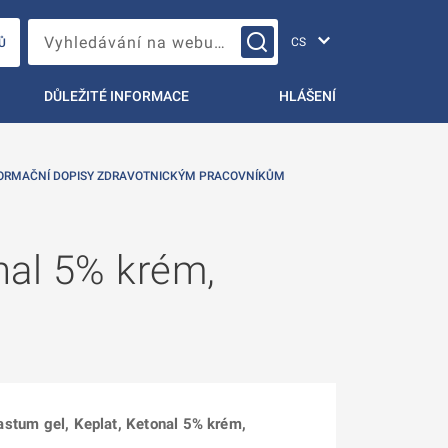
Změna jazyka
Vyhledávání na webu…
Ů
DŮLEŽITÉ INFORMACE
HLÁŠENÍ
ORMAČNÍ DOPISY ZDRAVOTNICKÝM PRACOVNÍKŮM
nal 5% krém,
 Fastum gel, Keplat, Ketonal 5% krém,