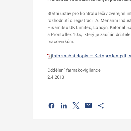
Státní ústav pro kontrolu léčiv zveřejnil 
rozhodnutí o registraci A. Menarini Industr
Hisamitsu UK Limited, Londýn, Ketonal 5% 
a
Prontoflex 10%, který je zasílán držit
pracovníkům.
Informační dopis – Ketoprofen.pdf, s
Oddělení farmakovigilance
2.4.2013
Odkaz se otevře na nové kartě
Odkaz se otevře na nové kart
Odkaz se otevře na nov
Odkaz se otev