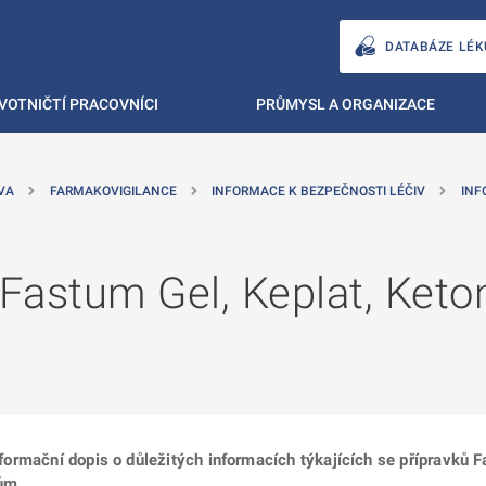
DATABÁZE LÉK
VOTNIČTÍ PRACOVNÍCI
PRŮMYSL A ORGANIZACE
VA
FARMAKOVIGILANCE
INFORMACE K BEZPEČNOSTI LÉČIV
INF
 Fastum Gel, Keplat, Keto
informační dopis o důležitých informacích týkajících se přípravků
ům.