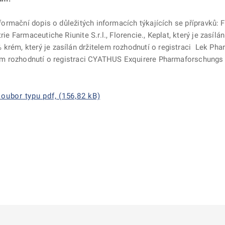
informační dopis o důležitých informacích týkajících se přípravků:
F
ie Farmaceutiche Riunite S.r.l., Florencie., Keplat, který je zasílá
krém, který je zasílán držitelem rozhodnutí o registraci Lek Phar
elem rozhodnutí o registraci CYATHUS Exquirere Pharmaforschung
oubor typu pdf, (156,82 kB)
ě
é kartě
ře na nové kartě