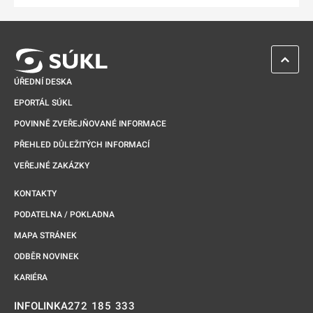
ZPĚT 
ÚŘEDNÍ DESKA
EPORTÁL SÚKL
POVINNĚ ZVEŘEJŇOVANÉ INFORMACE
PŘEHLED DŮLEŽITÝCH INFORMACÍ
VEŘEJNÉ ZAKÁZKY
KONTAKTY
PODATELNA / POKLADNA
MAPA STRÁNEK
ODBĚR NOVINEK
KARIÉRA
272 185 333
INFOLINKA