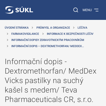
 NA HLAVNÍ OBSAH
Vyhledávání na web
MENU
ÚVODNÍ STRÁNKA
PRŮMYSL A ORGANIZACE
LÉČIVA
FARMAKOVIGILANCE
INFORMACE K BEZPEČNOSTI LÉČIV
INFORMAČNÍ DOPISY ZDRAVOTNICKÝM PRACOVNÍKŮM
INFORMAČNÍ DOPIS – DEXTROMETHORFAN/ MEDDEX…
Informační dopis -
Dextromethorfan/ MedDex
Vicks pastilky na suchý
kašel s medem/ Teva
Pharmaceuticals CR, s.r.o.