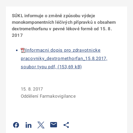
SÚKL informuje o změně způsobu výdeje
monokomponentních léčivých přípravků s obsahem
dextromethorfanu v pevné lékové formě od 15. 8.
2017
Informacni dopis pro zdravotnicke
pracovniky_dextromethorfan_15.8.2017,
soubor typu pdf, (153,69 kB)
15. 8. 2017
Oddělení Farmakovigilance
Odkaz se otevře na nové kartě
Odkaz se otevře na nové kartě
Odkaz se otevře na nové kartě
Odkaz se otevře na nové kartě