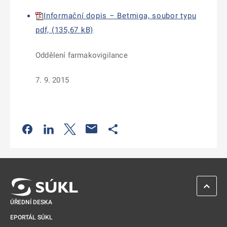
Informační dopis – Betmiga, soubor typu
pdf, (135,67 kB)
Oddělení farmakovigilance
7. 9. 2015
Odkaz se otevře na nové kartě
Odkaz se otevře na nové kartě
Odkaz se otevře na nové kartě
Odkaz se otevře na nové kartě
ZPĚT 
ÚŘEDNÍ DESKA
EPORTÁL SÚKL