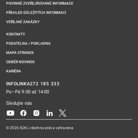
POVINNĚ ZVEŘEJŇOVANÉ INFORMACE
PŘEHLED DŮLEŽITÝCH INFORMACÍ
VEŘEJNÉ ZAKÁZKY
KONTAKTY
PODATELNA / POKLADNA
MAPA STRÁNEK
ODBĚR NOVINEK
KARIÉRA
272 185 333
INFOLINKA
Po–Pá 9:00 až 14:00
Sledujte nás
Odkaz se otevře na nové kartě
Odkaz se otevře na nové kartě
Odkaz se otevře na nové kartě
Odkaz se otevře na nové kartě
Odkaz se otevře na nové kartě
© 2026 SÚKL všechna práva vyhrazena