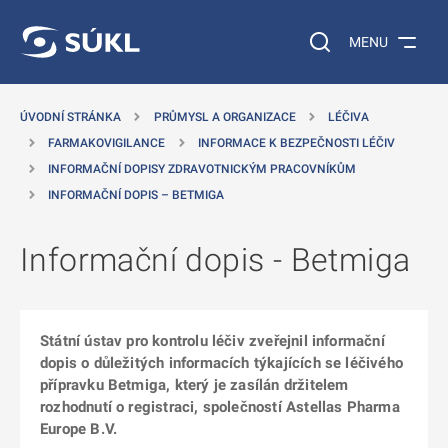
 NA HLAVNÍ OBSAH
Vyhledávání na web
MENU
ÚVODNÍ STRÁNKA
PRŮMYSL A ORGANIZACE
LÉČIVA
FARMAKOVIGILANCE
INFORMACE K BEZPEČNOSTI LÉČIV
INFORMAČNÍ DOPISY ZDRAVOTNICKÝM PRACOVNÍKŮM
INFORMAČNÍ DOPIS – BETMIGA
Informační dopis - Betmiga
Státní ústav pro kontrolu léčiv zveřejnil informační
dopis o důležitých informacích týkajících se léčivého
přípravku Betmiga, který je zasílán držitelem
rozhodnutí o registraci, společností Astellas Pharma
Europe B.V.