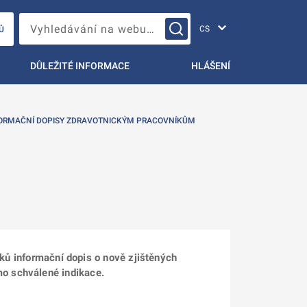
Změna jazyka
Vyhledávání na webu…
Ů
DŮLEŽITÉ INFORMACE
HLÁŠENÍ
ORMAČNÍ DOPISY ZDRAVOTNICKÝM PRACOVNÍKŮM
vků informační dopis o nově zjištěných
o schválené indikace.