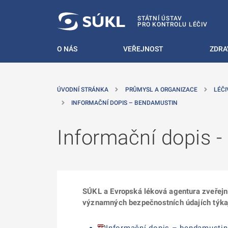
 NA HLAVNÍ OBSAH
STÁTNÍ ÚSTAV
PRO KONTROLU LÉČIV
O NÁS
VEŘEJNOST
ZDRA
ÚVODNÍ STRÁNKA
PRŮMYSL A ORGANIZACE
LÉČI
INFORMAČNÍ DOPIS – BENDAMUSTIN
Informační dopis 
SÚKL a Evropská léková agentura zveřejnil
významných bezpečnostních údajích týkaj