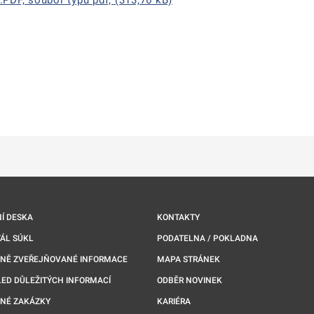
PDF, soubor typu pdf, (313,76 kB)
ě
é kartě
ře na nové kartě
Í DESKA
KONTAKTY
ÁL SÚKL
PODATELNA / POKLADNA
NNĚ ZVEŘEJŇOVANÉ INFORMACE
MAPA STRÁNEK
ED DŮLEŽITÝCH INFORMACÍ
ODBĚR NOVINEK
NÉ ZAKÁZKY
KARIÉRA