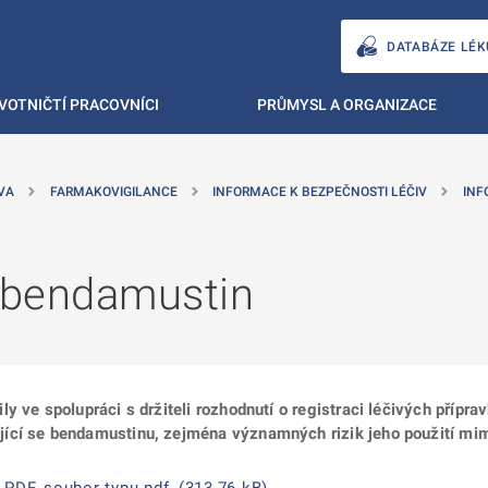
DATABÁZE LÉK
VOTNIČTÍ PRACOVNÍCI
PRŮMYSL A ORGANIZACE
VA
FARMAKOVIGILANCE
INFORMACE K BEZPEČNOSTI LÉČIV
INF
- bendamustin
y ve spolupráci s držiteli rozhodnutí o registraci léčivých přípra
ící se bendamustinu, zejména významných rizik jeho použití mim