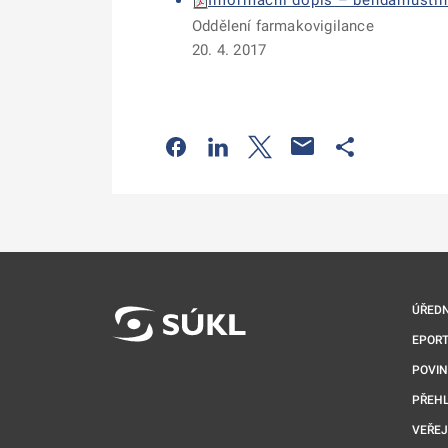
Informační dopis – bendamustin.
Oddělení farmakovigilance
20. 4. 2017
Odkaz se otevře na nové kartě
Odkaz se otevře na nové kart
Odkaz se otevře na nov
Odkaz se otev
ÚŘEDN
EPORT
POVI
PŘEHL
VEŘEJ