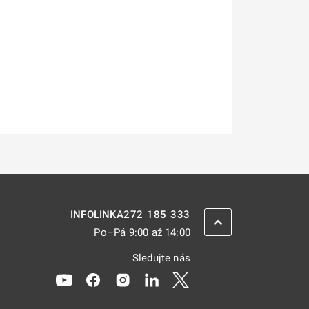
272 185 333
INFOLINKA
ZPĚT NAHORU
Po–Pá 9:00 až 14:00
Sledujte nás
Odkaz se otevře na nové kartě
Odkaz se otevře na nové kartě
Odkaz se otevře na nové kartě
Odkaz se otevře na nové kar
Odkaz se otevře na nov