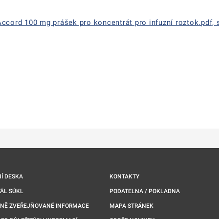
ccord 100 mg prášek pro koncentrát pro infuzní roztok.pdf, s
ě
é kartě
ře na nové kartě
Í DESKA
KONTAKTY
ÁL SÚKL
PODATELNA / POKLADNA
NNĚ ZVEŘEJŇOVANÉ INFORMACE
MAPA STRÁNEK