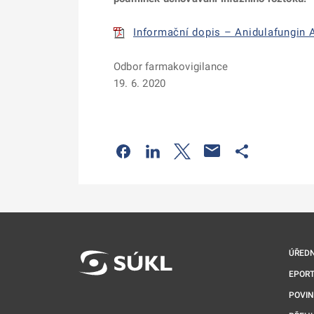
Informační dopis – Anidulafungin A
Odbor farmakovigilance
19. 6. 2020
Odkaz se otevře na nové kartě
Odkaz se otevře na nové kart
Odkaz se otevře na nov
Odkaz se otev
ÚŘEDN
EPORT
POVI