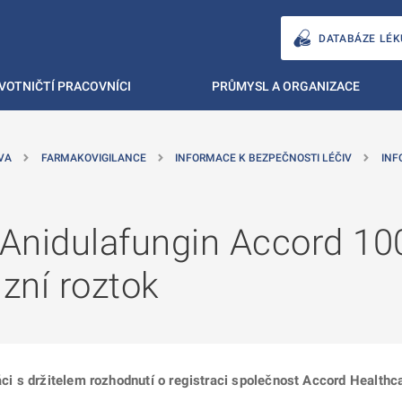
DATABÁZE LÉK
VOTNIČTÍ PRACOVNÍCI
PRŮMYSL A ORGANIZACE
VA
FARMAKOVIGILANCE
INFORMACE K BEZPEČNOSTI LÉČIV
INF
 Anidulafungin Accord 10
uzní roztok
ráci s držitelem rozhodnutí o registraci společnost Accord Health