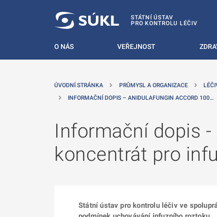
 NA HLAVNÍ OBSAH
STÁTNÍ ÚSTAV
PRO KONTROLU LÉČIV
O NÁS
VEŘEJNOST
ZDRA
ÚVODNÍ STRÁNKA
PRŮMYSL A ORGANIZACE
LÉČI
INFORMAČNÍ DOPIS – ANIDULAFUNGIN ACCORD 100…
Informační dopis -
koncentrát pro inf
Státní ústav pro kontrolu léčiv ve spolup
podmínek uchovávání infuzního roztoku.