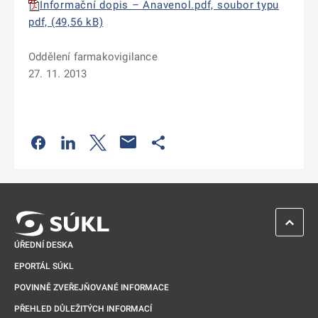
Informační dopis – Anavenol.pdf, soubor typu
pdf, (49,56 kB)
Oddělení farmakovigilance
27. 11. 2013
Odkaz se otevře na nové kartě
Odkaz se otevře na nové kartě
Odkaz se otevře na nové kartě
Odkaz se otevře na nové kartě
ZPĚT 
ÚŘEDNÍ DESKA
EPORTÁL SÚKL
POVINNĚ ZVEŘEJŇOVANÉ INFORMACE
PŘEHLED DŮLEŽITÝCH INFORMACÍ