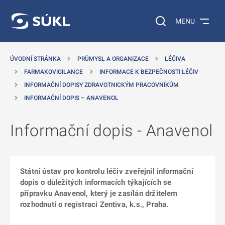
 NA HLAVNÍ OBSAH
Vyhledávání na web
MENU
ÚVODNÍ STRÁNKA
PRŮMYSL A ORGANIZACE
LÉČIVA
FARMAKOVIGILANCE
INFORMACE K BEZPEČNOSTI LÉČIV
INFORMAČNÍ DOPISY ZDRAVOTNICKÝM PRACOVNÍKŮM
INFORMAČNÍ DOPIS – ANAVENOL
Informační dopis - Anavenol
Státní ústav pro kontrolu léčiv zveřejnil informační
dopis o důležitých informacích týkajících se
přípravku Anavenol, který je zasílán držitelem
rozhodnutí o registraci Zentiva, k.s., Praha.