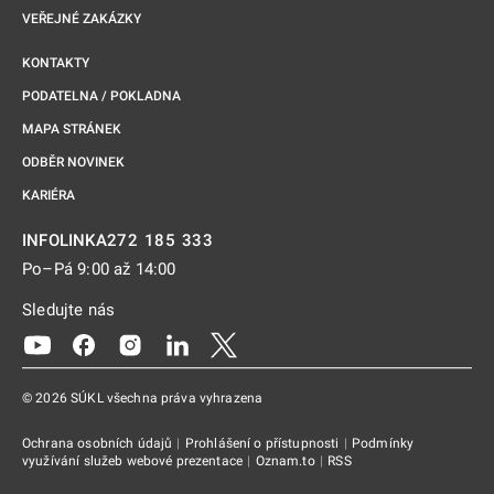
VEŘEJNÉ ZAKÁZKY
KONTAKTY
PODATELNA / POKLADNA
MAPA STRÁNEK
ODBĚR NOVINEK
KARIÉRA
272 185 333
INFOLINKA
Po–Pá 9:00 až 14:00
Sledujte nás
Odkaz se otevře na nové kartě
Odkaz se otevře na nové kartě
Odkaz se otevře na nové kartě
Odkaz se otevře na nové kartě
Odkaz se otevře na nové kartě
© 2026 SÚKL všechna práva vyhrazena
Ochrana osobních údajů
|
Prohlášení o přístupnosti
|
Podmínky
využívání služeb webové prezentace
|
Oznam.to
|
RSS