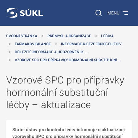
 NA HLAVNÍ OBSAH
Vyhledávání na web
MENU
ÚVODNÍ STRÁNKA
PRŮMYSL A ORGANIZACE
LÉČIVA
FARMAKOVIGILANCE
INFORMACE K BEZPEČNOSTI LÉČIV
DŮLEŽITÉ INFORMACE A UPOZORNĚNÍ K …
VZOROVÉ SPC PRO PŘÍPRAVKY HORMONÁLNÍ SUBSTITUČNÍ…
Vzorové SPC pro přípravky
hormonální substituční
léčby – aktualizace
Státní ústav pro kontrolu léčiv informuje o aktualizaci
vzorového SPC pro přípravky hormonální substituční