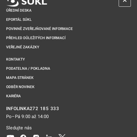
ZPĚT 
ÚŘEDNÍ DESKA
EPORTÁL SÚKL
POVINNĚ ZVEŘEJŇOVANÉ INFORMACE
PŘEHLED DŮLEŽITÝCH INFORMACÍ
VEŘEJNÉ ZAKÁZKY
KONTAKTY
PODATELNA / POKLADNA
MAPA STRÁNEK
ODBĚR NOVINEK
KARIÉRA
272 185 333
INFOLINKA
Po–Pá 9:00 až 14:00
Sledujte nás
Odkaz se otevře na nové kartě
Odkaz se otevře na nové kartě
Odkaz se otevře na nové kartě
Odkaz se otevře na nové kartě
Odkaz se otevře na nové kartě