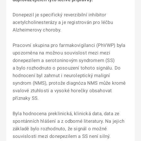
Donepezil je specifický reverzibilní inhibitor
acetylcholinesterázy a je registrován pro léčbu
Alzheimerovy choroby.
Pracovní skupina pro farmakovigilanci (PhVWP) byla
upozorněna na možnou souvislost mezi mezi
donepezilem a serotoninovým syndromem (SS)
a bylo rozhodnuto o posouzení tohoto signálu. Do
hodnocení byl zahrnut i neuroleptický maligní
syndrom (NMS), protože diagnóza NMS může kromě
svalové ztuhlosti a vysoké horečky obsahovat
příznaky SS.
Byla hodnocena preklinická, klinická data, data ze
spontánních hlášení a z odborné literatury. Na jejich
základě bylo rozhodnuto, že signál o možné
souvislosti mezi donepezilem a SS není silný.