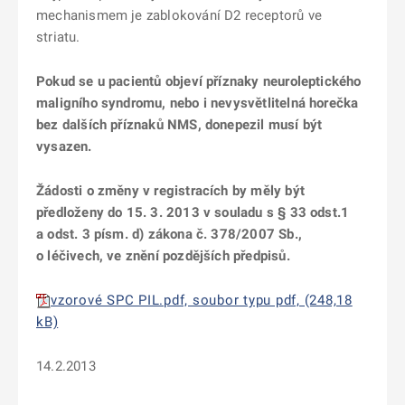
mechanismem je zablokování D2 receptorů ve
striatu.
Pokud se u pacientů objeví příznaky neuroleptického
maligního syndromu, nebo i nevysvětlitelná horečka
bez dalších příznaků NMS, donepezil musí být
vysazen.
Žádosti o změny v registracích by měly být
předloženy do 15. 3. 2013 v souladu s § 33 odst.1
a odst. 3 písm. d) zákona č. 378/2007 Sb.,
o léčivech, ve znění pozdějších předpisů.
vzorové SPC PIL.pdf, soubor typu pdf, (248,18
kB)
14.2.2013