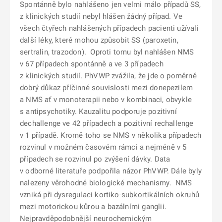
Spontánně bylo nahlášeno jen velmi málo případů SS,
z klinických studií nebyl hlášen žádný případ. Ve
všech čtyřech nahlášených případech pacienti užívali
další léky, které mohou způsobit SS (paroxetin,
sertralin, trazodon). Oproti tomu byl nahlášen NMS
v 67 případech spontánně a ve 3 případech
z klinických studií. PhVWP zvážila, že jde o poměrně
dobrý důkaz příčinné souvislosti mezi donepezilem
a NMS ať v monoterapii nebo v kombinaci, obvykle
s antipsychotiky. Kauzalitu podporuje pozitivní
dechallenge ve 42 případech a pozitivní rechallenge
v 1 případě. Kromě toho se NMS v několika případech
rozvinul v možném časovém rámci a nejméně v 5
případech se rozvinul po zvýšení dávky. Data
v odborné literatuře podpořila názor PhVWP. Dále byly
nalezeny věrohodné biologické mechanismy. NMS
vzniká při dysregulaci kortiko-subkortikálních okruhů
mezi motorickou kůrou a bazálními ganglii.
Nejpravděpodobnější neurochemickým