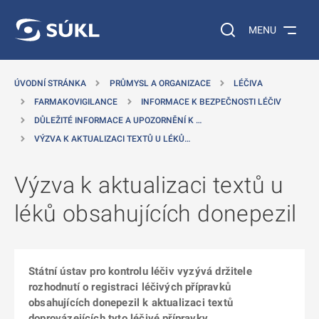
 NA HLAVNÍ OBSAH
Vyhledávání na web
MENU
ÚVODNÍ STRÁNKA
PRŮMYSL A ORGANIZACE
LÉČIVA
FARMAKOVIGILANCE
INFORMACE K BEZPEČNOSTI LÉČIV
DŮLEŽITÉ INFORMACE A UPOZORNĚNÍ K …
VÝZVA K AKTUALIZACI TEXTŮ U LÉKŮ…
Výzva k aktualizaci textů u
léků obsahujících donepezil
Státní ústav pro kontrolu léčiv vyzývá držitele
rozhodnutí o registraci léčivých přípravků
obsahujících donepezil k aktualizaci textů
doprovázejících tyto léčivé přípravky.