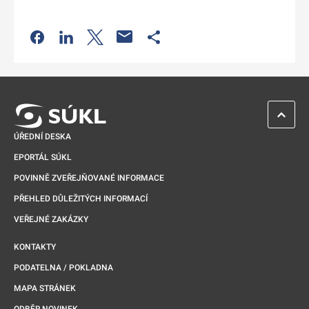
Odkaz se otevře na nové kartě
Odkaz se otevře na nové kartě
Odkaz se otevře na nové kartě
Odkaz se otevře na nové kartě
ZPĚT 
ÚŘEDNÍ DESKA
EPORTÁL SÚKL
POVINNĚ ZVEŘEJŇOVANÉ INFORMACE
PŘEHLED DŮLEŽITÝCH INFORMACÍ
VEŘEJNÉ ZAKÁZKY
KONTAKTY
PODATELNA / POKLADNA
MAPA STRÁNEK