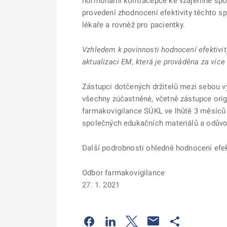
hormonální kontracepce ke vzájemné spolu
provedení zhodnocení efektivity těchto s
lékaře a rovněž pro pacientky.
Vzhledem k povinnosti hodnocení efektivit
aktualizaci EM, která je prováděna za více 
Zástupci dotčených držitelů mezi sebou 
všechny zúčastněné, včetně zástupce orig
farmakovigilance SÚKL ve lhůtě 3 měsíců 
společných edukačních materiálů a odůvod
Další podrobnosti ohledně hodnocení efekt
Odbor farmakovigilance
27. 1. 2021
Odkaz se otevře na nové kartě
Odkaz se otevře na nové kart
Odkaz se otevře na nov