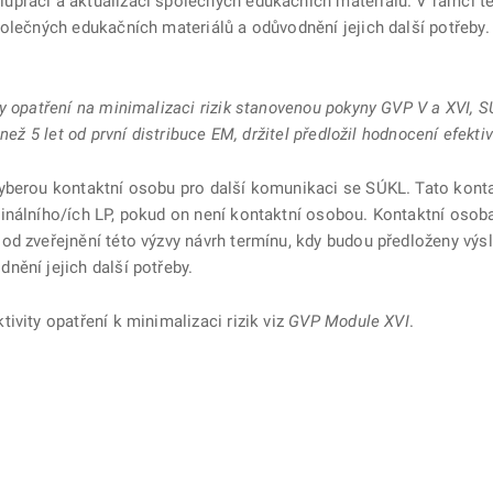
práci a aktualizaci společných edukačních materiálů. V rámci t
polečných edukačních materiálů a odůvodnění jejich další potřeby
y opatření na minimalizaci rizik stanovenou pokyny GVP V a XVI, 
než 5 let od první distribuce EM, držitel předložil hodnocení efektiv
vyberou kontaktní osobu pro další komunikaci se SÚKL. Tato kont
inálního/ích LP, pokud on není kontaktní osobou. Kontaktní osoba
od zveřejnění této výzvy návrh termínu, kdy budou předloženy výsl
nění jejich další potřeby.
ivity opatření k minimalizaci rizik viz
GVP Module XVI
.
ě
é kartě