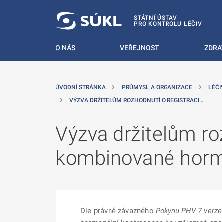
 NA HLAVNÍ OBSAH
STÁTNÍ ÚSTAV
PRO KONTROLU LÉČIV
O NÁS
VEŘEJNOST
ZDRA
ÚVODNÍ STRÁNKA
PRŮMYSL A ORGANIZACE
LÉČI
VÝZVA DRŽITELŮM ROZHODNUTÍ O REGISTRACI…
Výzva držitelům roz
kombinované horm
Dle právně závazného
Pokynu PHV-7 verze