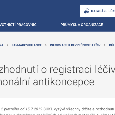
DATABÁZE LÉK
VOTNIČTÍ PRACOVNÍCI
PRŮMYSL A ORGANIZACE
VA
FARMAKOVIGILANCE
INFORMACE K BEZPEČNOSTI LÉČIV
DŮL
hodnutí o registraci léči
onální antikoncepce
 2 platného od 15.7.2019
SÚKL vyzývá všechny držitele rozhodnutí