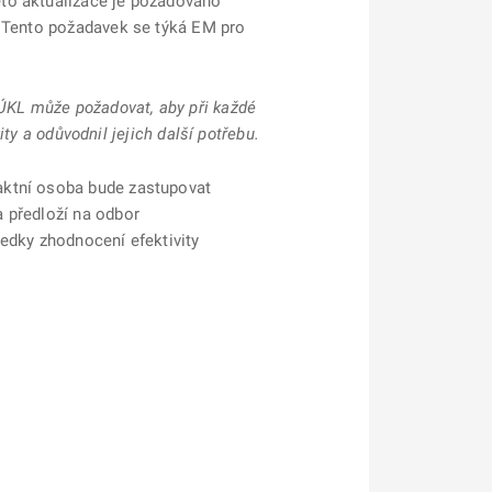
éto aktualizace je požadováno
. Tento požadavek se týká EM pro
SÚKL může požadovat, aby při každé
ity a odůvodnil jejich další potřebu.
aktní osoba bude zastupovat
 předloží na odbor
edky zhodnocení efektivity