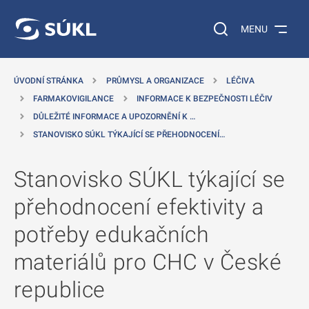
 NA HLAVNÍ OBSAH
Vyhledávání na web
MENU
ÚVODNÍ STRÁNKA
PRŮMYSL A ORGANIZACE
LÉČIVA
FARMAKOVIGILANCE
INFORMACE K BEZPEČNOSTI LÉČIV
DŮLEŽITÉ INFORMACE A UPOZORNĚNÍ K …
STANOVISKO SÚKL TÝKAJÍCÍ SE PŘEHODNOCENÍ…
Stanovisko SÚKL týkající se
přehodnocení efektivity a
potřeby edukačních
materiálů pro CHC v České
republice