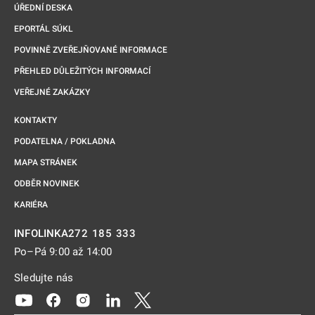
ÚŘEDNÍ DESKA
EPORTÁL SÚKL
POVINNĚ ZVEŘEJŇOVANÉ INFORMACE
PŘEHLED DŮLEŽITÝCH INFORMACÍ
VEŘEJNÉ ZAKÁZKY
KONTAKTY
PODATELNA / POKLADNA
MAPA STRÁNEK
ODBĚR NOVINEK
KARIÉRA
272 185 333
INFOLINKA
Po–Pá 9:00 až 14:00
Sledujte nás
Odkaz se otevře na nové kartě
Odkaz se otevře na nové kartě
Odkaz se otevře na nové kartě
Odkaz se otevře na nové kartě
Odkaz se otevře na nové kartě