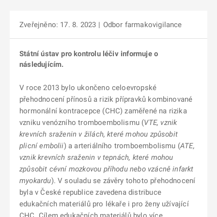
Zveřejněno: 17. 8. 2023
|
Odbor farmakovigilance
Státní ústav pro kontrolu léčiv informuje o
následujícím.
V roce 2013 bylo ukončeno celoevropské
přehodnocení přínosů a rizik přípravků kombinované
hormonální kontracepce (CHC) zaměřené na rizika
vzniku venózního tromboembolismu (
VTE, vznik
krevních sraženin v žilách, které mohou způsobit
plicní embolii
) a arteriálního tromboembolismu (
ATE,
vznik krevních sraženin v tepnách, které mohou
způsobit cévní mozkovou příhodu nebo vzácně infarkt
myokardu
). V souladu se závěry tohoto přehodnocení
byla v České republice zavedena distribuce
edukačních materiálů pro lékaře i pro ženy užívající
CHC. Cílem edukačních materiálů bylo více