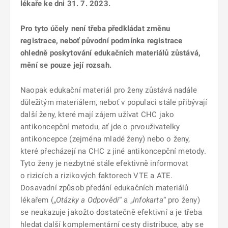
lékaře ke dni 31. 7. 2023.
Pro tyto účely není třeba předkládat změnu
registrace, neboť původní podmínka registrace
ohledně poskytování edukačních materiálů zůstává,
mění se pouze její rozsah.
Naopak edukační materiál pro ženy zůstává nadále
důležitým materiálem, neboť v populaci stále přibývají
další ženy, které mají zájem užívat CHC jako
antikoncepční metodu, ať jde o prvouživatelky
antikoncepce (zejména mladé ženy) nebo o ženy,
které přecházejí na CHC z jiné antikoncepční metody.
Tyto ženy je nezbytné stále efektivně informovat
o rizicích a rizikových faktorech VTE a ATE.
Dosavadní způsob předání edukačních materiálů
lékařem („
Otázky a Odpovědi
“ a „
Infokarta
“ pro ženy)
se neukazuje jakožto dostatečně efektivní a je třeba
hledat další komplementární cesty distribuce, aby se