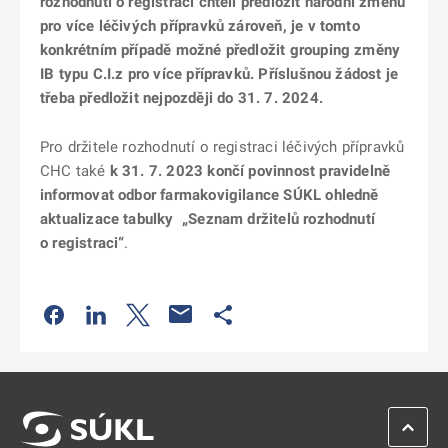
rozhodnutí o registraci chtěli předložit národní změnu
pro více léčivých přípravků zároveň, je v tomto
konkrétním případě možné předložit grouping změny
IB typu C.I.z pro více přípravků. Příslušnou žádost je
třeba předložit nejpozději do 31. 7. 2024.
Pro držitele rozhodnutí o registraci léčivých přípravků
CHC také
k 31. 7. 2023 končí povinnost pravidelně
informovat odbor farmakovigilance SÚKL ohledně
aktualizace tabulky „Seznam držitelů rozhodnutí
o registraci“
.
Odkaz se otevře na nové kartě
Odkaz se otevře na nové kartě
Odkaz se otevře na nové kartě
Odkaz se otevře na nové kartě
ZPĚT 