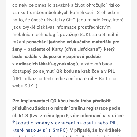
co nejvíce omezilo závažné a život ohrožující riziko
vzniku tromboembolických komplikací. S ohledem
na to, že časté uživatelky CHC jsou mladé ženy, které
jsou zvyklé získávat informace prostřednictvím
mobilních technologií, považuje SÚKL za optimální
řešení
ponechání jednoho edukačního materiálu pro
ženy – pacientské Karty (dříve „Infokarta“), který
bude nadále k dispozici v papírové podobě
v ordinacích lékařů-gynekologů,
a zároveň bude
dostupný po sejmutí
QR kódu na
krabičce a v PIL
(URL odkaz na tento edukační materiál – Kartu na
webu SÚKL).
Pro implementaci QR kódu bude třeba předložit
příslušnou žádost o národní změnu registrace podle
čl. 61.3 (tzv. změna typu P, více informací
na stránce
Žádosti o změny v označení na obalu nebo PIL,
které nesouvisí s SmPC
).
V případě, že by držitelé