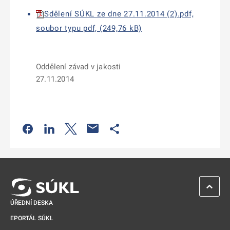
Sdělení SÚKL ze dne 27.11.2014 (2).pdf,
soubor typu pdf, (249,76 kB)
Oddělení závad v jakosti
27.11.2014
Odkaz se otevře na nové kartě
Odkaz se otevře na nové kartě
Odkaz se otevře na nové kartě
Odkaz se otevře na nové kartě
ZPĚT 
ÚŘEDNÍ DESKA
EPORTÁL SÚKL