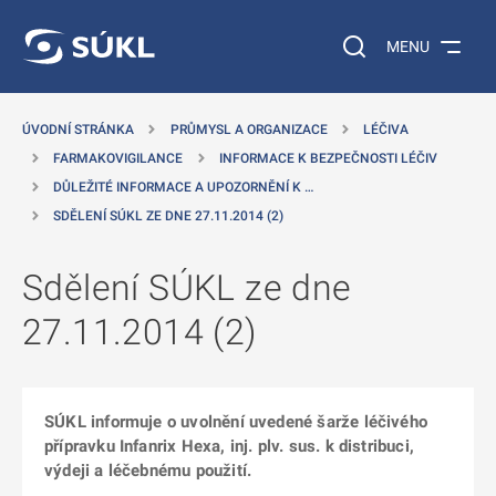
 NA HLAVNÍ OBSAH
Vyhledávání na web
MENU
ÚVODNÍ STRÁNKA
PRŮMYSL A ORGANIZACE
LÉČIVA
FARMAKOVIGILANCE
INFORMACE K BEZPEČNOSTI LÉČIV
DŮLEŽITÉ INFORMACE A UPOZORNĚNÍ K …
SDĚLENÍ SÚKL ZE DNE 27.11.2014 (2)
Sdělení SÚKL ze dne
27.11.2014 (2)
SÚKL informuje o uvolnění uvedené šarže léčivého
přípravku Infanrix Hexa, inj. plv. sus. k distribuci,
výdeji a léčebnému použití.