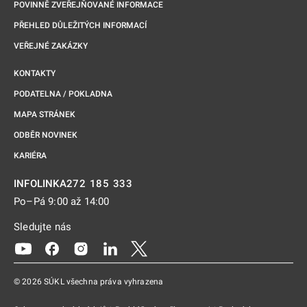
POVINNĚ ZVEŘEJŇOVANÉ INFORMACE
PŘEHLED DŮLEŽITÝCH INFORMACÍ
VEŘEJNÉ ZAKÁZKY
KONTAKTY
PODATELNA / POKLADNA
MAPA STRÁNEK
ODBĚR NOVINEK
KARIÉRA
272 185 333
INFOLINKA
Po–Pá 9:00 až 14:00
Sledujte nás
Odkaz se otevře na nové kartě
Odkaz se otevře na nové kartě
Odkaz se otevře na nové kartě
Odkaz se otevře na nové kartě
Odkaz se otevře na nové kartě
© 2026 SÚKL všechna práva vyhrazena