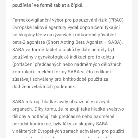
používání ve formě tablet a čípků.
Farmakovigilanční výbor pro posuzování rizik (PRAC)
Evropské lékové agentury vydal doporučení týkající
se skupiny léčiv nazývaných krátkodobě působící
beta-2 agonisté (Short Acting Beta Agonist – SABA).
SABA ve formě tablet a čípků by dále neměly být
používány v gynekologické indikaci pro tokolýzu
(potlačení předčasných nebo nadměrných děložních
kontrakcí). Injekční formy SABA v této indikaci
zůstávají schváleny pro krátkodobé použití za
dodržení zvláštních podmínek.
SABA relaxují hladké svaly obsažené v různých
orgánech. Díky tomu, že relaxují také hladké svalstvo
dělohy a potlačují tak předčasné nebo nadměrné
porodní kontrakce, byly léky ze skupiny SABA
v některých Evropských zemích schváleny pro použití