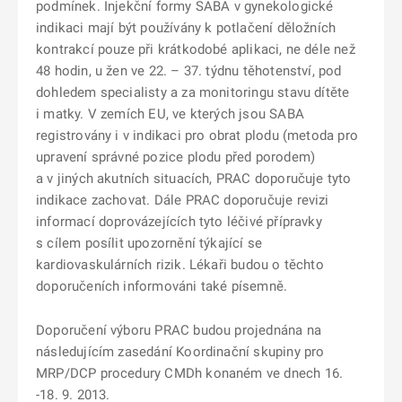
podmínek. Injekční formy SABA v gynekologické
indikaci mají být používány k potlačení děložních
kontrakcí pouze při krátkodobé aplikaci, ne déle než
48 hodin, u žen ve 22. – 37. týdnu těhotenství, pod
dohledem specialisty a za monitoringu stavu dítěte
i matky. V zemích EU, ve kterých jsou SABA
registrovány i v indikaci pro obrat plodu (metoda pro
upravení správné pozice plodu před porodem)
a v jiných akutních situacích, PRAC doporučuje tyto
indikace zachovat. Dále PRAC doporučuje revizi
informací doprovázejících tyto léčivé přípravky
s cílem posílit upozornění týkající se
kardiovaskulárních rizik. Lékaři budou o těchto
doporučeních informováni také písemně.
Doporučení výboru PRAC budou projednána na
následujícím zasedání Koordinační skupiny pro
MRP/DCP procedury CMDh konaném ve dnech 16.
-18. 9. 2013.