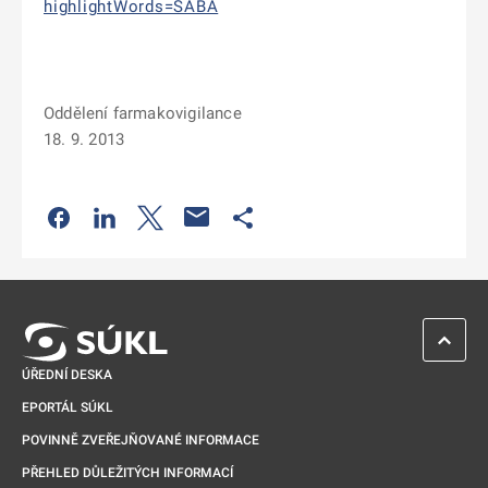
highlightWords=SABA
Oddělení farmakovigilance
18. 9. 2013
Odkaz se otevře na nové kartě
Odkaz se otevře na nové kartě
Odkaz se otevře na nové kartě
Odkaz se otevře na nové kartě
ZPĚT 
ÚŘEDNÍ DESKA
EPORTÁL SÚKL
POVINNĚ ZVEŘEJŇOVANÉ INFORMACE
PŘEHLED DŮLEŽITÝCH INFORMACÍ