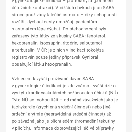
v gynekologické indikaci – pro tokolýzu (potlačení
děložních kontrakcí). V nižších dávkách jsou SABA
široce používány k léčbě astmatu – díky schopnosti
rozšířit dýchací cesty umožňují pacientům
s astmatem lépe dýchat. Do přehodnocení byly
zařazeny tyto látky ze skupiny SABA: fenoterol,
hexoprenalin, isoxsuprin, ritodrin, salbutamol
a terbutalin. V ČR je z nich v indikaci tokolýza
registrován pouze jediný přípravek Gynipral
obsahující látku hexoprenalin.
Vzhledem k vyšší používané dávce SABA
v gynekologické indikaci je zde známo i vyšší riziko
výskytu kardiovaskulárních nežádoucích účinků (NÚ).
Tyto NÚ se mohou lišit – od méně závažných jako je
tachykardie (zrychlená srdeční činnost) nebo jiné
srdeční arytmie (nepravidelná srdeční činnost) až
po závažné jako je plicní edém (hromadění tekutiny
v plicích). Informace doprovázející léčivé přípravky