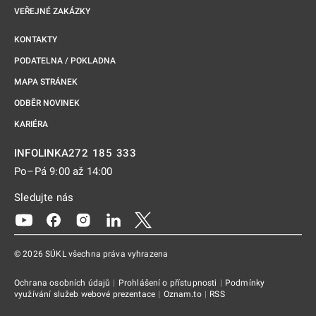
VEŘEJNÉ ZAKÁZKY
KONTAKTY
PODATELNA / POKLADNA
MAPA STRÁNEK
ODBĚR NOVINEK
KARIÉRA
272 185 333
INFOLINKA
Po–Pá 9:00 až 14:00
Sledujte nás
Odkaz se otevře na nové kartě
Odkaz se otevře na nové kartě
Odkaz se otevře na nové kartě
Odkaz se otevře na nové kartě
Odkaz se otevře na nové kartě
© 2026 SÚKL všechna práva vyhrazena
Ochrana osobních údajů
|
Prohlášení o přístupnosti
|
Podmínky
využívání služeb webové prezentace
|
Oznam.to
|
RSS