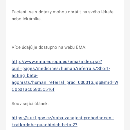
Pacienti se s dotazy mohou obrátit na svého lékaře
nebo lékárníka.
Více údajů je dostupno na webu EMA:
http://www.ema.europa.eu/ema/index.jsp?
curl=pages/medicines/human/referrals/Short-
acting_beta-
agonists/human_referral_prac_000013.jsp&mid=W
C0b01ac05805c516f
Související článek:
https://sukl.gov.cz/saba-zahajeni-prehodnoceni-
kratkodobe-pusobicich-beta-2?