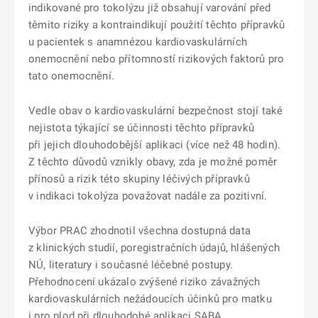
indikované pro tokolýzu již obsahují varování před
těmito riziky a kontraindikují použití těchto přípravků
u pacientek s anamnézou kardiovaskulárních
onemocnění nebo přítomností rizikových faktorů pro
tato onemocnění.
Vedle obav o kardiovaskulární bezpečnost stojí také
nejistota týkající se účinnosti těchto přípravků
při jejich dlouhodobější aplikaci (více než 48 hodin).
Z těchto důvodů vznikly obavy, zda je možné poměr
přínosů a rizik této skupiny léčivých přípravků
v indikaci tokolýza považovat nadále za pozitivní.
Výbor PRAC zhodnotil všechna dostupná data
z klinických studií, poregistračních údajů, hlášených
NÚ, literatury i současné léčebné postupy.
Přehodnocení ukázalo zvýšené riziko závažných
kardiovaskulárních nežádoucích účinků pro matku
i pro plod při dlouhodobé aplikaci SABA.