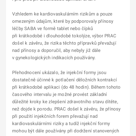
Vzhledem ke kardiovaskulárním rizikům a pouze
omezeným údajům, které by podporovaly přínosy
léčby SABA ve formě tablet nebo čípků
při krátkodobé i dlouhodobé tokolýze, výbor PRAC
došel k závěru, že rizika těchto přípravků převažují
nad přínosy a doporučil, aby nebyly již dále
v gynekologických indikacích používány.
Přehodnocení ukázalo, že injekční formy jsou
dostatečně účinné k potlačení děložních kontrakcí
při krátkodobé aplikaci (do 48 hodin). Během tohoto
časového intervalu je možné provést základní
důležité kroky ke zlepšení zdravotního stavu dítěte,
než dojde k porodu. PRAC došel k závěru, že přínosy
při použití injekčních forem převažují nad
kardiovaskulárními riziky a tudíž injekční formy
mohou být dále používány při dodržení stanovených