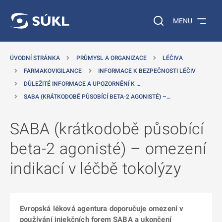
 NA HLAVNÍ OBSAH
Vyhledávání na web
MENU
ÚVODNÍ STRÁNKA
PRŮMYSL A ORGANIZACE
LÉČIVA
FARMAKOVIGILANCE
INFORMACE K BEZPEČNOSTI LÉČIV
DŮLEŽITÉ INFORMACE A UPOZORNĚNÍ K …
SABA (KRÁTKODOBĚ PŮSOBÍCÍ BETA-2 AGONISTÉ) –…
SABA (krátkodobě působící
beta-2 agonisté) – omezení
indikací v léčbě tokolýzy
Evropská léková agentura doporučuje omezení v
používání injekčních forem SABA a ukončení