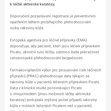
k léčbě aktinické keratózy.
Doporučení pozastavení registrace je preventivním
opatřením během probíhajícího přehodnocování
rizika rakoviny kůže.
Evropská agentura pro léčivé přípravky (EMA)
doporučuje, aby pacienti, kteří jsou léčeni přípravkem
Picato, ukončili tuto léčbu, zatímco bude pokračovat
celoevropské přehodnocování bezpečnosti.
Farmakovigilanční výbor pro posuzování rizik léčivých
přípravků (PRAC) přehodnocuje data týkající se
rakoviny kůže u pacientů léčených přípravkem Picato.
Data z klinické studie porovnávající Picato
s imiquimodem (jinou možností léčby aktinické
keratózy) prokázala zvýšený počet případů rakoviny
kůže v místech léčených Picatem než u pacientů