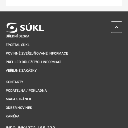
Odkaz se otevře na nové kartě
ZPĚT 
ÚŘEDNÍ DESKA
EPORTÁL SÚKL
POVINNĚ ZVEŘEJŇOVANÉ INFORMACE
PŘEHLED DŮLEŽITÝCH INFORMACÍ
VEŘEJNÉ ZAKÁZKY
KONTAKTY
PODATELNA / POKLADNA
MAPA STRÁNEK
ODBĚR NOVINEK
KARIÉRA
272 185 333