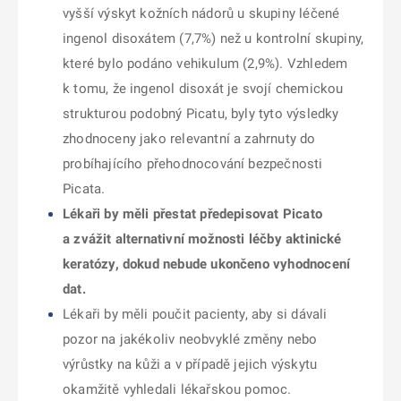
vyšší výskyt kožních nádorů u skupiny léčené
ingenol disoxátem (7,7%) než u kontrolní skupiny,
které bylo podáno vehikulum (2,9%). Vzhledem
k tomu, že ingenol disoxát je svojí chemickou
strukturou podobný Picatu, byly tyto výsledky
zhodnoceny jako relevantní a zahrnuty do
probíhajícího přehodnocování bezpečnosti
Picata.
Lékaři by měli přestat předepisovat Picato
a zvážit alternativní možnosti léčby aktinické
keratózy, dokud nebude ukončeno vyhodnocení
dat.
Lékaři by měli poučit pacienty, aby si dávali
pozor na jakékoliv neobvyklé změny nebo
výrůstky na kůži a v případě jejich výskytu
okamžitě vyhledali lékařskou pomoc.