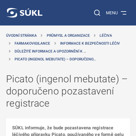
 NA HLAVNÍ OBSAH
Vyhledávání na web
MENU
ÚVODNÍ STRÁNKA
PRŮMYSL A ORGANIZACE
LÉČIVA
FARMAKOVIGILANCE
INFORMACE K BEZPEČNOSTI LÉČIV
DŮLEŽITÉ INFORMACE A UPOZORNĚNÍ K …
PICATO (INGENOL MEBUTATE) – DOPORUČENO…
Picato (ingenol mebutate) –
doporučeno pozastavení
registrace
SÚKL informuje, že bude pozastavena registrace
léčivého přípravku Picato, používaného ve formě gelu