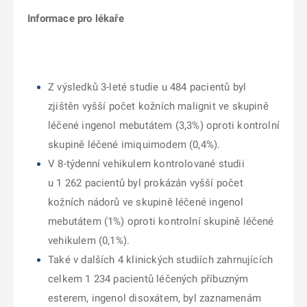
Informace pro lékaře
Z výsledků 3-leté studie u 484 pacientů byl
zjištěn vyšší počet kožních malignit ve skupině
léčené ingenol mebutátem (3,3%) oproti kontrolní
skupině léčené imiquimodem (0,4%).
V 8-týdenní vehikulem kontrolované studii
u 1 262 pacientů byl prokázán vyšší počet
kožních nádorů ve skupině léčené ingenol
mebutátem (1%) oproti kontrolní skupině léčené
vehikulem (0,1%).
Také v dalších 4 klinických studiích zahrnujících
celkem 1 234 pacientů léčených příbuzným
esterem, ingenol disoxátem, byl zaznamenám