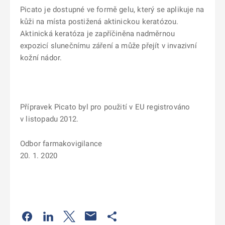
Picato je dostupné ve formě gelu, který se aplikuje na
kůži na místa postižená aktinickou keratózou.
Aktinická keratóza je zapříčiněna nadměrnou
expozicí slunečnímu záření a může přejít v invazivní
kožní nádor.
Přípravek Picato byl pro použití v EU registrováno
v listopadu 2012.
Odbor farmakovigilance
20. 1. 2020
Odkaz se otevře na nové kartě
Odkaz se otevře na nové kartě
Odkaz se otevře na nové kartě