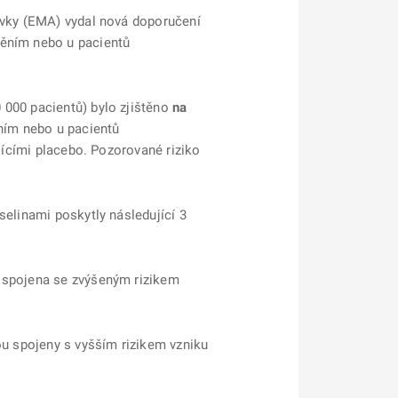
ravky (EMA) vydal nová doporučení
něním nebo u pacientů
 000 pacientů) bylo zjištěno
na
ním nebo u pacientů
ajícími placebo. Pozorované riziko
selinami poskytly následující 3
 spojena se zvýšeným rizikem
ou spojeny s vyšším rizikem vzniku