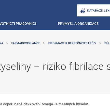
DATABÁZE LÉK
VOTNIČTÍ PRACOVNÍCI
PRŮMYSL A ORGANIZACE
VA
FARMAKOVIGILANCE
INFORMACE K BEZPEČNOSTI LÉČIV
DŮL
…
liny – riziko fibrilace sí
at doporučené dávkování omega-3-mastných kyselin.