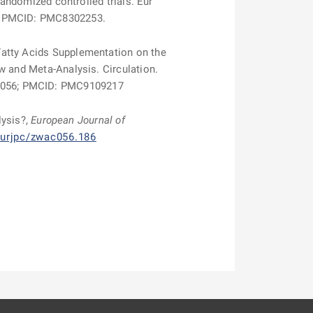
randomized controlled trials. Eur
3; PMCID: PMC8302253.
atty Acids Supplementation on the
w and Meta-Analysis. Circulation.
12056; PMCID: PMC9109217
lysis?,
European Journal of
eurjpc/zwac056.186