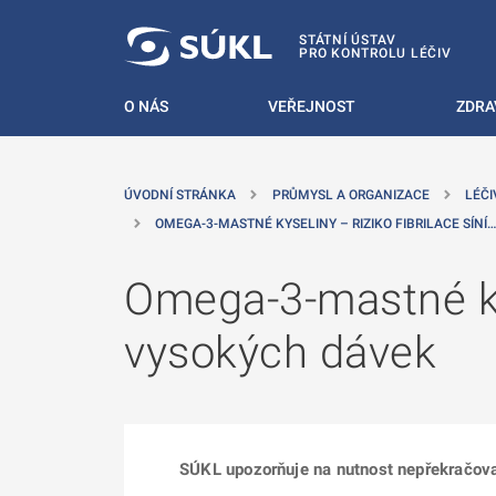
 NA HLAVNÍ OBSAH
STÁTNÍ ÚSTAV
PRO KONTROLU LÉČIV
O NÁS
VEŘEJNOST
ZDRA
ÚVODNÍ STRÁNKA
PRŮMYSL A ORGANIZACE
LÉČI
OMEGA-3-MASTNÉ KYSELINY – RIZIKO FIBRILACE SÍNÍ
Omega-3-mastné kyse
vysokých dávek
SÚKL upozorňuje na nutnost nepřekračov