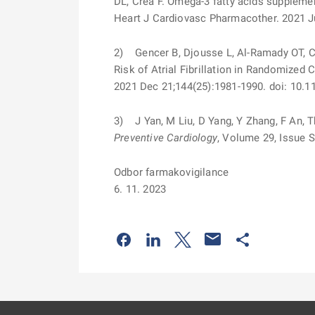
DL, Crea F. Omega-3 fatty acids supplement
Heart J Cardiovasc Pharmacother. 2021 J
2) Gencer B, Djousse L, Al-Ramady OT, C
Risk of Atrial Fibrillation in Randomized
2021 Dec 21;144(25):1981-1990. doi: 1
3) J Yan, M Liu, D Yang, Y Zhang, F An, T
Preventive Cardiology
, Volume 29, Issue 
Odbor farmakovigilance
6. 11. 2023
Odkaz se otevře na nové kartě
Odkaz se otevře na nové kart
Odkaz se otevře na nov
Odkaz se otev