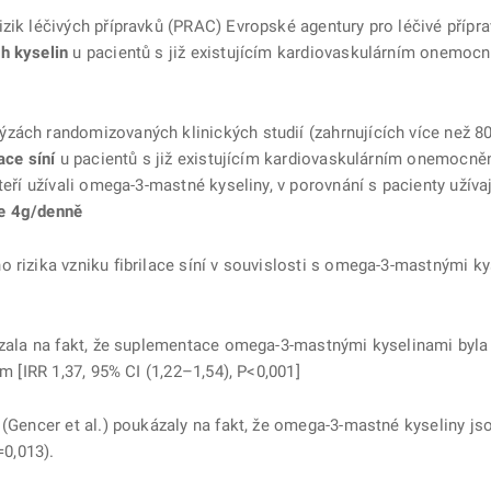
izik léčivých přípravků (PRAC) Evropské agentury pro léčivé příp
 kyselin
u pacientů s již existujícím kardiovaskulárním onemoc
zách randomizovaných klinických studií (zahrnujících více než 80
ace síní
u pacientů s již existujícím kardiovaskulárním onemocně
teří užívali omega-3-mastné kyseliny, v porovnání s pacienty užív
e 4g/denně
 rizika vzniku fibrilace síní v souvislosti s omega-3-mastnými ky
zala na fakt, že suplementace omega-3-mastnými kyselinami byla
em [IRR 1,37, 95% CI (1,22–1,54), P<0,001]
Gencer et al.) poukázaly na fakt, že omega-3-mastné kyseliny js
=0,013).