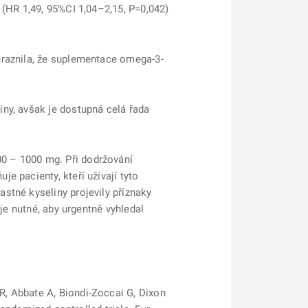
 (HR 1,49, 95%CI 1,04–2,15, P=0,042)
raznila, že suplementace omega-3-
ny, avšak je dostupná celá řada
0 – 1000 mg. Při dodržování
e pacienty, kteří užívají tyto
stné kyseliny projevily příznaky
je nutné, aby urgentně vyhledal
, Abbate A, Biondi-Zoccai G, Dixon