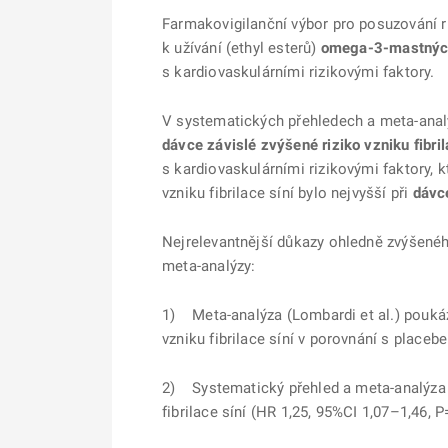
Farmakovigilanční výbor pro posuzování r
k užívání (ethyl esterů)
omega-3-mastných
s kardiovaskulárními rizikovými faktory.
V systematických přehledech a meta-analý
dávce závislé zvýšené riziko vzniku fibril
s kardiovaskulárními rizikovými faktory, k
vzniku fibrilace síní bylo nejvyšší při
dávc
Nejrelevantnější důkazy ohledně zvýšeného
meta-analýzy:
1) Meta-analýza (Lombardi et al.) pouká
vzniku fibrilace síní v porovnání s placeb
2) Systematický přehled a meta-analýza (
fibrilace síní (HR 1,25, 95%CI 1,07–1,46, P