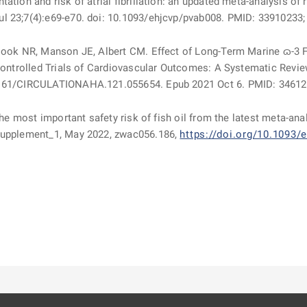
ation and risk of atrial fibrillation: an updated meta-analysis of 
ul 23;7(4):e69-e70. doi: 10.1093/ehjcvp/pvab008. PMID: 3391023
ook NR, Manson JE, Albert CM. Effect of Long-Term Marine ɷ-3 F
 Controlled Trials of Cardiovascular Outcomes: A Systematic Revie
0.1161/CIRCULATIONAHA.121.055654. Epub 2021 Oct 6. PMID: 346
he most important safety risk of fish oil from the latest meta-ana
Supplement_1, May 2022, zwac056.186,
https://doi.org/10.1093/
ě
é kartě
ře na nové kartě