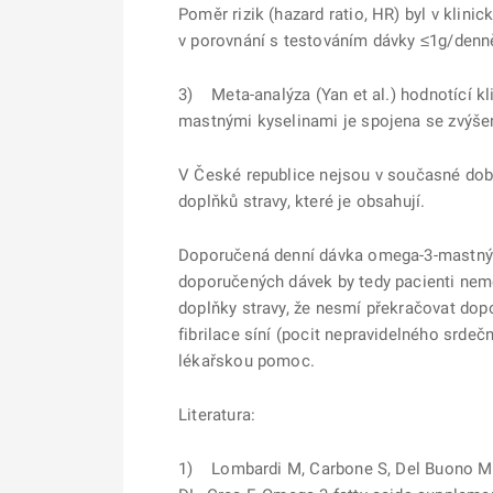
Poměr rizik (hazard ratio, HR) byl v klin
v porovnání s testováním dávky ≤1g/denně 
3) Meta-analýza (Yan et al.) hodnotící 
mastnými kyselinami je spojena se zvýšený
V České republice nejsou v současné době
doplňků stravy, které je obsahují.
Doporučená denní dávka omega-3-mastných
doporučených dávek by tedy pacienti neměl
doplňky stravy, že nesmí překračovat dop
fibrilace síní (pocit nepravidelného srdeč
lékařskou pomoc.
Literatura:
1) Lombardi M, Carbone S, Del Buono MG,