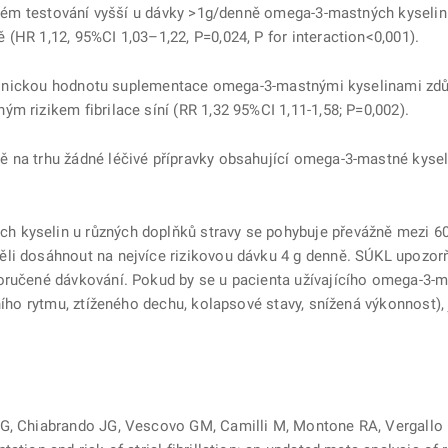
ickém testování vyšší u dávky >1g/denně omega-3-mastných kyselin
(HR 1,12, 95%CI 1,03–1,22, P=0,024, P for interaction<0,001).
klinickou hodnotu suplementace omega-3-mastnými kyselinami zdů
m rizikem fibrilace síní (RR 1,32 95%CI 1,11-1,58; P=0,002).
 na trhu žádné léčivé přípravky obsahující omega-3-mastné kyseli
 kyselin u různých doplňků stravy se pohybuje převážně mezi 60
i dosáhnout na nejvíce rizikovou dávku 4 g denně. SÚKL upozorňuj
oručené dávkování. Pokud by se u pacienta užívajícího omega-3-ma
ního rytmu, ztíženého dechu, kolapsové stavy, snížená výkonnost), 
 Chiabrando JG, Vescovo GM, Camilli M, Montone RA, Vergallo R