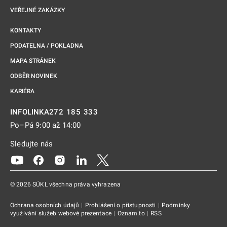
VEŘEJNÉ ZAKÁZKY
KONTAKTY
PODATELNA / POKLADNA
MAPA STRÁNEK
ODBĚR NOVINEK
KARIÉRA
272 185 333
INFOLINKA
Po–Pá 9:00 až 14:00
Sledujte nás
Odkaz se otevře na nové kartě
Odkaz se otevře na nové kartě
Odkaz se otevře na nové kartě
Odkaz se otevře na nové kartě
Odkaz se otevře na nové kartě
© 2026 SÚKL všechna práva vyhrazena
Ochrana osobních údajů
|
Prohlášení o přístupnosti
|
Podmínky
využívání služeb webové prezentace
|
Oznam.to
|
RSS