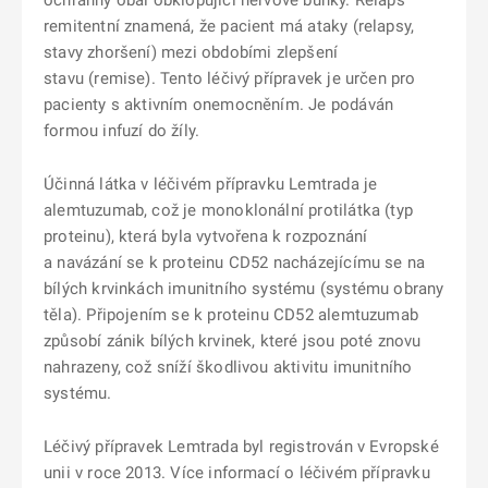
ochranný obal obklopující nervové buňky. Relaps
remitentní znamená, že pacient má ataky (relapsy,
stavy zhoršení) mezi obdobími zlepšení
stavu (remise). Tento léčivý přípravek je určen pro
pacienty s aktivním onemocněním. Je podáván
formou infuzí do žíly.
Účinná látka v léčivém přípravku Lemtrada je
alemtuzumab, což je monoklonální protilátka (typ
proteinu), která byla vytvořena k rozpoznání
a navázání se k proteinu CD52 nacházejícímu se na
bílých krvinkách imunitního systému (systému obrany
těla). Připojením se k proteinu CD52 alemtuzumab
způsobí zánik bílých krvinek, které jsou poté znovu
nahrazeny, což sníží škodlivou aktivitu imunitního
systému.
Léčivý přípravek Lemtrada byl registrován v Evropské
unii v roce 2013. Více informací o léčivém přípravku