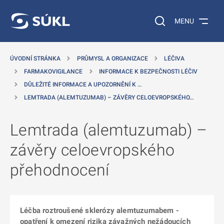
 NA HLAVNÍ OBSAH
Vyhledávání na web
MENU
ÚVODNÍ STRÁNKA
PRŮMYSL A ORGANIZACE
LÉČIVA
FARMAKOVIGILANCE
INFORMACE K BEZPEČNOSTI LÉČIV
DŮLEŽITÉ INFORMACE A UPOZORNĚNÍ K …
LEMTRADA (ALEMTUZUMAB) – ZÁVĚRY CELOEVROPSKÉHO…
Lemtrada (alemtuzumab) –
závěry celoevropského
přehodnocení
Léčba roztroušené sklerózy alemtuzumabem -
opatření k omezení rizika závažných nežádoucích