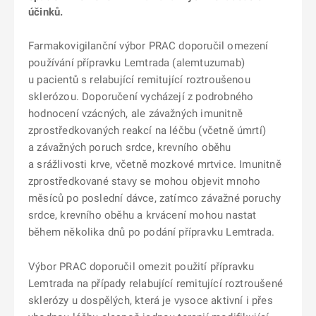
účinků.
Farmakovigilanční výbor PRAC doporučil omezení
používání přípravku Lemtrada (alemtuzumab)
u pacientů s relabující remitující roztroušenou
sklerózou. Doporučení vycházejí z podrobného
hodnocení vzácných, ale závažných imunitně
zprostředkovaných reakcí na léčbu (včetně úmrtí)
a závažných poruch srdce, krevního oběhu
a srážlivosti krve, včetně mozkové mrtvice. Imunitně
zprostředkované stavy se mohou objevit mnoho
měsíců po poslední dávce, zatímco závažné poruchy
srdce, krevního oběhu a krvácení mohou nastat
během několika dnů po podání přípravku Lemtrada.
Výbor PRAC doporučil omezit použití přípravku
Lemtrada na případy relabující remitující roztroušené
sklerózy u dospělých, která je vysoce aktivní i přes