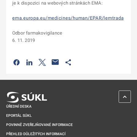
je k dispozici na webových stránkách EMA:
ema.europa.eu/medicines/human/EPAR/lemtrada
Odbor farmakovigilance
6. 11. 2019
Odkaz se otevře na nové kartě
Odkaz se otevře na nové kartě
Odkaz se otevře na nové kartě
Odkaz se otevře na nové kartě
ZPĚT 
ÚŘEDNÍ DESKA
EPORTÁL SÚKL
POVINNĚ ZVEŘEJŇOVANÉ INFORMACE
PŘEHLED DŮLEŽITÝCH INFORMACÍ