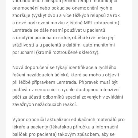
vhodnou léčbu alespoň jednou terapií modifikující
onemocnění nebo pokud se onemocnění rychle
zhoršuje (výskyt dvou a více těžkých relapsů za rok
a nové poškození mozku zjištěné MRI zobrazením).
Lemtrada se dále nesmí používat u pacientů
s určitými poruchami srdce, oběhu krve nebo její
srážlivosti a u pacientů s dalšími autoimunitními
poruchami (kromě roztroušené sklerózy).
Nová doporučení se týkají identifikace a rychlého
řešení nežádoucích účinků, které se mohou objevit
při léčbě přípravkem Lemtrada. Přípravek musí být
podáván v nemocnici s rychle dostupnou intenzivní
péčí za účasti odborníků specializovaných v zvládání
závažných nežádoucích reakcí.
Výbor doporučil aktualizaci edukačních materiálů pro
lékaře a pacienty (lékařskou příručku a informační
balíček pro pacienta) takovým způsobem, aby se