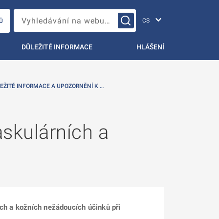
Změna jazyka
Vyhledávání na webu…
Ů
DŮLEŽITÉ INFORMACE
HLÁŠENÍ
EŽITÉ INFORMACE A UPOZORNĚNÍ K …
askulárních a
ích a kožních nežádoucích účinků při