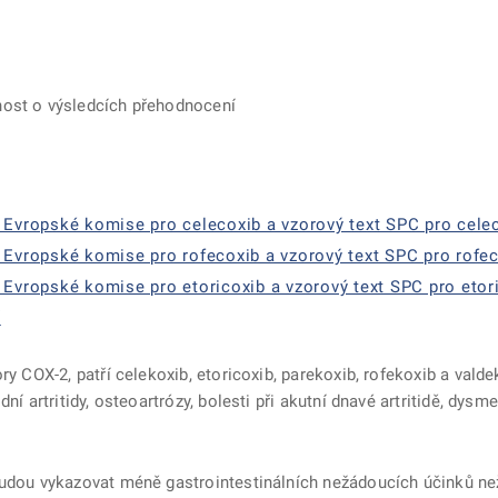
nost o výsledcích přehodnocení
 Evropské komise pro celecoxib a vzorový text SPC pro celec
 Evropské komise pro rofecoxib a vzorový text SPC pro rofeco
 Evropské komise pro etoricoxib a vzorový text SPC pro etori
í
ry COX-2, patří celekoxib, etoricoxib, parekoxib, rofekoxib a vald
ní artritidy, osteoartrózy, bolesti při akutní dnavé artritidě, dys
budou vykazovat méně gastrointestinálních nežádoucích účinků ne