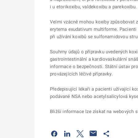
i u etorikoxibu, valdekoxibu a parekoxibu.
Velmi vzácně mohou koxiby způsobovat zá
erytema exudativum multiforme. Pacienti 
při užívání koxibů se sulfonamidovou stru
Souhrny údajů o přípravku uvedených koxi
gastrointestinální a kardiovaskulární sná
informace o bezpečnosti. Státní ústav pro
provázejících léčivé přípravky.
Předepisující lékaři a pacienti užívající 
podávané NSA nebo acetylsalicylová kysel
Bližší informace lze získat na webových
Odkaz se otevře na nové kartě
Odkaz se otevře na nové kart
Odkaz se otevře na nov