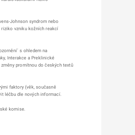
tevens-Johnson syndrom nebo
riziko vzniku kožních reakcí
pozornění´ s ohledem na
ky, Interakce a Preklinické
yto změny promítnou do českých textů
ovými faktory (věk, současně
t léčbu dle nových informací.
pské komise.