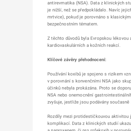
antirevmatika (NSA). Data z klinických stu
je nižší, než se předpokládalo. Navíc jeji
mrtvice), pokud je porovnáno s klasickým
bezpečnostním tématem.
Z těchto důvodů byla Evropskou lékovou a
kardiovaskulárních a kožních reakcí.
Klíčové závěry přehodnocení:
Používání koxibů je spojeno s rizikem vzni
v porovnání s konvenčními NSA jako skup
účinků nebyla prokázána. Proto se doporuč
NSA nebo onemocnění gastrointestinálního
zvyšuje, jestliže jsou podávány současně 
Rozdíly mezi protidestičkouvou aktivitou
komplikací. Data z klinických studií ukaz
a naproxenem, či pro rofekoxib v porovná