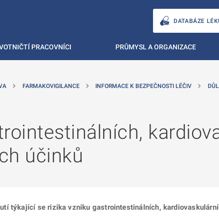
DATABÁZE LÉK
VOTNIČTÍ PRACOVNÍCI
PRŮMYSL A ORGANIZACE
VA
FARMAKOVIGILANCE
INFORMACE K BEZPEČNOSTI LÉČIV
DŮL
trointestinálních, kardiov
ch účinků
 týkající se rizika vzniku gastrointestinálních, kardiovaskulárn