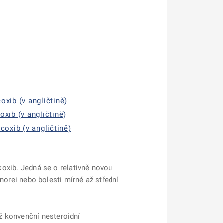
oxib (v angličtině)
xib (v angličtině)
coxib (v angličtině)
ekoxib. Jedná se o relativně novou
menorei nebo bolesti mírné až střední
ž konvenční nesteroidní