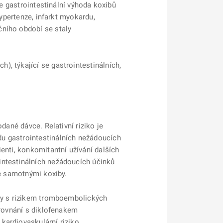
že gastrointestinální výhoda koxibů
hypertenze, infarkt myokardu,
čního období se staly
, týkající se gastrointestinálních,
dané dávce. Relativní riziko je
du gastrointestinálních nežádoucích
enti, konkomitantní užívání dalších
intestinálních nežádoucích účinků
se samotnými koxiby.
nty s rizikem tromboembolických
orovnání s diklofenakem
kardiovaskulární riziko