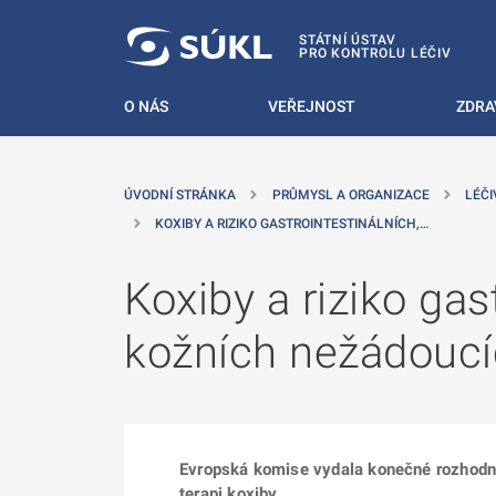
 NA HLAVNÍ OBSAH
STÁTNÍ ÚSTAV
PRO KONTROLU LÉČIV
O NÁS
VEŘEJNOST
ZDRA
ÚVODNÍ STRÁNKA
PRŮMYSL A ORGANIZACE
LÉČI
KOXIBY A RIZIKO GASTROINTESTINÁLNÍCH,…
Koxiby a riziko gas
kožních nežádoucí
Evropská komise vydala konečné rozhodnutí
terapi koxiby.