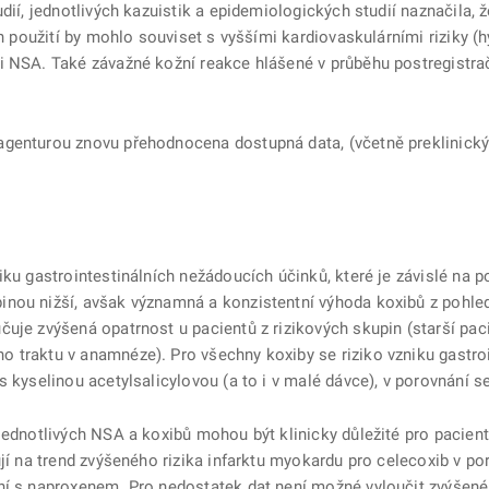
dií, jednotlivých kazuistik a epidemiologických studií naznačila, 
ch použití by mohlo souviset s vyššími kardiovaskulárními riziky (
i NSA. Také závažné kožní reakce hlášené v průběhu postregistra
genturou znovu přehodnocena dostupná data, (včetně preklinických)
ku gastrointestinálních nežádoucích účinků, které je závislé na po
inou nižší, avšak významná a konzistentní
výhoda koxibů z pohle
uje zvýšená opatrnost u pacientů z rizikových skupin (starší paci
 traktu v anamnéze). Pro všechny koxiby se riziko vzniku gastro
s kyselinou acetylsalicylovou (a to i v malé dávce), v porovnání 
 jednotlivých NSA a koxibů mohou být klinicky důležité pro pacie
ují na trend zvýšeného rizika infarktu myokardu pro celecoxib v p
ní s naproxenem. Pro nedostatek dat není možné vyloučit zvýšené 