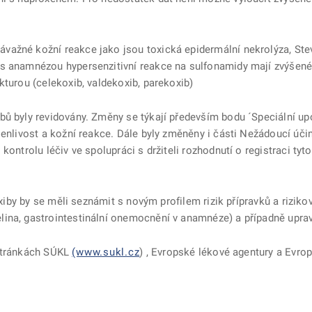
važné kožní reakce jako jsou toxická epidermální nekrolýza, S
s anamnézou hypersenzitivní reakce na sulfonamidy mají zvýšené 
kturou (celekoxib, valdekoxib, parekoxib)
bů byly revidovány. Změny se týkají především bodu ´Speciální u
šenlivost a kožní reakce. Dále byly změněny i části Nežádoucí účin
 kontrolu léčiv ve spolupráci s držiteli rozhodnutí o registraci t
koxiby by se měli seznámit s novým profilem rizik přípravků a rizik
ina, gastrointestinální onemocnění v anamnéze) a případně upravi
 stránkách SÚKL
(www.sukl.cz
) , Evropské lékové agentury a Evro
ě
é kartě