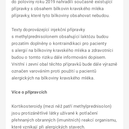
do poloviny roku 2019 nahradili současně existující
přípravky s obsahem bílkovin kravského mléka
přípravky, které tyto bílkoviny obsahovat nebudou.
Texty doprovázející injekční přípravky
s methylprednisolonem obsahující laktózu budou
prozatím doplněny o kontraindikaci pro pacienty
s alergií na bílkoviny kravského mléka a zdravotníci
budou o tomto riziku dále informováni dopisem.
Vnitřní i zevní obal těchto přípravků bude dále výrazně
označen varováním proti použití u pacientů
alergických na bílkoviny kravského mléka.
Více o přípravcích
Kortikosteroidy (mezi něž patří methylprednisolon)
jsou protizánětlivé látky užívané k potlačení
přehnaných obranných (imunitních) reakcí organismu,
které vznikají při alergických stavech.