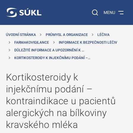
 NA HLAVNÍ OBSAH
Vyhledávání na web
MENU
ÚVODNÍ STRÁNKA
PRŮMYSL A ORGANIZACE
LÉČIVA
FARMAKOVIGILANCE
INFORMACE K BEZPEČNOSTI LÉČIV
DŮLEŽITÉ INFORMACE A UPOZORNĚNÍ K …
KORTIKOSTEROIDY K INJEKČNÍMU PODÁNÍ –…
Kortikosteroidy k
injekčnímu podání –
kontraindikace u pacientů
alergických na bílkoviny
kravského mléka