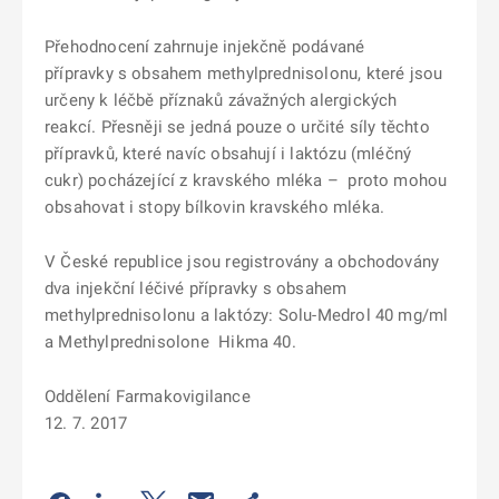
Přehodnocení zahrnuje injekčně podávané
přípravky s obsahem methylprednisolonu, které jsou
určeny k léčbě příznaků závažných alergických
reakcí. Přesněji se jedná pouze o určité síly těchto
přípravků, které navíc obsahují i laktózu (mléčný
cukr) pocházející z kravského mléka – proto mohou
obsahovat i stopy bílkovin kravského mléka.
V České republice jsou registrovány a obchodovány
dva injekční léčivé přípravky s obsahem
methylprednisolonu a laktózy: Solu-Medrol 40 mg/ml
a Methylprednisolone Hikma 40.
Oddělení Farmakovigilance
12. 7. 2017
Odkaz se otevře na nové kartě
Odkaz se otevře na nové kartě
Odkaz se otevře na nové kartě