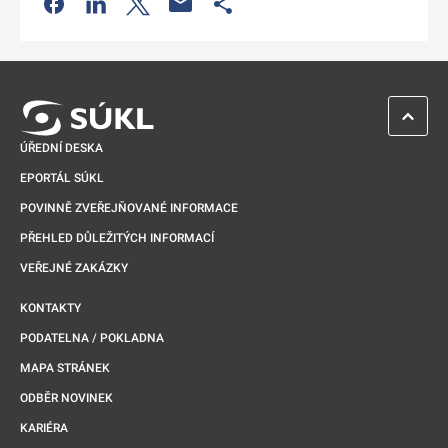
Odkaz se otevře na nové kartě
ZPĚT 
ÚŘEDNÍ DESKA
EPORTÁL SÚKL
POVINNĚ ZVEŘEJŇOVANÉ INFORMACE
PŘEHLED DŮLEŽITÝCH INFORMACÍ
VEŘEJNÉ ZAKÁZKY
KONTAKTY
PODATELNA / POKLADNA
MAPA STRÁNEK
ODBĚR NOVINEK
KARIÉRA