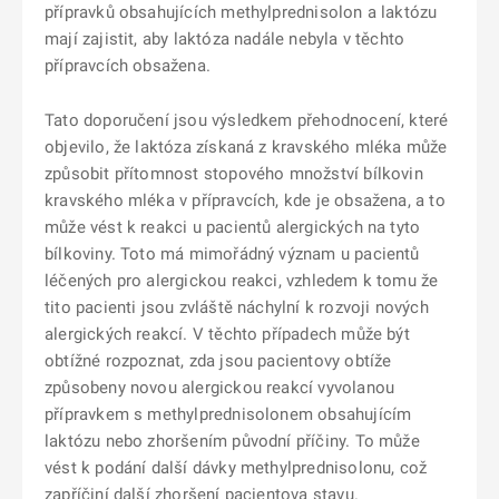
přípravků obsahujících methylprednisolon a laktózu
mají zajistit, aby laktóza nadále nebyla v těchto
přípravcích obsažena.
Tato doporučení jsou výsledkem přehodnocení, které
objevilo, že laktóza získaná z kravského mléka může
způsobit přítomnost stopového množství bílkovin
kravského mléka v přípravcích, kde je obsažena, a to
může vést k reakci u pacientů alergických na tyto
bílkoviny. Toto má mimořádný význam u pacientů
léčených pro alergickou reakci, vzhledem k tomu že
tito pacienti jsou zvláště náchylní k rozvoji nových
alergických reakcí. V těchto případech může být
obtížné rozpoznat, zda jsou pacientovy obtíže
způsobeny novou alergickou reakcí vyvolanou
přípravkem s methylprednisolonem obsahujícím
laktózu nebo zhoršením původní příčiny. To může
vést k podání další dávky methylprednisolonu, což
zapříčiní další zhoršení pacientova stavu.