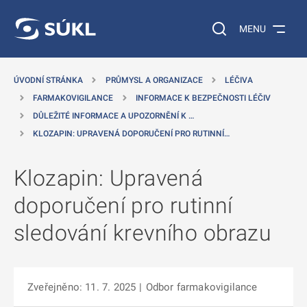
 NA HLAVNÍ OBSAH
Vyhledávání na web
MENU
ÚVODNÍ STRÁNKA
PRŮMYSL A ORGANIZACE
LÉČIVA
FARMAKOVIGILANCE
INFORMACE K BEZPEČNOSTI LÉČIV
DŮLEŽITÉ INFORMACE A UPOZORNĚNÍ K …
KLOZAPIN: UPRAVENÁ DOPORUČENÍ PRO RUTINNÍ…
Klozapin: Upravená
doporučení pro rutinní
sledování krevního obrazu
Zveřejněno: 11. 7. 2025
|
Odbor farmakovigilance