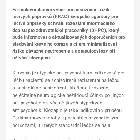
Farmakovigilanční výbor pro posuzování rizik
léčivých přípravků (PRAC) Evropské agentury pro
léčivé přípravky schválil rozeslání informačního
dopisu pro zdravotnické pracovníky (DHPC), který
bude informovat o aktualizovaných doporučeních pro
sledování krevního obrazu s cílem minimalizovat
riziko závažné neutropenie a agranulocytózy při
užívání klozapinu.
Klozapin je atypické antipsychotikum indikované pro
léčbu pacientů se schizofrenií rezistentní na léčbu
a pacientů se schizofrenií, kteří mají závažné,
neléčitelné neurologické nežádoucí účinky po jiných
antipsychoticích, včetně jiných atypických
antipsychotik. Klozapin je také indikován v průběhu
Parkinsonovy choroby u pacientů s psychotickými
poruchami, u kterých standardní léčba selhala.