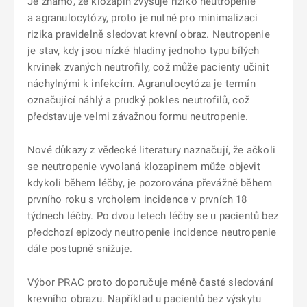
Je známo, že klozapin zvyšuje riziko neutropenie
a agranulocytózy, proto je nutné pro minimalizaci
rizika pravidelně sledovat krevní obraz. Neutropenie
je stav, kdy jsou nízké hladiny jednoho typu bílých
krvinek zvaných neutrofily, což může pacienty učinit
náchylnými k infekcím. Agranulocytóza je termín
označující náhlý a prudký pokles neutrofilů, což
představuje velmi závažnou formu neutropenie.
Nové důkazy z vědecké literatury naznačují, že ačkoli
se neutropenie vyvolaná klozapinem může objevit
kdykoli během léčby, je pozorována převážně během
prvního roku s vrcholem incidence v prvních 18
týdnech léčby. Po dvou letech léčby se u pacientů bez
předchozí epizody neutropenie incidence neutropenie
dále postupně snižuje.
Výbor PRAC proto doporučuje méně časté sledování
krevního obrazu. Například u pacientů bez výskytu