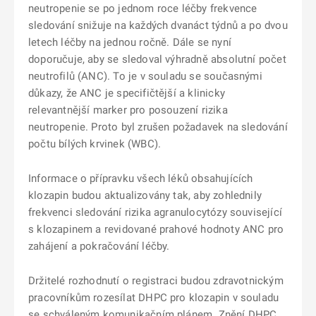
neutropenie se po jednom roce léčby frekvence
sledování snižuje na každých dvanáct týdnů a po dvou
letech léčby na jednou ročně. Dále se nyní
doporučuje, aby se sledoval výhradně absolutní počet
neutrofilů (ANC). To je v souladu se současnými
důkazy, že ANC je specifičtější a klinicky
relevantnější marker pro posouzení rizika
neutropenie. Proto byl zrušen požadavek na sledování
počtu bílých krvinek (WBC).
Informace o přípravku všech léků obsahujících
klozapin budou aktualizovány tak, aby zohlednily
frekvenci sledování rizika agranulocytózy související
s klozapinem a revidované prahové hodnoty ANC pro
zahájení a pokračování léčby.
Držitelé rozhodnutí o registraci budou zdravotnickým
pracovníkům rozesílat DHPC pro klozapin v souladu
se schváleným komunikačním plánem. Znění DHPC