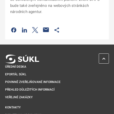
bude také zveřejněno na webových stránkách
národních agentur.
Odkaz se otevře na nové kartě
Odkaz se otevře na nové kartě
Odkaz se otevře na nové kartě
Odkaz se otevře na nové kartě
ZPĚT 
ÚŘEDNÍ DESKA
EPORTÁL SÚKL
POVINNĚ ZVEŘEJŇOVANÉ INFORMACE
PŘEHLED DŮLEŽITÝCH INFORMACÍ
VEŘEJNÉ ZAKÁZKY
KONTAKTY