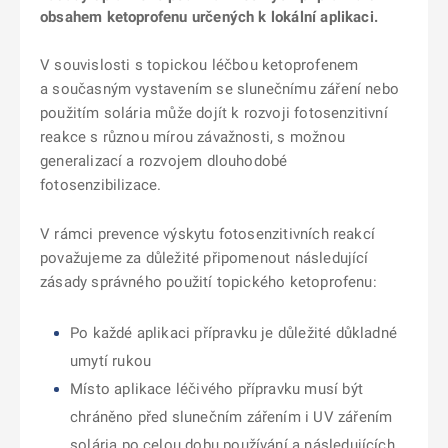
obsahem ketoprofenu určených k lokální aplikaci.
V souvislosti s topickou léčbou ketoprofenem
a současným vystavením se slunečnímu záření nebo
použitím solária může dojít k rozvoji fotosenzitivní
reakce s různou mírou závažnosti, s možnou
generalizací a rozvojem dlouhodobé
fotosenzibilizace.
V rámci prevence výskytu fotosenzitivních reakcí
považujeme za důležité připomenout následující
zásady správného použití topického ketoprofenu:
Po každé aplikaci přípravku je důležité důkladné
umytí rukou
Místo aplikace léčivého přípravku musí být
chráněno před slunečním zářením i UV zářením
solária po celou dobu používání a následujících