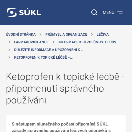
 NA HLAVNÍ OBSAH
Vyhledávání na web
MENU
ÚVODNÍ STRÁNKA
PRŮMYSL A ORGANIZACE
LÉČIVA
FARMAKOVIGILANCE
INFORMACE K BEZPEČNOSTI LÉČIV
DŮLEŽITÉ INFORMACE A UPOZORNĚNÍ K …
KETOPROFEN K TOPICKÉ LÉČBĚ –…
Ketoprofen k topické léčbě -
připomenutí správného
používáni
S nástupem slunečného počasí připomíná SÚKL
zásady správného používání léčivých přípravků s