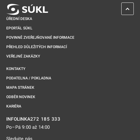
ZPĚT 
ÚŘEDNÍ DESKA
EPORTÁL SÚKL
POVINNĚ ZVEŘEJŇOVANÉ INFORMACE
PŘEHLED DŮLEŽITÝCH INFORMACÍ
VEŘEJNÉ ZAKÁZKY
KONTAKTY
PODATELNA / POKLADNA
MAPA STRÁNEK
ODBĚR NOVINEK
KARIÉRA
272 185 333
INFOLINKA
Po–Pá 9:00 až 14:00
Sledujte nás