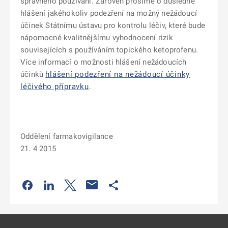
správného používání. Zároveň prosíme o důsledné
hlášení jakéhokoliv podezření na možný nežádoucí
účinek Státnímu ústavu pro kontrolu léčiv, které bude
nápomocné kvalitnějšímu vyhodnocení rizik
souvisejících s používáním topického ketoprofenu.
Více informací o možnosti hlášení nežádoucích
účinků
hlášení podezření na nežádoucí účinky
léčivého přípravku
.
Oddělení farmakovigilance
21. 4 2015
Odkaz se otevře na nové kartě
Odkaz se otevře na nové kartě
Odkaz se otevře na nové kartě
Odkaz se otevře na nové kartě