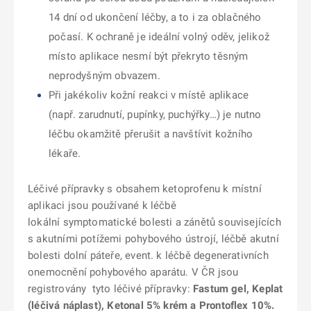
14 dní od ukončení léčby, a to i za oblačného
počasí. K ochraně je ideální volný oděv, jelikož
místo aplikace nesmí být překryto těsným
neprodyšným obvazem.
Při jakékoliv kožní reakci v místě aplikace
(např. zarudnutí, pupínky, puchýřky…) je nutno
léčbu okamžitě přerušit a navštívit kožního
lékaře.
Léčivé přípravky s obsahem ketoprofenu k místní
aplikaci jsou používané k léčbě
lokální symptomatické bolesti a zánětů souvisejících
s akutními potížemi pohybového ústrojí, léčbě akutní
bolesti dolní páteře, event. k léčbě degenerativních
onemocnění pohybového aparátu. V ČR jsou
registrovány tyto léčivé přípravky:
Fastum gel, Keplat
(léčivá náplast), Ketonal 5% krém a Prontoflex 10%.