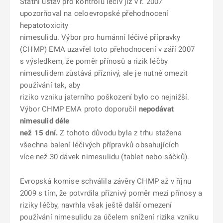
Státní ústav pro kontrolu léčiv již v r. 2007
upozorňoval na celoevropské přehodnocení
hepatotoxicity
nimesulidu. Výbor pro humánní léčivé přípravky
(CHMP) EMA uzavřel toto přehodnocení v září 2007
s výsledkem, že poměr přínosů a rizik léčby
nimesulidem zůstává příznivý, ale je nutné omezit
používání tak, aby
riziko vzniku jaterního poškození bylo co nejnižší.
Výbor CHMP EMA proto doporučil
nepodávat
nimesulid déle
než 15 dní.
Z tohoto důvodu byla z trhu stažena
všechna balení léčivých přípravků obsahujících
více než 30 dávek nimesulidu (tablet nebo sáčků).
Evropská komise schválila závěry CHMP až v říjnu
2009 s tím, že potvrdila příznivý poměr mezi přínosy a
riziky léčby, navrhla však ještě další omezení
používání nimesulidu za účelem snížení rizika vzniku