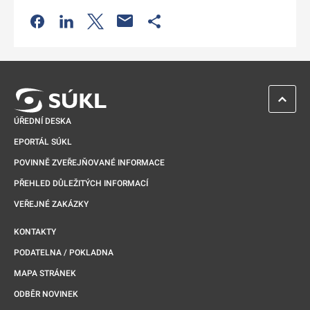
Odkaz se otevře na nové kartě
Odkaz se otevře na nové kartě
Odkaz se otevře na nové kartě
Odkaz se otevře na nové kartě
ZPĚT 
ÚŘEDNÍ DESKA
EPORTÁL SÚKL
POVINNĚ ZVEŘEJŇOVANÉ INFORMACE
PŘEHLED DŮLEŽITÝCH INFORMACÍ
VEŘEJNÉ ZAKÁZKY
KONTAKTY
PODATELNA / POKLADNA
MAPA STRÁNEK
ODBĚR NOVINEK