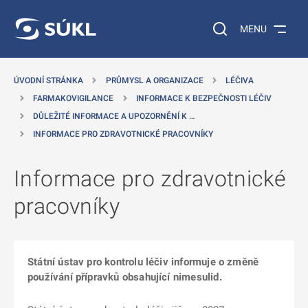
 NA HLAVNÍ OBSAH
Vyhledávání na web
MENU
ÚVODNÍ STRÁNKA
PRŮMYSL A ORGANIZACE
LÉČIVA
FARMAKOVIGILANCE
INFORMACE K BEZPEČNOSTI LÉČIV
DŮLEŽITÉ INFORMACE A UPOZORNĚNÍ K …
INFORMACE PRO ZDRAVOTNICKÉ PRACOVNÍKY
Informace pro zdravotnické
pracovníky
Státní ústav pro kontrolu léčiv informuje o změně
používání přípravků obsahující nimesulid.