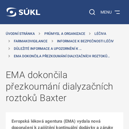
 NA HLAVNÍ OBSAH
Vyhledávání na web
MENU
ÚVODNÍ STRÁNKA
PRŮMYSL A ORGANIZACE
LÉČIVA
FARMAKOVIGILANCE
INFORMACE K BEZPEČNOSTI LÉČIV
DŮLEŽITÉ INFORMACE A UPOZORNĚNÍ K …
EMA DOKONČILA PŘEZKOUMÁNÍ DIALYZAČNÍCH ROZTOKŮ…
EMA dokončila
přezkoumání dialyzačních
roztoků Baxter
Evropská léková agentura (EMA) vydala nová
doporučení k zajištění kontinuální dodávky a záruky