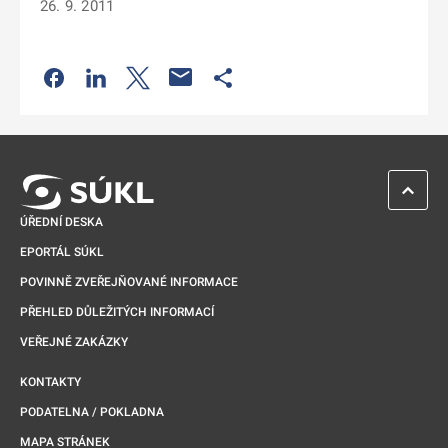
26. 9. 2011
Odkaz se otevře na nové kartě
Odkaz se otevře na nové kartě
Odkaz se otevře na nové kartě
Odkaz se otevře na nové kartě
ZPĚT 
ÚŘEDNÍ DESKA
EPORTÁL SÚKL
POVINNĚ ZVEŘEJŇOVANÉ INFORMACE
PŘEHLED DŮLEŽITÝCH INFORMACÍ
VEŘEJNÉ ZAKÁZKY
KONTAKTY
PODATELNA / POKLADNA
MAPA STRÁNEK