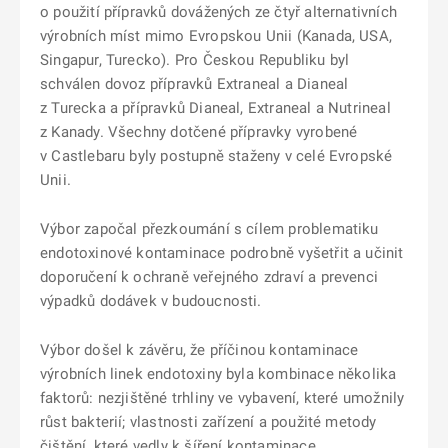
o použití přípravků dovážených ze čtyř alternativních
výrobních míst mimo Evropskou Unii (Kanada, USA,
Singapur, Turecko). Pro Českou Republiku byl
schválen dovoz přípravků Extraneal a Dianeal
z Turecka a přípravků Dianeal, Extraneal a Nutrineal
z Kanady. Všechny dotčené přípravky vyrobené
v Castlebaru byly postupně staženy v celé Evropské
Unii.
Výbor započal přezkoumání s cílem problematiku
endotoxinové kontaminace podrobně vyšetřit a učinit
doporučení k ochraně veřejného zdraví a prevenci
výpadků dodávek v budoucnosti.
Výbor došel k závěru, že příčinou kontaminace
výrobních linek endotoxiny byla kombinace několika
faktorů: nezjištěné trhliny ve vybavení, které umožnily
růst bakterií; vlastnosti zařízení a použité metody
čištění, které vedly k šíření kontaminace.