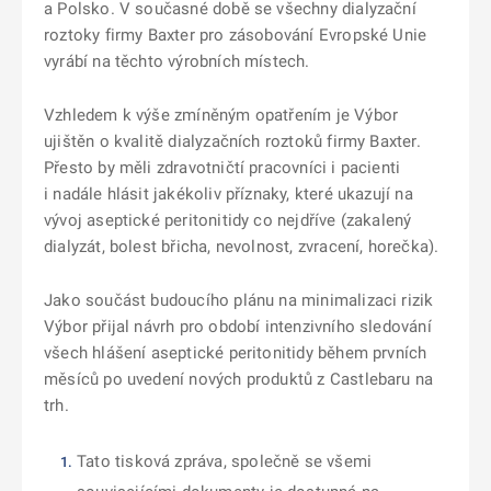
a Polsko. V současné době se všechny dialyzační
roztoky firmy Baxter pro zásobování Evropské Unie
vyrábí na těchto výrobních místech.
Vzhledem k výše zmíněným opatřením je Výbor
ujištěn o kvalitě dialyzačních roztoků firmy Baxter.
Přesto by měli zdravotničtí pracovníci i pacienti
i nadále hlásit jakékoliv příznaky, které ukazují na
vývoj aseptické peritonitidy co nejdříve (zakalený
dialyzát, bolest břicha, nevolnost, zvracení, horečka).
Jako součást budoucího plánu na minimalizaci rizik
Výbor přijal návrh pro období intenzivního sledování
všech hlášení aseptické peritonitidy během prvních
měsíců po uvedení nových produktů z Castlebaru na
trh.
Tato tisková zpráva, společně se všemi