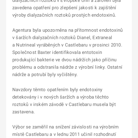
dialyzačních roztoků v Evropské Unii a zároveň byla
zavedena opatření pro zlepšení jakosti k zajištění
výroby dialyzačních roztoků prostých endotoxinů.
Agentura byla upozorněna na přítomnost endotoxinů
v šaržích dialyzačních roztoků Dianel, Extraneal
a Nutrineal vyráběných v Castlebaru v prosinci 2010.
Společnost Baxter identifikovala entotoxin
produkující bakterie ve dvou nádržích jako příčinu
problému a odstranila nádrže z výrobní linky. Ostatní
nádrže a potrubí byly vyčištěny.
Navzdory těmto opatřením byly endotoxiny
detekovány i v nových šaržích a výroba těchto
roztoků v irském závodě v Castlebaru musela být
zastavena.
Výbor se zaměřil na snížení závislosti na výrobním
místě Castlebaru a v lednu 2011 učinil rozhodnutí