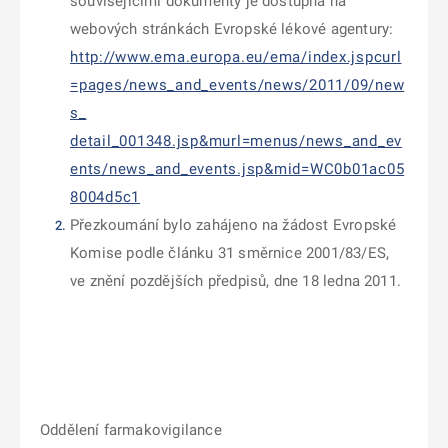
souvisejícími dokumenty je dostupná na
webových stránkách Evropské lékové agentury:
http://www.ema.europa.eu/ema/index.jspcurl
=pages/news_and_events/news/2011/09/new
s_
detail_001348.jsp&murl=menus/news_and_ev
ents/news_and_events.jsp&mid=WC0b01ac05
8004d5c1
Přezkoumání bylo zahájeno na žádost Evropské
Komise podle článku 31 směrnice 2001/83/ES,
ve znění pozdějších předpisů, dne 18 ledna 2011.
Oddělení farmakovigilance