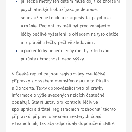
při léčbě methylfenidátem může dojít ke zhoršení
psychiatrických obtíží jako je deprese,
sebevražedné tendence, agresivita, psychóza
a mánie. Pacienti by měli být před zahájením
léčby pečlivě vyšetřeni
s ohledem na tyto obtíže
a
v průběhu léčby pečlivě sledováni ;
u pacientů by během léčby měl být sledován
přírůstek hmotnosti nebo výšky.
V České republice jsou registrovány dva léčivé
přípravky s obsahem methylfenidátu, a to Ritalin
a Concerta. Texty doprovázející tyto přípravky
informace o výše uvedených rizicích částečně
obsahují. Státní ústav pro kontrolu léčiv ve
spolupráci s držiteli registračních rozhodnutí těchto
přípravků
připraví upřesnění některých údajů
v textech tak, tak aby odpovídaly doporučení EMEA.