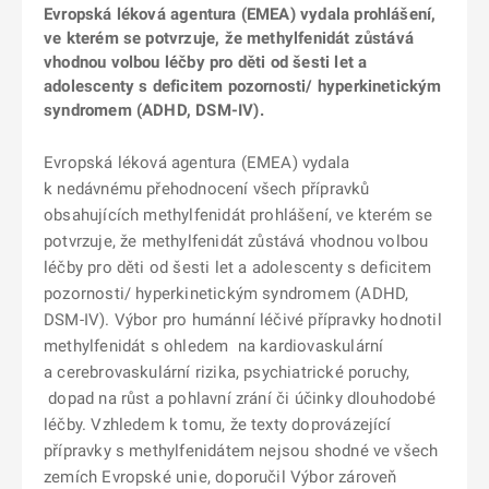
Evropská léková agentura (EMEA) vydala prohlášení,
ve kterém se potvrzuje, že methylfenidát zůstává
vhodnou volbou léčby pro děti od šesti let a
adolescenty s deficitem pozornosti/ hyperkinetickým
syndromem (ADHD, DSM-IV).
Evropská léková agentura (EMEA) vydala
k nedávnému přehodnocení všech přípravků
obsahujících methylfenidát prohlášení, ve kterém se
potvrzuje, že methylfenidát zůstává vhodnou volbou
léčby pro děti od šesti let a adolescenty s deficitem
pozornosti/ hyperkinetickým syndromem (ADHD,
DSM-IV). Výbor pro humánní léčivé přípravky
hodnotil
methylfenidát s ohledem
na kardiovaskulární
a cerebrovaskulární rizika, psychiatrické poruchy,
dopad na růst a pohlavní zrání či účinky dlouhodobé
léčby. Vzhledem k tomu, že texty doprovázející
přípravky s methylfenidátem nejsou shodné ve všech
zemích Evropské unie, doporučil Výbor zároveň