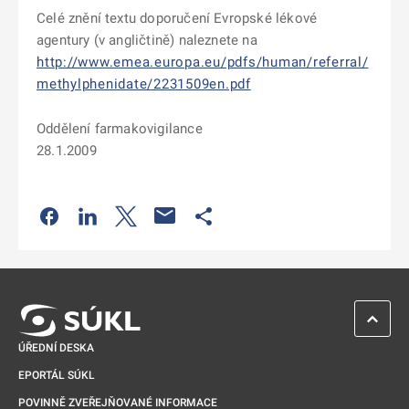
Celé znění textu doporučení Evropské lékové
agentury (v angličtině) naleznete na
http://www.emea.europa.eu/pdfs/human/referral/
methylphenidate/2231509en.pdf
Oddělení farmakovigilance
28.1.2009
Odkaz se otevře na nové kartě
Odkaz se otevře na nové kartě
Odkaz se otevře na nové kartě
Odkaz se otevře na nové kartě
ZPĚT 
ÚŘEDNÍ DESKA
EPORTÁL SÚKL
POVINNĚ ZVEŘEJŇOVANÉ INFORMACE