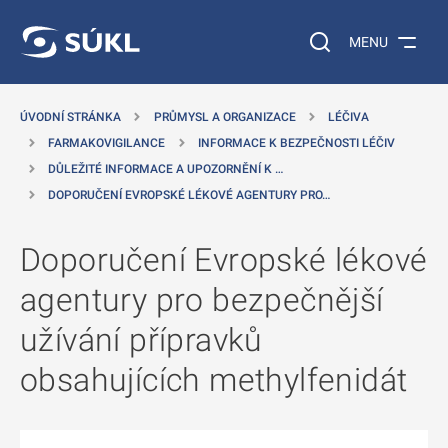
 NA HLAVNÍ OBSAH
Vyhledávání na web
MENU
ÚVODNÍ STRÁNKA
PRŮMYSL A ORGANIZACE
LÉČIVA
FARMAKOVIGILANCE
INFORMACE K BEZPEČNOSTI LÉČIV
DŮLEŽITÉ INFORMACE A UPOZORNĚNÍ K …
DOPORUČENÍ EVROPSKÉ LÉKOVÉ AGENTURY PRO…
Doporučení Evropské lékové
agentury pro bezpečnější
užívání přípravků
obsahujících methylfenidát