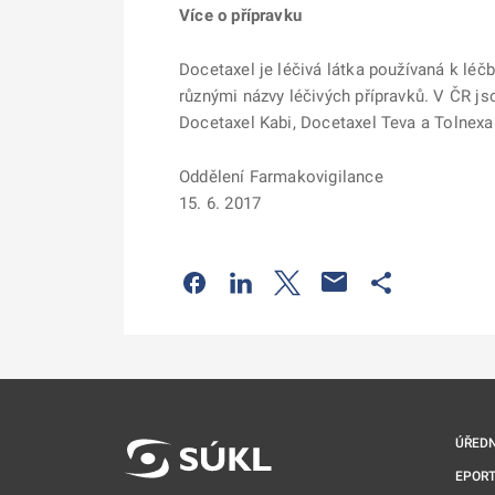
Více o přípravku
Docetaxel je léčivá látka používaná k lé
různými názvy léčivých přípravků. V ČR j
Docetaxel Kabi, Docetaxel Teva a Tolnexa
Oddělení Farmakovigilance
15. 6. 2017
Odkaz se otevře na nové kartě
Odkaz se otevře na nové kart
Odkaz se otevře na nov
Odkaz se otev
ÚŘEDN
EPORT