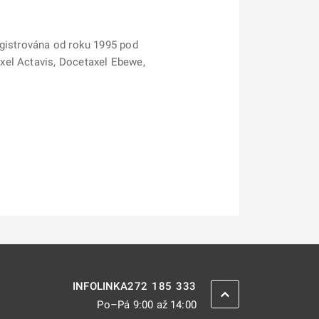
egistrována od roku 1995 pod
xel Actavis, Docetaxel Ebewe,
272 185 333
INFOLINKA
ZPĚT NAHORU
Po–Pá 9:00 až 14:00