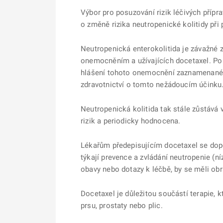
Výbor pro posuzování rizik léčivých přípr
o změně rizika neutropenické kolitidy př
Neutropenická enterokolitida je závažné z
onemocněním a užívajících docetaxel. Po 
hlášení tohoto onemocnění zaznamenané v
zdravotnictví o tomto nežádoucím účinku.
Neutropenická kolitida tak stále zůstává
rizik a periodicky hodnocena.
Lékařům předepisujícím docetaxel se dop
týkají prevence a zvládání neutropenie (ní
obavy nebo dotazy k léčbě, by se měli obr
Docetaxel je důležitou součástí terapie, 
prsu, prostaty nebo plic.