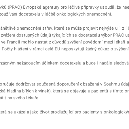
avků (PRAC) Evropské agentury pro léčivé přípravky usoudil, že ne
i používání docetaxelu v léčbě onkologických onemocnění.
ánětlivé onemocnění střev, které se může projevit nejvýše u 1 z 
zvážení dostupných údajů týkajících se docetaxelu výbor PRAC us
e Francii mohlo nastat z důvodů zvýšení povědomí mezi lékaři a
 Počty hlášení v rámci celé EU neposkytují žádný důkaz o zvýšení 
 vzácným nežádoucím účinkem docetaxelu a bude i nadále sledová
oručuje dodržovat současná doporučení obsažená v Souhrnu údajů 
zká hladina bílých krvinek), která se objevuje u pacientů s tímto 
átit na svého lékaře.
která se ukázala jako život prodlužující pro pacienty s onkologi