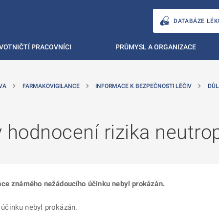
DATABÁZE LÉK
VOTNIČTÍ PRACOVNÍCI
PRŮMYSL A ORGANIZACE
VA
FARMAKOVIGILANCE
INFORMACE K BEZPEČNOSTI LÉČIV
DŮL
 hodnocení rizika neutrop
nce známého nežádoucího účinku nebyl prokázán.
účinku nebyl prokázán.