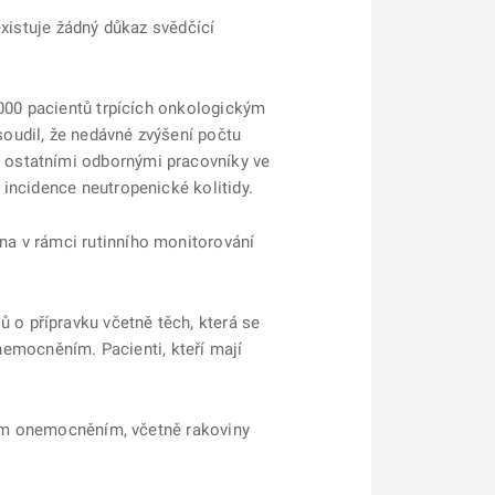
existuje žádný důkaz svědčící
1000 pacientů trpících onkologickým
oudil, že nedávné zvýšení počtu
 ostatními odbornými pracovníky ve
incidence neutropenické kolitidy.
na v rámci rutinního monitorování
o přípravku včetně těch, která se
onemocněním. Pacienti, kteří mají
ckým onemocněním, včetně rakoviny