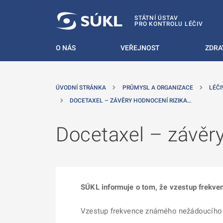
 NA HLAVNÍ OBSAH
STÁTNÍ ÚSTAV
PRO KONTROLU LÉČIV
O NÁS
VEŘEJNOST
ZDRA
ÚVODNÍ STRÁNKA
PRŮMYSL A ORGANIZACE
LÉČI
DOCETAXEL – ZÁVĚRY HODNOCENÍ RIZIKA…
Docetaxel – závěry
SÚKL informuje o tom, že vzestup frekve
Vzestup frekvence známého nežádoucího 