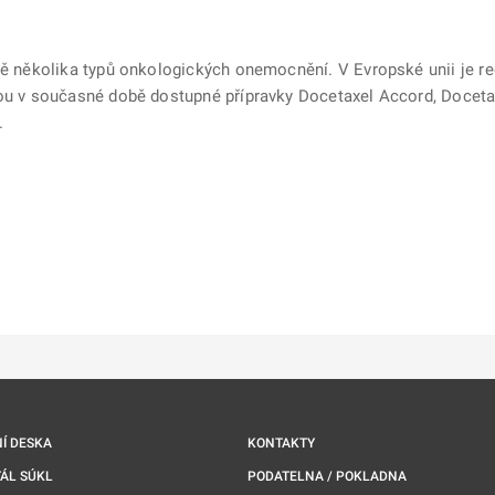
čbě několika typů onkologických onemocnění. V Evropské unii je r
sou v současné době dostupné přípravky Docetaxel Accord, Doceta
.
ě
é kartě
ře na nové kartě
Í DESKA
KONTAKTY
ÁL SÚKL
PODATELNA / POKLADNA