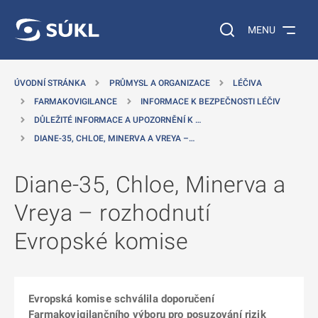
 NA HLAVNÍ OBSAH
Vyhledávání na web
MENU
ÚVODNÍ STRÁNKA
PRŮMYSL A ORGANIZACE
LÉČIVA
FARMAKOVIGILANCE
INFORMACE K BEZPEČNOSTI LÉČIV
DŮLEŽITÉ INFORMACE A UPOZORNĚNÍ K …
DIANE-35, CHLOE, MINERVA A VREYA –…
Diane-35, Chloe, Minerva a
Vreya – rozhodnutí
Evropské komise
Evropská komise schválila doporučení
Farmakovigilančního výboru pro posuzování rizik