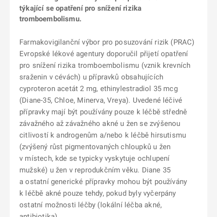
týkající se opatření pro snížení rizika
tromboembolismu.
Farmakovigilanční výbor pro posuzování rizik (PRAC)
Evropské lékové agentury doporučil přijetí opatření
pro snížení rizika tromboembolismu (vznik krevních
sraženin v cévách) u přípravků obsahujících
cyproteron acetát 2 mg, ethinylestradiol 35 mcg
(Diane-35, Chloe, Minerva, Vreya). Uvedené léčivé
přípravky mají být používány pouze k léčbě středně
závažného až závažného akné u žen se zvýšenou
citlivostí k androgenům a/nebo k léčbě hirsutismu
(zvýšený růst pigmentovaných chloupků u žen
v místech, kde se typicky vyskytuje ochlupení
mužské) u žen v reprodukčním věku. Diane 35
a ostatní generické přípravky mohou být používány
k léčbě akné pouze tehdy, pokud byly vyčerpány
ostatní možnosti léčby (lokální léčba akné,
antibiotika).