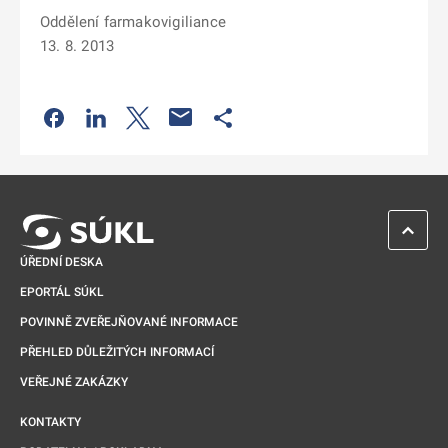
Oddělení farmakovigiliance
13. 8. 2013
Odkaz se otevře na nové kartě
Odkaz se otevře na nové kartě
Odkaz se otevře na nové kartě
Odkaz se otevře na nové kartě
ZPĚT 
ÚŘEDNÍ DESKA
EPORTÁL SÚKL
POVINNĚ ZVEŘEJŇOVANÉ INFORMACE
PŘEHLED DŮLEŽITÝCH INFORMACÍ
VEŘEJNÉ ZAKÁZKY
KONTAKTY