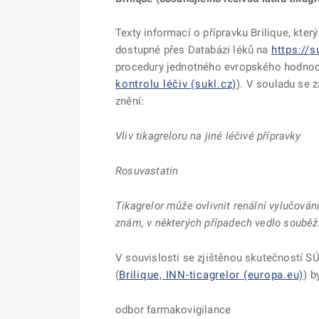
Texty informací o přípravku Brilique, kter
dostupné přes Databázi léků na
https://
procedury jednotného evropského hodno
kontrolu léčiv (sukl.cz)
). V souladu se 
znění:
Vliv tikagreloru na jiné léčivé přípravky
Rosuvastatin
Tikagrelor může ovlivnit renální vylučová
znám, v některých případech vedlo souběžn
V souvislosti se zjištěnou skutečností S
(
Brilique, INN-ticagrelor (europa.eu)
) b
odbor farmakovigilance