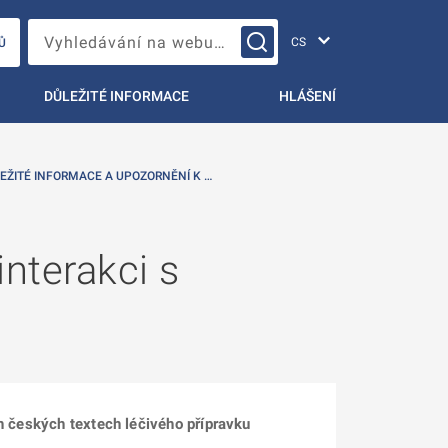
Změna jazyka
Vyhledávání na webu…
Ů
DŮLEŽITÉ INFORMACE
HLÁŠENÍ
EŽITÉ INFORMACE A UPOZORNĚNÍ K …
interakci s
ch českých textech léčivého přípravku