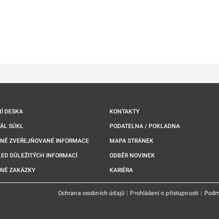
ě
é kartě
ře na nové kartě
Í DESKA
KONTAKTY
ÁL SÚKL
PODATELNA / POKLADNA
NNĚ ZVEŘEJŇOVANÉ INFORMACE
MAPA STRÁNEK
ED DŮLEŽITÝCH INFORMACÍ
ODBĚR NOVINEK
NÉ ZAKÁZKY
KARIÉRA
Ochrana osobních údajů
|
Prohlášení o přístupnosti
|
Podm