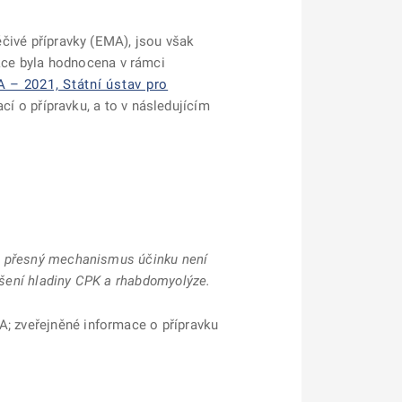
léčivé přípravky (EMA), jsou však
kce byla hodnocena v rámci
– 2021, Státní ústav pro
í o přípravku, a to v následujícím
oli přesný mechanismus účinku není
výšení hladiny CPK a rhabdomyolýze.
A; zveřejněné informace o přípravku