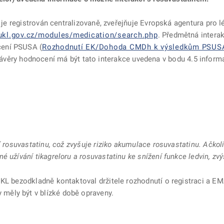
ý je registrován centralizovaně, zveřejňuje Evropská agentura pro 
sukl.gov.cz/modules/medication/search.php
. Předmětná intera
cení PSUSA (
Rozhodnutí EK/Dohoda CMDh k výsledkům PSUSA 
závěry hodnocení má být tato interakce uvedena v bodu 4.5 informac
ní rosuvastatinu, což zvyšuje riziko akumulace rosuvastatinu. Ačk
é užívání tikagreloru a rosuvastatinu ke snížení funkce ledvin, z
ÚKL bezodkladně kontaktoval držitele rozhodnutí o registraci a EM
y měly být v blízké době opraveny.