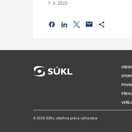
7. 3. 2023
Odkaz se otevře na nové kartě
Odkaz se otevře na nové kart
Odkaz se otevře na nov
Odkaz se otev
ÚŘEDN
EPORT
POVI
PŘEHL
VEŘEJ
© 2026 SÚKL všechna práva vyhrazena