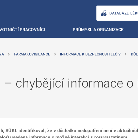
DATABÁZE LÉK
VOTNIČTÍ PRACOVNÍCI
PRŮMYSL A ORGANIZACE
VA
FARMAKOVIGILANCE
INFORMACE K BEZPEČNOSTI LÉČIV
DŮL
r) – chybějící informace o 
i, SÚKL identifikoval, že v důsledku nedopatření není v aktuální
grelor) uvedena informace o možné interakci s rosuvastatinem.