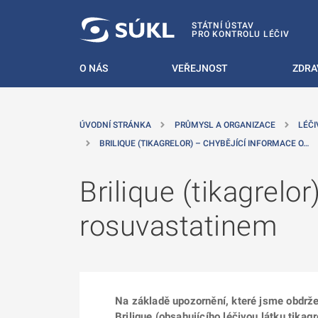
 NA HLAVNÍ OBSAH
STÁTNÍ ÚSTAV
PRO KONTROLU LÉČIV
O NÁS
VEŘEJNOST
ZDRA
ÚVODNÍ STRÁNKA
PRŮMYSL A ORGANIZACE
LÉČI
BRILIQUE (TIKAGRELOR) – CHYBĚJÍCÍ INFORMACE O…
Brilique (tikagrelo
rosuvastatinem
Na základě upozornění, které jsme obdržel
Brilique (obsahujícího léčivou látku tika