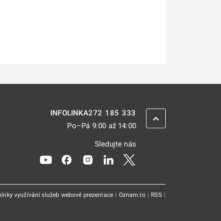
272 185 333
INFOLINKA
ZPĚT NAHORU
Po–Pá 9:00 až 14:00
Sledujte nás
Odkaz se otevře na nové kartě
Odkaz se otevře na nové kartě
Odkaz se otevře na nové kartě
Odkaz se otevře na nové kar
Odkaz se otevře na nov
ínky využívání služeb webové prezentace
|
Oznam.to
|
RSS
|