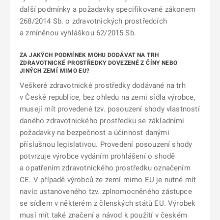
další podmínky a požadavky specifikované zákonem
268/2014 Sb. o zdravotnických prostředcích
a zmíněnou vyhláškou 62/2015 Sb.
ZA JAKÝCH PODMÍNEK MOHU DODÁVAT NA TRH
ZDRAVOTNICKÉ PROSTŘEDKY DOVEZENÉ Z ČÍNY NEBO
JINÝCH ZEMÍ MIMO EU?
Veškeré zdravotnické prostředky dodávané na trh
v České republice, bez ohledu na zemi sídla výrobce,
musejí mít provedené tzv. posouzení shody vlastností
daného zdravotnického prostředku se základními
požadavky na bezpečnost a účinnost danými
příslušnou legislativou. Provedení posouzení shody
potvrzuje výrobce vydáním prohlášení o shodě
a opatřením zdravotnického prostředku označením
CE. V případě výrobců ze zemí mimo EU je nutné mít
navíc ustanoveného tzv. zplnomocněného zástupce
se sídlem v některém z členských států EU. Výrobek
musí mít také značení a návod k použití v českém