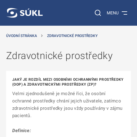
 NA HLAVNÍ OBSAH
Vyhledávání na web
MENU
ÚVODNÍ STRÁNKA
ZDRAVOTNICKÉ PROSTŘEDKY
Zdravotnické prostředky
JAKÝ JE ROZDÍL MEZI OSOBNÍMI OCHRANNÝMI PROSTŘEDKY
(OOP) A ZDRAVOTNICKÝMI PROSTŘEDKY (ZP)?
Velmi zjednodušeně je možné říci, že osobní
ochranné prostředky chrání jejich uživatele, zatímco
zdravotnické prostředky jsou vždy používány v zájmu
pacientů.
Definice: