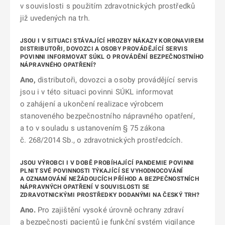
v souvislosti s použitím zdravotnických prostředků
již uvedených na trh.
JSOU I V SITUACI STÁVAJÍCÍ HROZBY NÁKAZY KORONAVIREM
DISTRIBUTOŘI, DOVOZCI A OSOBY PROVÁDĚJÍCÍ SERVIS
POVINNI INFORMOVAT SÚKL O PROVÁDĚNÍ BEZPEČNOSTNÍHO
NÁPRAVNÉHO OPATŘENÍ?
Ano,
distributoři, dovozci a osoby provádějící servis
jsou i v této situaci povinni SÚKL informovat
o zahájení a ukončení realizace výrobcem
stanoveného bezpečnostního nápravného opatření,
a to v souladu s ustanovením § 75 zákona
č. 268/2014 Sb., o zdravotnických prostředcích.
JSOU VÝROBCI I V DOBĚ PROBÍHAJÍCÍ PANDEMIE POVINNI
PLNIT SVÉ POVINNOSTI TÝKAJÍCÍ SE VYHODNOCOVÁNÍ
A OZNAMOVÁNÍ NEŽÁDOUCÍCH PŘÍHOD A BEZPEČNOSTNÍCH
NÁPRAVNÝCH OPATŘENÍ V SOUVISLOSTI SE
ZDRAVOTNICKÝMI PROSTŘEDKY DODANÝMI NA ČESKÝ TRH?
Ano.
Pro zajištění vysoké úrovně ochrany zdraví
a bezpečnosti pacientů je funkční systém vigilance