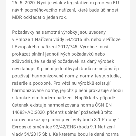
26. 5. 2020. Nyní je však v legislativním procesu EU
návrh pozměňovacího nařízení, které bude účinnost
MDR odkládat o jeden rok.
Požadavky na samotné výrobky jsou uvedeny
v Příloze 1 Nařízení vlády 54/2015 Sb. nebo v Příloze
I Evropského nařízení 2017/745. Výrobce musí
prokázat plnění jednotlivých požadavků nebo
zdůvodnit, že se daný požadavek na daný výrobek
nevztahuje. K plnění jednotlivých bodů se nejčastěji
používají harmonizované normy, normy, testy, studie,
rešerše a podobně. Pro většinu výrobků existují
harmonizované normy, jejichž plnění prokazuje shodu
s konkrétním bodem nařízení. Například v případě
ústenek existuje harmonizovaná norma ČSN EN
14683+AC:2020, přičemž splnění požadavků této
normy prokazuje plnění první věty bodu 8.1 Přílohy 1
Evropské směrnice 93/42/EHS (bodu 9.1 Nařízení
vlády 54/2015 Sb.). Ke kterému bodu je daná norma