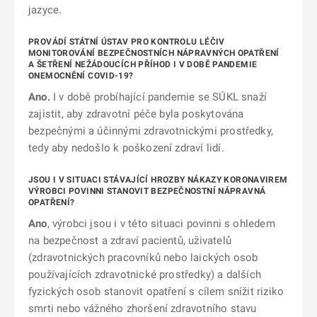
jazyce.
PROVÁDÍ STÁTNÍ ÚSTAV PRO KONTROLU LÉČIV
MONITOROVÁNÍ BEZPEČNOSTNÍCH NÁPRAVNÝCH OPATŘENÍ
A ŠETŘENÍ NEŽÁDOUCÍCH PŘÍHOD I V DOBĚ PANDEMIE
ONEMOCNĚNÍ COVID-19?
Ano.
I v době probíhající pandemie se SÚKL snaží
zajistit, aby zdravotní péče byla poskytována
bezpečnými a účinnými zdravotnickými prostředky,
tedy aby nedošlo k poškození zdraví lidí.
JSOU I V SITUACI STÁVAJÍCÍ HROZBY NÁKAZY KORONAVIREM
VÝROBCI POVINNI STANOVIT BEZPEČNOSTNÍ NÁPRAVNÁ
OPATŘENÍ?
Ano
, výrobci jsou i v této situaci povinni s ohledem
na bezpečnost a zdraví pacientů, uživatelů
(zdravotnických pracovníků nebo laických osob
používajících zdravotnické prostředky) a dalších
fyzických osob stanovit opatření s cílem snížit riziko
smrti nebo vážného zhoršení zdravotního stavu