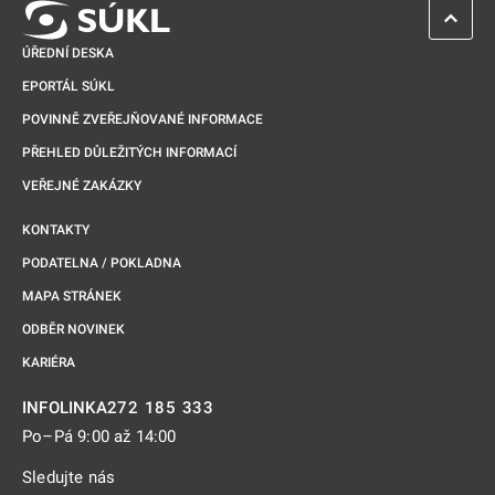
ZPĚT 
ÚŘEDNÍ DESKA
EPORTÁL SÚKL
POVINNĚ ZVEŘEJŇOVANÉ INFORMACE
PŘEHLED DŮLEŽITÝCH INFORMACÍ
VEŘEJNÉ ZAKÁZKY
KONTAKTY
PODATELNA / POKLADNA
MAPA STRÁNEK
ODBĚR NOVINEK
KARIÉRA
272 185 333
INFOLINKA
Po–Pá 9:00 až 14:00
Sledujte nás