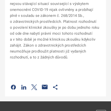
nejsou stávající situací související s výskytem
onemocnění COVID-19 nijak ovlivněny a probíhají
plně v souladu se zákonem č. 268/2014 Sb.,
o zdravotnických prostředcích. Platnost rozhodnutí
o povolení klinické zkoušky je po dobu jednoho roku
od ode dne nabytí právní moci tohoto rozhodnutí
a v této době je možné klinickou zkoušku kdykoliv
zahájit. Zákon o zdravotnických prostředcích
neumožňuje prodloužit platnosti již vydaných
rozhodnutí, a to z žádných důvodů.
Odkaz se otevře na nové kartě
Odkaz se otevře na nové kartě
Odkaz se otevře na nové kartě
Odkaz se otevře na nové kartě