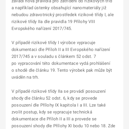
zavádí nová pravidla pro zatřídění do rizikových tříd
a například ústenky obsahující nanomateriály již
nebudou zdravotnický prostředek rizikové třídy I, ale
rizikové třídy IIa dle pravidla 19 Přílohy VIII
Evropského nařízení 2017/745.
V případě rizikové třídy I výrobce vypracuje
dokumentaci dle Příloh II a III Evropského nařízení
2017/745 a v souladu s článkem 52 odst. 7
po vypracování této dokumentace vydá prohlášení
o shodě dle článku 19. Tento výrobek pak může být
uváděn na trh.
V případě rizikové třídy IIa se provádí posouzení
shody dle článku 52 odst. 6, kdy se provede
posouzení dle Přílohy IX kapitola I a III. Lze také
zvolit postup, kdy se vypracuje technická
dokumentace dle Příloh II a III a provede se
posouzení shody dle Přílohy XI bodu 10 nebo 18. Zde