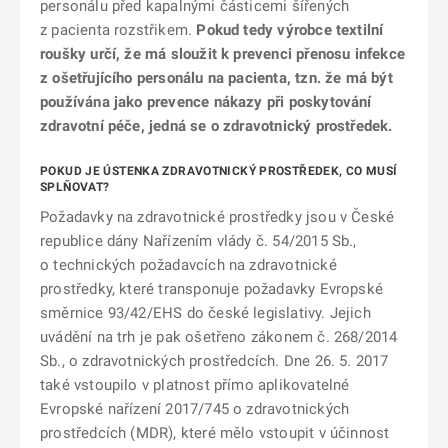
personálu před kapalnými částicemi šířených
z pacienta rozstřikem.
Pokud tedy výrobce textilní
roušky určí, že má sloužit k prevenci přenosu infekce
z ošetřujícího personálu na pacienta, tzn. že má být
používána jako prevence nákazy při poskytování
zdravotní péče, jedná se o zdravotnický prostředek.
POKUD JE ÚSTENKA ZDRAVOTNICKÝ PROSTŘEDEK, CO MUSÍ
SPLŇOVAT?
Požadavky na zdravotnické prostředky jsou v České
republice dány Nařízením vlády č. 54/2015 Sb.,
o technických požadavcích na zdravotnické
prostředky, které transponuje požadavky Evropské
směrnice 93/42/EHS do české legislativy. Jejich
uvádění na trh je pak ošetřeno zákonem č. 268/2014
Sb., o zdravotnických prostředcích. Dne 26. 5. 2017
také vstoupilo v platnost přímo aplikovatelné
Evropské nařízení 2017/745 o zdravotnických
prostředcích (MDR), které mělo vstoupit v účinnost