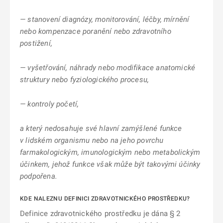
— stanovení diagnózy, monitorování, léčby, mírnění
nebo kompenzace poranění nebo zdravotního
postižení,
— vyšetřování, náhrady nebo modifikace anatomické
struktury nebo fyziologického procesu,
— kontroly početí,
a který nedosahuje své hlavní zamýšlené funkce
v lidském organismu nebo na jeho povrchu
farmakologickým, imunologickým nebo metabolickým
účinkem, jehož funkce však může být takovými účinky
podpořena.
KDE NALEZNU DEFINICI ZDRAVOTNICKÉHO PROSTŘEDKU?
Definice zdravotnického prostředku je dána § 2