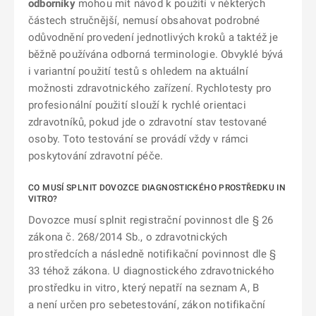
odborníky
mohou mít návod k použití v některých
částech stručnější, nemusí obsahovat podrobné
odůvodnění provedení jednotlivých kroků a taktéž je
běžně používána odborná terminologie. Obvyklé bývá
i variantní použití testů s ohledem na aktuální
možnosti zdravotnického zařízení. Rychlotesty pro
profesionální použití slouží k rychlé orientaci
zdravotníků, pokud jde o zdravotní stav testované
osoby. Toto testování se provádí vždy v rámci
poskytování zdravotní péče.
CO MUSÍ SPLNIT DOVOZCE DIAGNOSTICKÉHO PROSTŘEDKU IN
VITRO?
Dovozce musí splnit registrační povinnost dle § 26
zákona č. 268/2014 Sb., o zdravotnických
prostředcích a následně notifikační povinnost dle §
33 téhož zákona. U diagnostického zdravotnického
prostředku in vitro, který nepatří na seznam A, B
a není určen pro sebetestování, zákon notifikační