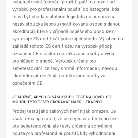
sebetestování (domácí použití) patří na rozdíl od
výrobků pro profesionální použití do kategorie, kde
musí být shoda s platnou legislativou posouzena
nezávislou zkušebnou (notifikovaná osoba s danou
akreditací), která v případě úspěšného posouzení
vystavuje ES certifikát potvrzující shodu. Výrobce na
základě tohoto ES certifikátu na výrobek připojí
označení CE s číslem notifikované osoby a vydá
prohlášení o shodě. Výrobek určený pro
sebetestování lze tedy kromě informace v návodu
identifikovat dle čísla notifikované osoby za
označením CE.
JE MOŽNÉ, ABYCH SI SÁM KOUPIL TEST NA COVID-19?
MOHOU TYTO TESTY PRODÁVAT NAPŘ. LÉKÁRNY?
Prodej testů jako takových není nijak omezen. Je
však třeba upozornit, že se nejedná o testy určené
pro sebetestování, ale testy určené a schválené
pouze pro profesionální použití, kdy vyhodnocení