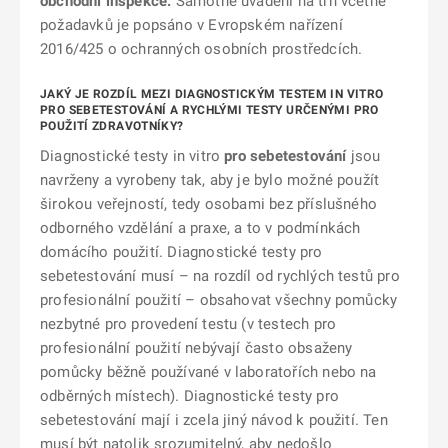
obchodní inspekce.
Samotné uvádění na trh včetně
požadavků je popsáno v Evropském nařízení
2016/425 o ochranných osobních prostředcích.
JAKÝ JE ROZDÍL MEZI DIAGNOSTICKÝM TESTEM IN VITRO
PRO SEBETESTOVÁNÍ A RYCHLÝMI TESTY URČENÝMI PRO
POUŽITÍ ZDRAVOTNÍKY?
Diagnostické testy in vitro
pro sebetestování
jsou
navrženy a vyrobeny tak, aby je bylo možné použít
širokou veřejností, tedy osobami bez příslušného
odborného vzdělání a praxe, a to v podmínkách
domácího použití. Diagnostické testy pro
sebetestování musí – na rozdíl od rychlých testů pro
profesionální použití – obsahovat všechny pomůcky
nezbytné pro provedení testu (v testech pro
profesionální použití nebývají často obsaženy
pomůcky běžně používané v laboratořích nebo na
odběrných místech). Diagnostické testy pro
sebetestování mají i zcela jiný návod k použití. Ten
musí být natolik srozumitelný, aby nedošlo