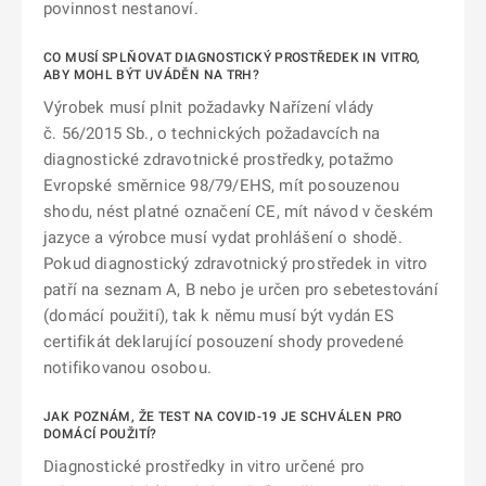
povinnost nestanoví.
CO MUSÍ SPLŇOVAT DIAGNOSTICKÝ PROSTŘEDEK IN VITRO,
ABY MOHL BÝT UVÁDĚN NA TRH?
Výrobek musí plnit požadavky Nařízení vlády
č. 56/2015 Sb., o technických požadavcích na
diagnostické zdravotnické prostředky, potažmo
Evropské směrnice 98/79/EHS, mít posouzenou
shodu, nést platné označení CE, mít návod v českém
jazyce a výrobce musí vydat prohlášení o shodě.
Pokud diagnostický zdravotnický prostředek in vitro
patří na seznam A, B nebo je určen pro sebetestování
(domácí použití), tak k němu musí být vydán ES
certifikát deklarující posouzení shody provedené
notifikovanou osobou.
JAK POZNÁM, ŽE TEST NA COVID-19 JE SCHVÁLEN PRO
DOMÁCÍ POUŽITÍ?
Diagnostické prostředky in vitro určené pro