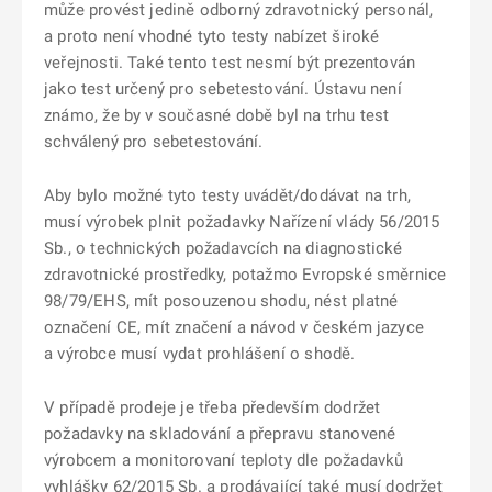
může provést jedině odborný zdravotnický personál,
a proto není vhodné tyto testy nabízet široké
veřejnosti. Také tento test nesmí být prezentován
jako test určený pro sebetestování. Ústavu není
známo, že by v současné době byl na trhu test
schválený pro sebetestování.
Aby bylo možné tyto testy uvádět/dodávat na trh,
musí výrobek plnit požadavky Nařízení vlády 56/2015
Sb., o technických požadavcích na diagnostické
zdravotnické prostředky, potažmo Evropské směrnice
98/79/EHS, mít posouzenou shodu, nést platné
označení CE, mít značení a návod v českém jazyce
a výrobce musí vydat prohlášení o shodě.
V případě prodeje je třeba především dodržet
požadavky na skladování a přepravu stanovené
výrobcem a monitorovaní teploty dle požadavků
vyhlášky 62/2015 Sb. a prodávající také musí dodržet