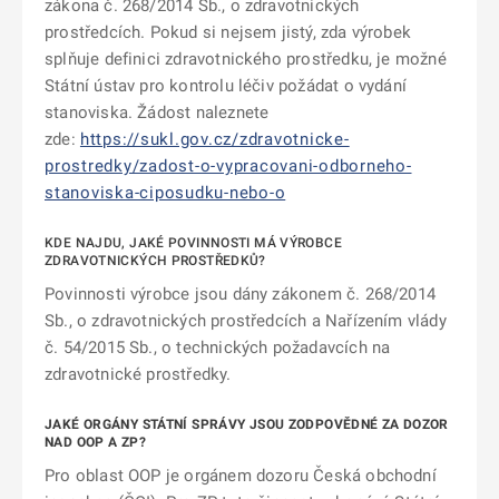
zákona č. 268/2014 Sb., o zdravotnických
prostředcích. Pokud si nejsem jistý, zda výrobek
splňuje definici zdravotnického prostředku, je možné
Státní ústav pro kontrolu léčiv požádat o vydání
stanoviska. Žádost naleznete
zde:
https://sukl.gov.cz/zdravotnicke-
prostredky/zadost-o-vypracovani-odborneho-
stanoviska-ciposudku-nebo-o
KDE NAJDU, JAKÉ POVINNOSTI MÁ VÝROBCE
ZDRAVOTNICKÝCH PROSTŘEDKŮ?
Povinnosti výrobce jsou dány zákonem č. 268/2014
Sb., o zdravotnických prostředcích a Nařízením vlády
č. 54/2015 Sb., o technických požadavcích na
zdravotnické prostředky.
JAKÉ ORGÁNY STÁTNÍ SPRÁVY JSOU ZODPOVĚDNÉ ZA DOZOR
NAD OOP A ZP?
Pro oblast OOP je orgánem dozoru Česká obchodní