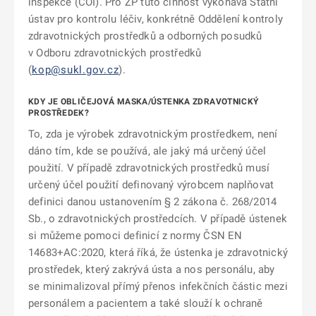
inspekce (ČOI). Pro ZP tuto činnost vykonává Státní
ústav pro kontrolu léčiv, konkrétně Oddělení kontroly
zdravotnických prostředků a odborných posudků
v Odboru zdravotnických prostředků
(
kop@sukl.gov.cz
).
KDY JE OBLIČEJOVÁ MASKA/ÚSTENKA ZDRAVOTNICKÝ
PROSTŘEDEK?
To, zda je výrobek zdravotnickým prostředkem, není
dáno tím, kde se používá, ale jaký má určený účel
použití. V případě zdravotnických prostředků musí
určený účel použití definovaný výrobcem naplňovat
definici danou ustanovením § 2 zákona č. 268/2014
Sb., o zdravotnických prostředcích. V případě ústenek
si můžeme pomoci definicí z normy ČSN EN
14683+AC:2020, která říká, že ústenka je zdravotnický
prostředek, který zakrývá ústa a nos personálu, aby
se minimalizoval přímý přenos infekčních částic mezi
personálem a pacientem a také slouží k ochraně