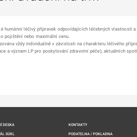
é humánní léčivý přípravek odpovídajících léčebných vlastností a
o pojištění nebo maximální cenu.
ována vždy individuálně v závislosti na charakteru léčivého přípr
kace a význam LP pro poskytování zdravotní péče), aktuálních spot
ě
é kartě
ře na nové kartě
Í DESKA
KONTAKTY
ÁL SÚKL
PODATELNA / POKLADNA