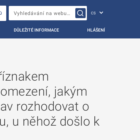
Změna jazyka
Vyhledávání na webu…
Ů
DŮLEŽITÉ INFORMACE
HLÁŠENÍ
příznakem
 omezení, jakým
av rozhodovat o
ku, u něhož došlo k