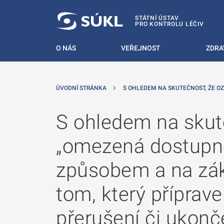
 NA HLAVNÍ OBSAH
STÁTNÍ ÚSTAV
PRO KONTROLU LÉČIV
O NÁS
VEŘEJNOST
ZDRA
ÚVODNÍ STRÁNKA
S OHLEDEM NA SKUTEČNOST, ŽE O
S ohledem na skut
„omezená dostupno
způsobem a na zák
tom, který příprave
přerušení či ukonč