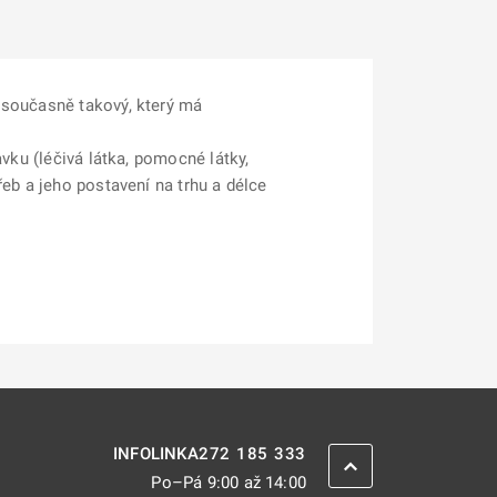
 současně takový, který má
avku (léčivá látka, pomocné látky,
řeb a jeho postavení na trhu a délce
272 185 333
INFOLINKA
ZPĚT NAHORU
Po–Pá 9:00 až 14:00