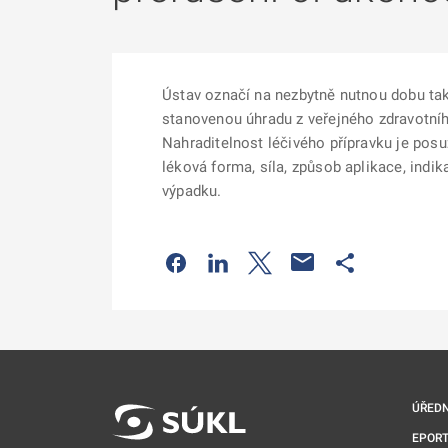
Ústav označí na nezbytně nutnou dobu tak
stanovenou úhradu z veřejného zdravotníh
Nahraditelnost léčivého přípravku je posuz
léková forma, síla, způsob aplikace, indi
výpadku.
Odkaz se otevře na nové kartě
Odkaz se otevře na nové kart
Odkaz se otevře na nov
Odkaz se otev
ÚŘEDN
EPORT