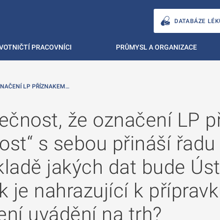
DATABÁZE LÉK
VOTNIČTÍ PRACOVNÍCI
PRŮMYSL A ORGANIZACE
ZNAČENÍ LP PŘÍZNAKEM…
ečnost, že označení LP 
st“ s sebou přináší řadu
ladě jakých dat bude Úst
k je nahrazující k příprav
ení uvádění na trh?