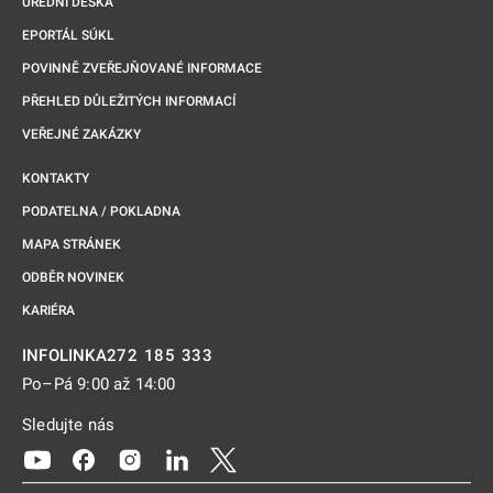
ÚŘEDNÍ DESKA
EPORTÁL SÚKL
POVINNĚ ZVEŘEJŇOVANÉ INFORMACE
PŘEHLED DŮLEŽITÝCH INFORMACÍ
VEŘEJNÉ ZAKÁZKY
KONTAKTY
PODATELNA / POKLADNA
MAPA STRÁNEK
ODBĚR NOVINEK
KARIÉRA
272 185 333
INFOLINKA
Po–Pá 9:00 až 14:00
Sledujte nás
Odkaz se otevře na nové kartě
Odkaz se otevře na nové kartě
Odkaz se otevře na nové kartě
Odkaz se otevře na nové kartě
Odkaz se otevře na nové kartě