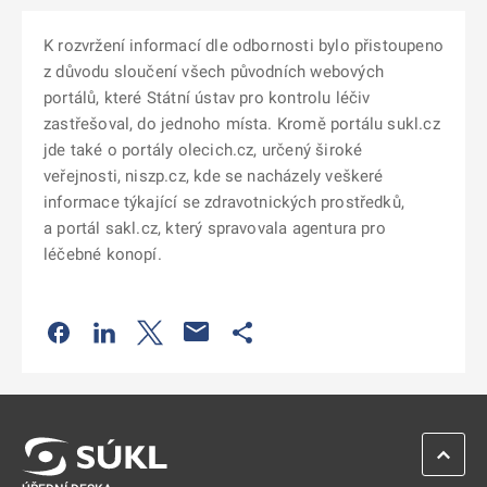
K rozvržení informací dle odbornosti bylo přistoupeno
z důvodu sloučení všech původních webových
portálů, které Státní ústav pro kontrolu léčiv
zastřešoval, do jednoho místa. Kromě portálu sukl.cz
jde také o portály olecich.cz, určený široké
veřejnosti, niszp.cz, kde se nacházely veškeré
informace týkající se zdravotnických prostředků,
a portál sakl.cz, který spravovala agentura pro
léčebné konopí.
Odkaz se otevře na nové kartě
Odkaz se otevře na nové kartě
Odkaz se otevře na nové kartě
Odkaz se otevře na nové kartě
ZPĚT 