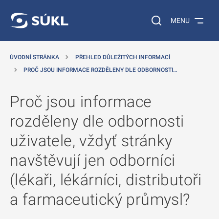
 NA HLAVNÍ OBSAH
Vyhledávání na web
MENU
ÚVODNÍ STRÁNKA
PŘEHLED DŮLEŽITÝCH INFORMACÍ
PROČ JSOU INFORMACE ROZDĚLENY DLE ODBORNOSTI…
Proč jsou informace
rozděleny dle odbornosti
uživatele, vždyť stránky
navštěvují jen odborníci
(lékaři, lékárníci, distributoři
a farmaceutický průmysl?